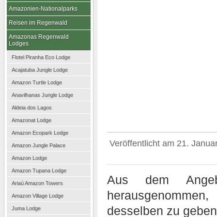
Amazonien-Nationalparks
Reisen im Regenwald
Amazonas Regenwald
Lodges
Flotel Piranha Eco Lodge
Acajatuba Jungle Lodge
Amazon Turtle Lodge
Anavilhanas Jungle Lodge
Aldeia dos Lagos
Amazonat Lodge
Amazon Ecopark Lodge
Veröffentlicht am
21. Janua
Amazon Jungle Palace
Amazon Lodge
Amazon Tupana Lodge
Aus dem Angeb
Ariaú Amazon Towers
herausgenommen
Amazon Village Lodge
desselben zu geben
Juma Lodge