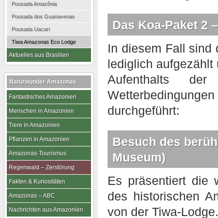
Pousada Amazônia
Pousada dos Guanavenas
Das Koa-Paket 2 –
Pousada Uacari
Tiwa Amazonas Eco Lodge
In diesem Fall sin
Aktuelles aus Brasilien
lediglich aufgezählt
Aufenthalts de
Naturwunder Amazonas
Wetterbedingunge
Fantastisches Amazonien
durchgeführt:
Menschen in Amazonien
Tiere in Amazonien
Besuch des berüh
Pflanzen in Amazonien
Amazonas-Tourismus
Museum)
Regenwald – Zerstörung
Es präsentiert die
Fakten & Kuriositäten
des historischen A
Amazonas – ABC
von der Tiwa-Lodge
Nachrichten aus Amazonien