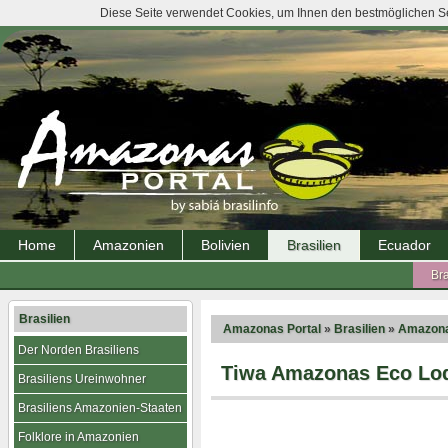
Diese Seite verwendet Cookies, um Ihnen den bestmöglichen Ser
Home
Amazonien
Bolivien
Brasilien
Ecuador
Bra
Brasilien
Amazonas Portal
»
Brasilien
»
Amazona
Der Norden Brasiliens
Tiwa Amazonas Eco Lod
Brasiliens Ureinwohner
Brasiliens Amazonien-Staaten
Folklore in Amazonien