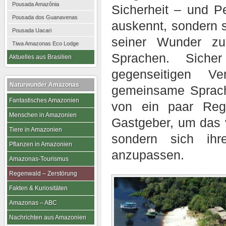
Pousada Amazônia
Sicherheit – und P
Pousada dos Guanavenas
auskennt, sondern 
Pousada Uacari
seiner Wunder zu
Tiwa Amazonas Eco Lodge
Sprachen. Sich
Aktuelles aus Brasilien
gegenseitigen Ve
Naturwunder Amazonas
gemeinsame Sprach
Fantastisches Amazonien
von ein paar Reg
Menschen in Amazonien
Gastgeber, um das v
Tiere in Amazonien
sondern sich ih
Pflanzen in Amazonien
anzupassen.
Amazonas-Tourismus
Regenwald – Zerstörung
Fakten & Kuriositäten
Amazonas – ABC
Nachrichten aus Amazonien