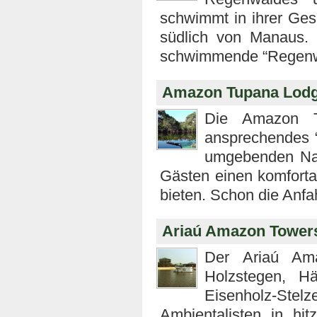
schwimmt in ihrer Ge
südlich von Manaus. 
schwimmende “Regenw
Amazon Tupana Lod
Die Amazon T
ansprechendes “H
umgebenden Natu
Gästen einen komfort
bieten. Schon die Anfah
Ariaú Amazon Tower
Der Ariaú Ama
Holzstegen, H
Eisenholz-Stel
Ambientalisten in hi