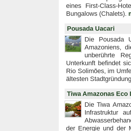
eines First-Class-Ho
Bungalows (Chalets).
Pousada Uacari
Die Pousada Ua
Amazoniens, di
unberührte Re
Unterkunft befindet s
Rio Solimões, im Umfel
ältesten Stadtgründu
Tiwa Amazonas Eco 
Die Tiwa Amazo
Infrastruktur 
Abwasserbehand
der Energie und der M