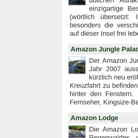
üblichen Attrak
einzigartige Be
(wörtlich übersetzt:
besonders die versch
auf dieser Insel frei le
Amazon Jungle Pala
Der Amazon Jun
Jahr 2007 ausse
kürzlich neu erö
Kreuzfahrt zu befinde
hinter den Fenstern.
Fernseher, Kingsize-B
Amazon Lodge
Die Amazon Lod
Regenwaldes u