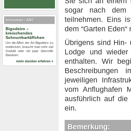
Sie sich an einem 
sogar nach dem 
teilnehmen. Eins i
Amazonas - ABC
dem “Garten Eden“ 
Bigodeiro –
kreischendes
Schnurrbartäffchen
Übrigens sind Hin-
Um die Affen der Art Bigodeiro zu
entdecken, braucht man sehr viel
Lodge und wieder
Geduld oder ein paar überreife
Bananen.
enthalten. Wir b
mehr darüber erfahren »
Beschreibungen i
jeweiligen Infrast
vom Anflughafen M
ausführlich auf di
ein.
Bemerkung: