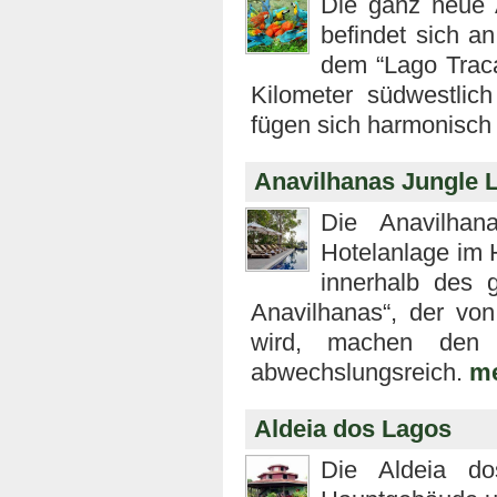
Die ganz neue 
befindet sich a
dem “Lago Traca
Kilometer südwestlic
fügen sich harmonisch 
Anavilhanas Jungle 
Die Anavilhan
Hotelanlage im
innerhalb des g
Anavilhanas“, der vo
wird, machen den A
abwechslungsreich.
me
Aldeia dos Lagos
Die Aldeia d