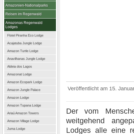
Amazonien-Nationalparks
Reisen im Regenwald
Amazonas Regenwald
Lodges
Flotel Piranha Eco Lodge
Acajatuba Jungle Lodge
Amazon Turtle Lodge
Anavilhanas Jungle Lodge
Aldeia dos Lagos
Amazonat Lodge
Amazon Ecopark Lodge
Veröffentlicht am
15. Janua
Amazon Jungle Palace
Amazon Lodge
Amazon Tupana Lodge
Der vom Menschen
Ariaú Amazon Towers
weitgehend angep
Amazon Village Lodge
Lodges alle eine re
Juma Lodge