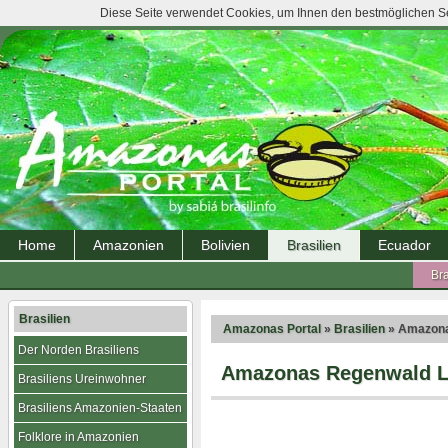
Diese Seite verwendet Cookies, um Ihnen den bestmöglichen Ser
Home
Amazonien
Bolivien
Brasilien
Ecuador
Bra
Brasilien
Amazonas Portal
»
Brasilien
» Amazona
Der Norden Brasiliens
Amazonas Regenwald 
Brasiliens Ureinwohner
Brasiliens Amazonien-Staaten
Folklore in Amazonien