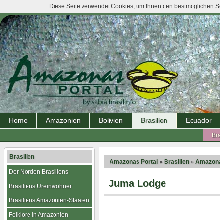
Diese Seite verwendet Cookies, um Ihnen den bestmöglichen Ser
Home
Amazonien
Bolivien
Brasilien
Ecuador
Bra
Brasilien
Amazonas Portal
»
Brasilien
»
Amazona
Der Norden Brasiliens
Juma Lodge
Brasiliens Ureinwohner
Brasiliens Amazonien-Staaten
Folklore in Amazonien