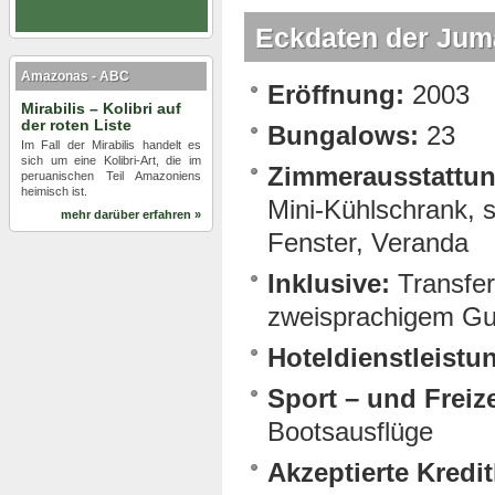
Eckdaten der Jum
Amazonas - ABC
Eröffnung:
2003
Mirabilis – Kolibri auf
der roten Liste
Bungalows:
23
Im Fall der Mirabilis handelt es
sich um eine Kolibri-Art, die im
Zimmerausstattun
peruanischen Teil Amazoniens
heimisch ist.
Mini-Kühlschrank, s
mehr darüber erfahren »
Fenster, Veranda
Inklusive:
Transfer
zweisprachigem Gu
Hoteldienstleistu
Sport – und Freiz
Bootsausflüge
Akzeptierte Kredit