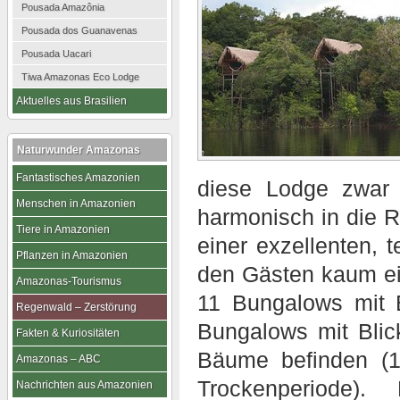
Pousada Amazônia
Pousada dos Guanavenas
Pousada Uacari
Tiwa Amazonas Eco Lodge
Aktuelles aus Brasilien
Naturwunder Amazonas
Fantastisches Amazonien
diese Lodge zwar 
Menschen in Amazonien
harmonisch in die 
Tiere in Amazonien
einer exzellenten, t
Pflanzen in Amazonien
den Gästen kaum ei
Amazonas-Tourismus
11 Bungalows mit 
Regenwald – Zerstörung
Bungalows mit Blic
Fakten & Kuriositäten
Bäume befinden (
Amazonas – ABC
Trockenperiode).
Nachrichten aus Amazonien