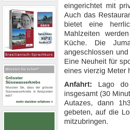
eingerichtet mit p
Auch das Restauran
bietet eine herr
Mahlzeiten werden 
Küche. Die Juma
angeschlossen und v
Eine Neuheit für spo
eines vierzig Meter
Wussten Sie schon?
Grösster
Süsswasserkrebs
Anfahrt:
Lago do 
Wussten Sie, dass der grösste
insgesamt (30 Minut
Süsswasserkrebs in Amazonien
lebt?
Autazes, dann 1h3
mehr darüber erfahren »
gebeten, auf die L
mitzubringen.