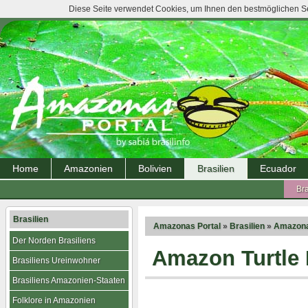
Diese Seite verwendet Cookies, um Ihnen den bestmöglichen Ser
Home
Amazonien
Bolivien
Brasilien
Ecuador
Bra
Brasilien
Amazonas Portal
»
Brasilien
»
Amazona
Der Norden Brasiliens
Amazon Turtle
Brasiliens Ureinwohner
Brasiliens Amazonien-Staaten
Folklore in Amazonien