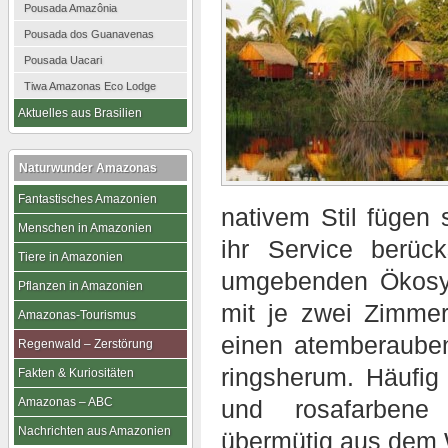
Pousada Amazônia
Pousada dos Guanavenas
Pousada Uacari
Tiwa Amazonas Eco Lodge
Aktuelles aus Brasilien
Naturwunder Amazonas
Fantastisches Amazonien
nativem Stil fügen 
Menschen in Amazonien
ihr Service berück
Tiere in Amazonien
umgebenden Ökosy
Pflanzen in Amazonien
mit je zwei Zimme
Amazonas-Tourismus
einen atemberaube
Regenwald – Zerstörung
ringsherum. Häufi
Fakten & Kuriositäten
Amazonas – ABC
und rosafarbene 
Nachrichten aus Amazonien
übermütig aus dem 