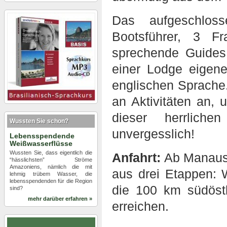
Das aufgeschlos
Bootsführer, 3 F
sprechende Guides
einer Lodge eigene
englischen Sprache.
an Aktivitäten an
dieser herrlich
Wussten Sie schon?
unvergesslich!
Lebensspendende
Weißwasserflüsse
Wussten Sie, dass eigentlich die
Anfahrt:
Ab Manaus 
“hässlichsten” Ströme
Amazoniens, nämlich die mit
aus drei Etappen:
lehmig trübem Wasser, die
lebensspendenden für die Region
die 100 km südöst
sind?
mehr darüber erfahren »
erreichen.