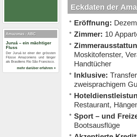
Eckdaten der Ama
Eröffnung:
Dezemb
Zimmer:
10 Appart
Amazonas - ABC
Juruá – ein mächtiger
Zimmerausstattun
Fluss
Moskitofenster, Ver
Der Juruá ist einer der grössten
Flüsse Amazoniens und länger
als Brasiliens Rio São Francisco.
Handtücher
mehr darüber erfahren »
Inklusive:
Transfer
zweisprachigem Gu
Hoteldienstleistu
Restaurant, Hänge
Sport – und Freiz
Bootsausflüge
Akzeptierte Kredit