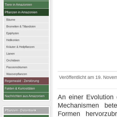
Tiere in Amazonien
Pflanzen in Amazonien
Bäume
Bromelien & Tillandsien
Epiphyten
Helikonien
Kräuter & Heilpflanzen
Lianen
Orchideen
Passionsblumen
Wasserpflanzen
Veröffentlicht am
19. Nove
Regenwald - Zerstörung
Fakten & Kuriositäten
An einer Evolution 
Nachrichten aus Amazonien
Mechanismen bete
Pflanzen - Datenbank
Formen hervorzub