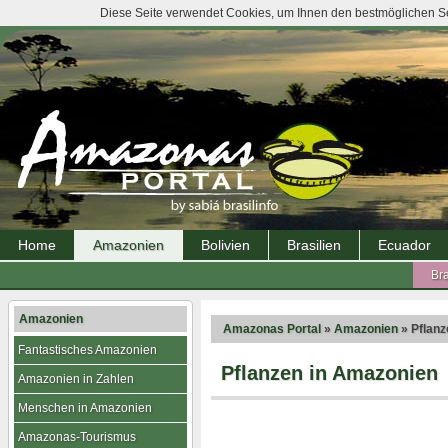
Diese Seite verwendet Cookies, um Ihnen den bestmöglichen Ser
Home
Amazonien
Bolivien
Brasilien
Ecuador
Bra
Amazonien
Amazonas Portal
»
Amazonien
» Pflanz
Fantastisches Amazonien
Pflanzen in Amazonien
Amazonien in Zahlen
Menschen in Amazonien
Amazonas-Tourismus