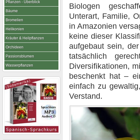
Pflanzen - Überblick
Biologen geschaff
Bäume
Unterart, Familie, 
Bromelien
in Amazonien versag
Helikonien
keine dieser Klassi
Kräuter & Heilpflanzen
aufgebaut sein, der
Orchideen
tatsächlich gere
Passionsblumen
Diversifikationen, 
Wasserpflanzen
beschenkt hat – e
einfach zu gewaltig
Verstand.