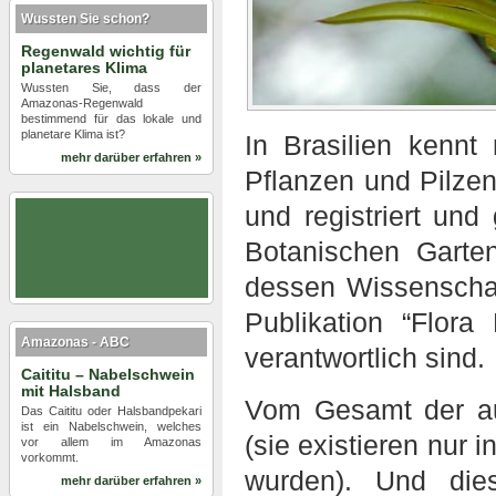
Wussten Sie schon?
Regenwald wichtig für
planetares Klima
Wussten Sie, dass der
Amazonas-Regenwald
bestimmend für das lokale und
planetare Klima ist?
In Brasilien kenn
mehr darüber erfahren »
Pflanzen und Pilzen 
und registriert und
Botanischen Garte
dessen Wissenschaf
Publikation “Flora 
Amazonas - ABC
verantwortlich sind.
Caititu – Nabelschwein
mit Halsband
Vom Gesamt der au
Das Caititu oder Halsbandpekari
ist ein Nabelschwein, welches
(sie existieren nur 
vor allem im Amazonas
vorkommt.
wurden). Und die
mehr darüber erfahren »