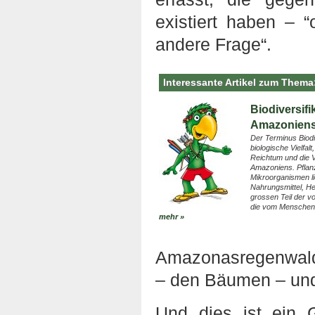
existiert haben – “
andere Frage“.
Interessante Artikel zum Thema
Biodiversifi
Amazonien
Der Terminus Biodiv
biologische Vielfal
Reichtum und die Vi
Amazoniens. Pflan
Mikroorganismen li
Nahrungsmittel, Hei
grossen Teil der v
die vom Menschen 
mehr »
Amazonasregenwald
– den Bäumen – und 
Und dies ist ein