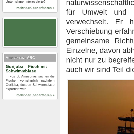
naturwissenschaft
Unternehmer interessierte?
mehr darüber erfahren »
für Umwelt und 
verwechselt. Er 
Verschiebung erfah
gemeinsame Richtu
Einzelne, davon abh
Amazonas - ABC
nicht nur zu begrei
Gurijuba – Fisch mit
auch wir sind Teil di
Schwimmblase
In Foz do Amazonas suchen die
Fischer vornehmlich nachdem
Gurijuba, dessen Schwimmblase
exportiert wird.
mehr darüber erfahren »