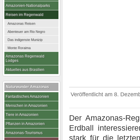
Amazonien-Nationalparks
Reisen im Regenwald
Amazonas Reisen
Abenteuer am Rio Negro
Das indigenste Munizip
Monte Roraima
Amazonas Regenwald
Lodges
Aktuelles aus Brasilien
Naturwunder Amazonas
Veröffentlicht am
8. Dezemb
Fantastisches Amazonien
Menschen in Amazonien
Tiere in Amazonien
Der Amazonas-Rege
Pflanzen in Amazonien
Erdball interessie
Amazonas-Tourismus
stark für die letzt