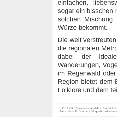
einfachen, lieben
sogar ein bisschen m
solchen Mischung I
Würze bekommt.
Die weit verstreute
die regionalen Met
dabei der ideale
Wanderungen, Vogel
im Regenwald oder 
Region bietet dem B
Folklore und dem te
© 2011-2026 AmazonasPortal.de | Reproduktion
Autor:
Klaus D. Günther
| Bildquelle: sabiá brasi