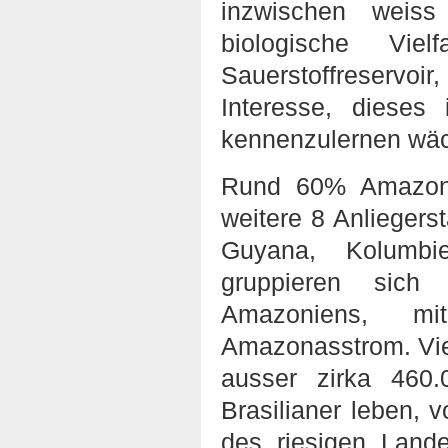
inzwischen weis
biologische Vie
Sauerstoffreservo
Interesse, dieses
kennenzulernen wäch
Rund 60% Amazonie
weitere 8 Anliegers
Guyana, Kolumbi
gruppieren sich 
Amazoniens, mi
Amazonasstrom. Viel
ausser zirka 460
Brasilianer leben, 
des riesigen Land