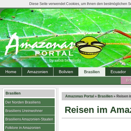
Diese Seite verwendet Cookies, um Ihnen den bestmöglichen Ser
Home
Amazonien
Bolivien
Brasilien
Ecuador
Bra
Brasilien
Amazonas Portal
»
Brasilien
» Reisen 
Der Norden Brasiliens
Reisen im Ama
Brasiliens Ureinwohner
Brasiliens Amazonien-Staaten
Folklore in Amazonien