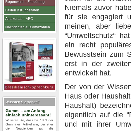
Regenwald – Zerstörung
Niemals zuvor haben
Fakten & Kuriositäten
für sie engagiert 
Amazonas – ABC
meinen, aber lieb
Nachrichten aus Amazonien
“Umweltschutz“ ha
ein recht populäre
Bewusstsein zum S
erst in der zweite
entwickelt hat.
Der von der Wissens
Haus oder Haushalt,
Wussten Sie schon?
Haushalt) bezeichn
Gummi – am Anfang
eigentlich auf die 
einfach uninteressant!
Wussten Sie, dass bis 1839 der
und mit ihrer Umw
Gummi ein Artikel war, der eher
die Neugierigen als die