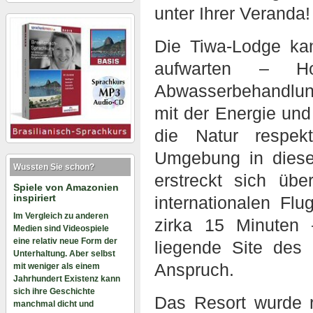
unter Ihrer Veranda!
Die Tiwa-Lodge kan
aufwarten – Ho
Abwasserbehandlu
mit der Energie und
die Natur respek
Umgebung in diese
Wussten Sie schon?
erstreckt sich üb
Spiele von Amazonien
inspiriert
internationalen F
Im Vergleich zu anderen
zirka 15 Minuten 
Medien sind Videospiele
eine relativ neue Form der
liegende Site des
Unterhaltung. Aber selbst
Anspruch.
mit weniger als einem
Jahrhundert Existenz kann
sich ihre Geschichte
Das Resort wurde r
manchmal dicht und