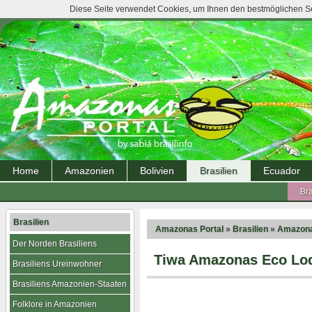
Diese Seite verwendet Cookies, um Ihnen den bestmöglichen Ser
Home
Amazonien
Bolivien
Brasilien
Ecuador
Bra
Brasilien
Amazonas Portal
»
Brasilien
»
Amazona
Der Norden Brasiliens
Tiwa Amazonas Eco Lo
Brasiliens Ureinwohner
Brasiliens Amazonien-Staaten
Folklore in Amazonien