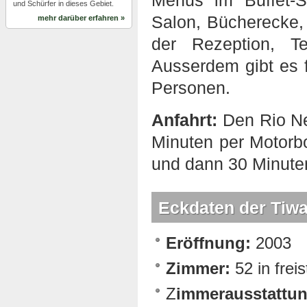
Menus im Buffet-St
und Schürfer in dieses Gebiet.
Salon, Bücherecke,
mehr darüber erfahren »
der Rezeption, Te
Ausserdem gibt es f
Personen.
Anfahrt:
Den Rio Ne
Minuten per Motorb
und dann 30 Minuten
Eckdaten der Tiw
Eröffnung:
2003
Zimmer:
52 in frei
Z
immerausstattun