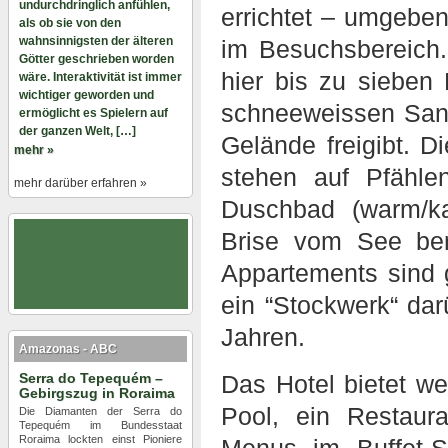
undurchdringlich anfühlen,
errichtet – umgebe
als ob sie von den
wahnsinnigsten der älteren
im Besuchsbereich. 
Götter geschrieben worden
hier bis zu siebe
wäre. Interaktivität ist immer
wichtiger geworden und
schneeweissen San
ermöglicht es Spielern auf
der ganzen Welt, […]
Gelände freigibt. 
mehr »
stehen auf Pfähl
mehr darüber erfahren »
Duschbad (warm/kal
Brise vom See bere
Appartements sind
ein “Stockwerk“ dar
Jahren.
Amazonas - ABC
Serra do Tepequém –
Das Hotel bietet we
Gebirgszug in Roraima
Pool, ein Restaura
Die Diamanten der Serra do
Tepequém im Bundesstaat
Roraima lockten einst Pioniere