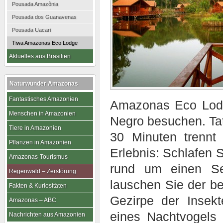
Pousada Amazônia
Pousada dos Guanavenas
Pousada Uacari
Tiwa Amazonas Eco Lodge
Aktuelles aus Brasilien
Naturwunder Amazonas
Fantastisches Amazonien
Amazonas Eco Lodg
Menschen in Amazonien
Negro besuchen. Tats
Tiere in Amazonien
30 Minuten trennt
Pflanzen in Amazonien
Erlebnis: Schlafen 
Amazonas-Tourismus
rund um einen Se
Regenwald – Zerstörung
lauschen Sie der b
Fakten & Kuriositäten
Gezirpe der Insek
Amazonas – ABC
eines Nachtvogels
Nachrichten aus Amazonien