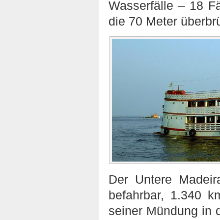
Wasserfälle – 18 F
die 70 Meter überbr
Der Untere Madeira
befahrbar, 1.340 
seiner Mündung in 