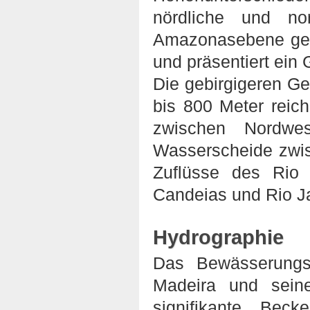
nördliche und no
Amazonasebene gehö
und präsentiert ein
Die gebirgigeren Ge
bis 800 Meter reic
zwischen Nordwe
Wasserscheide zwi
Zuflüsse des Rio 
Candeias und Rio J
Hydrographie
Das Bewässerungs
Madeira und seine
signifikante Bec