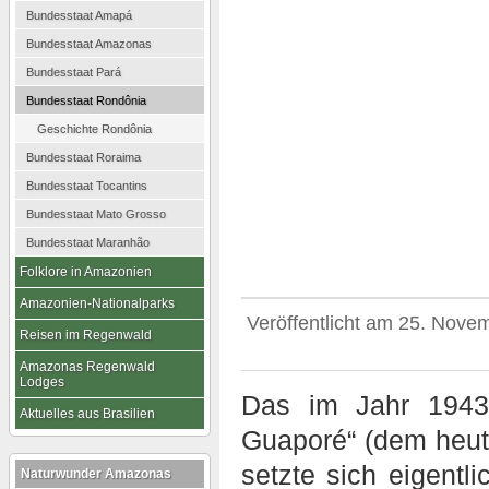
Bundesstaat Amapá
Bundesstaat Amazonas
Bundesstaat Pará
Bundesstaat Rondônia
Geschichte Rondônia
Bundesstaat Roraima
Bundesstaat Tocantins
Bundesstaat Mato Grosso
Bundesstaat Maranhão
Folklore in Amazonien
Amazonien-Nationalparks
Veröffentlicht am
25. Nove
Reisen im Regenwald
Amazonas Regenwald
Lodges
Das im Jahr 1943 
Aktuelles aus Brasilien
Guaporé“ (dem heut
setzte sich eigent
Naturwunder Amazonas