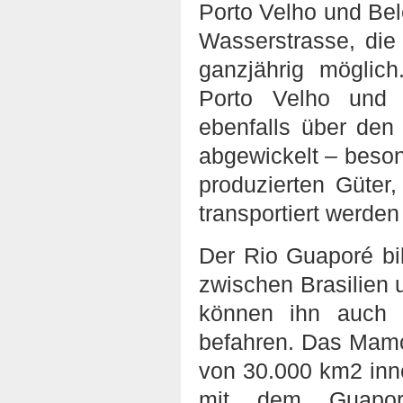
Porto Velho und Bel
Wasserstrasse, die
ganzjährig möglic
Porto Velho und 
ebenfalls über de
abgewickelt – beson
produzierten Güter
transportiert werde
Der Rio Guaporé bi
zwischen Brasilien 
können ihn auch 
befahren. Das Mamo
von 30.000 km2 in
mit dem Guapor