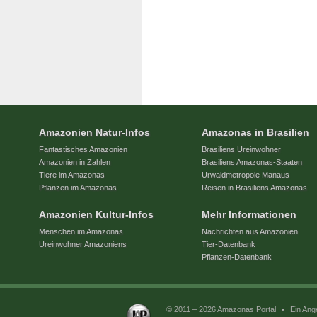
Amazonien Natur-Infos
Amazonas in Brasilien
Fantastisches Amazonien
Brasiliens Ureinwohner
Amazonien in Zahlen
Brasiliens Amazonas-Staaten
Tiere im Amazonas
Urwaldmetropole Manaus
Pflanzen im Amazonas
Reisen in Brasiliens Amazonas
Amazonien Kultur-Infos
Mehr Informationen
Menschen im Amazonas
Nachrichten aus Amazonien
Ureinwohner Amazoniens
Tier-Datenbank
Pflanzen-Datenbank
© 2011 – 2026 Amazonas Portal
•
Ein Ang