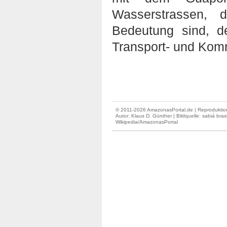
Wasserstrassen, 
Bedeutung sind, d
Transport- und Komm
© 2011-2026 AmazonasPortal.de | Reproduktion
Autor:
Klaus D. Günther
| Bildquelle: sabiá brasi
Wikipedia/AmazonasPortal