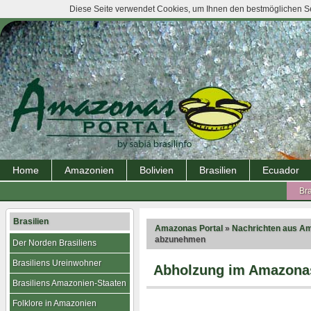
Diese Seite verwendet Cookies, um Ihnen den bestmöglichen Ser
Home
Amazonien
Bolivien
Brasilien
Ecuador
Bra
Brasilien
Amazonas Portal
»
Nachrichten aus A
abzunehmen
Der Norden Brasiliens
Brasiliens Ureinwohner
Abholzung im Amazona
Brasiliens Amazonien-Staaten
Folklore in Amazonien