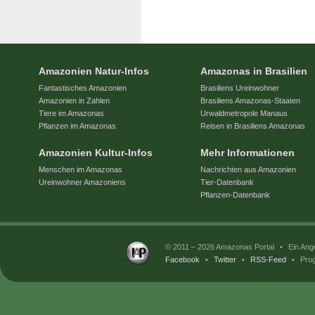
Amazonien Natur-Infos
Amazonas in Brasilien
Fantastisches Amazonien
Brasiliens Ureinwohner
Amazonien in Zahlen
Brasiliens Amazonas-Staaten
Tiere im Amazonas
Urwaldmetropole Manaus
Pflanzen im Amazonas
Reisen in Brasiliens Amazonas
Amazonien Kultur-Infos
Mehr Informationen
Menschen im Amazonas
Nachrichten aus Amazonien
Ureinwohner Amazoniens
Tier-Datenbank
Pflanzen-Datenbank
© 2011 – 2026 Amazonas Portal
•
Ein Ang
Facebook
•
Twitter
•
RSS-Feed
•
Prog