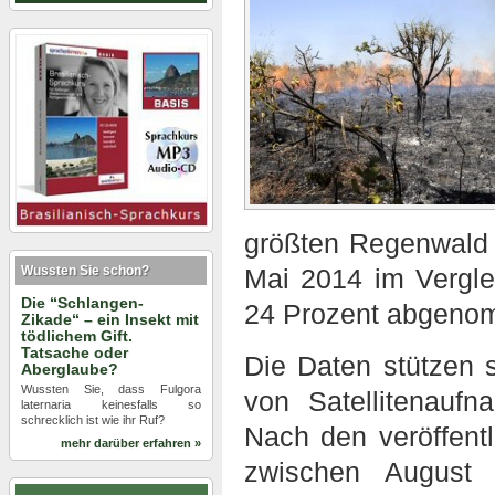
größten Regenwald 
Wussten Sie schon?
Mai 2014 im Vergl
Die “Schlangen-
24 Prozent abgeno
Zikade“ – ein Insekt mit
tödlichem Gift.
Tatsache oder
Die Daten stützen s
Aberglaube?
Wussten Sie, dass Fulgora
von Satellitenaufn
laternaria keinesfalls so
schrecklich ist wie ihr Ruf?
Nach den veröffent
mehr darüber erfahren »
zwischen August