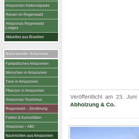
Amazonien-Nationalparks
Reisen im Regenwald
Amazonas Regenwald
Lodges
Aktuelles aus Brasilien
Naturwunder Amazonas
Fantastisches Amazonien
Menschen in Amazonien
Tiere in Amazonien
Pflanzen in Amazonien
Veröffentlicht am
23. Juni
Amazonas-Tourismus
Abholzung & Co.
Regenwald – Zerstörung
Fakten & Kuriositäten
Amazonas – ABC
Nachrichten aus Amazonien