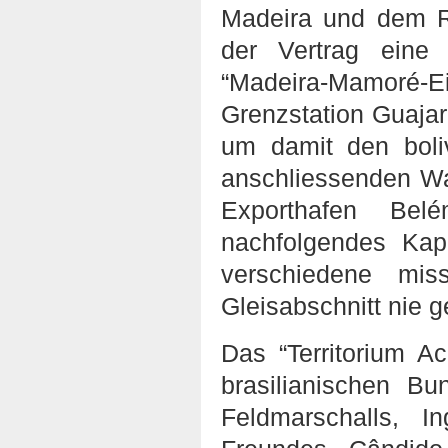
Madeira und dem R
der Vertrag eine
“Madeira-Mamoré-E
Grenzstation Guajar
um damit den boli
anschliessenden W
Exporthafen Bel
nachfolgendes Kapi
verschiedene mis
Gleisabschnitt nie g
Das “Territorium A
brasilianischen B
Feldmarschalls, I