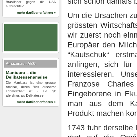
sich schon damals b
Brasilianer gegen die USA
aufbrachte?
mehr darüber erfahren »
Um die Ursachen zu
grössten Wirtschaft
wir zuerst noch einm
Europäer den Milch
“Kautschuk“ erst
anfingen, sich fü
Amazonas - ABC
interessieren. Un
Maniuara – die
Delikatessenameise
Franzose Charle
Die Maniuara ist eine grosse
Ameise, deren Biss äusserst
schmerzhaft ist - sie gilt
Eingeborene in Eku
allerdings als Delikatesse.
man aus dem Kaut
mehr darüber erfahren »
Produkt machen kon
1743 fuhr derselbe