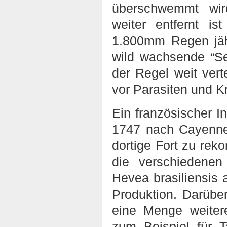
überschwemmt wir
weiter entfernt i
1.800mm Regen jähr
wild wachsende “Se
der Regel weit ver
vor Parasiten und K
Ein französischer I
1747 nach Cayenne
dortige Fort zu rekon
die verschiedenen
Hevea brasiliensis 
Produktion. Darübe
eine Menge weiter
zum Beispiel für 