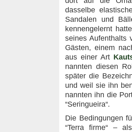
dort auf die Omág
dasselbe elastisch
Sandalen und Bäll
kennengelernt hatt
seines Aufenthalts 
Gästen, einem nac
aus einer Art
Kaut
nannten diesen Ro
später die Bezeich
und weil sie ihn be
nannten ihn die Por
“Seringueira“.
Die Bedingungen fü
“Terra firme“ – a