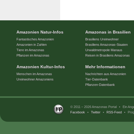
Amazonien Natur-Infos
Amazonas in Brasilien
Fantastisches Amazonien
Brasiliens Ureinwohner
Amazonien in Zahlen
Brasiliens Amazonas-Staaten
Tiere im Amazonas
Urwaldmetropole Manaus
Pflanzen im Amazonas
Reisen in Brasiliens Amazonas
Amazonien Kultur-Infos
Mehr Informationen
Menschen im Amazonas
Nachrichten aus Amazonien
Ureinwohner Amazoniens
Tier-Datenbank
Pflanzen-Datenbank
© 2011 – 2026 Amazonas Portal
•
Ein Ang
Facebook
•
Twitter
•
RSS-Feed
•
Prog