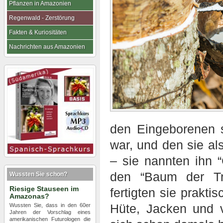
Pflanzen in Amazonien
Regenwald - Zerstörung
Fakten & Kuriositäten
Nachrichten aus Amazonien
den Eingeborenen s
war, und den sie al
– sie nannten ihn 
den “Baum der Tr
Wussten Sie schon?
Riesige Stauseen im
fertigten sie prakti
Amazonas?
Hüte, Jacken und v
Wussten Sie, dass in den 60er
Jahren der Vorschlag eines
amerikanischen Futurologen die