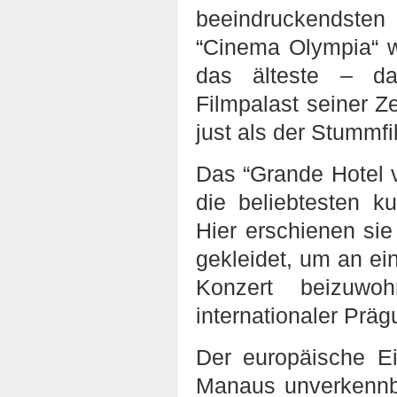
beeindruckendste
“Cinema Olympia“ w
das älteste – da
Filmpalast seiner Z
just als der Stummf
Das “Grande Hotel 
die beliebtesten ku
Hier erschienen si
gekleidet, um an e
Konzert beizuwoh
internationaler Präg
Der europäische E
Manaus unverkennbar