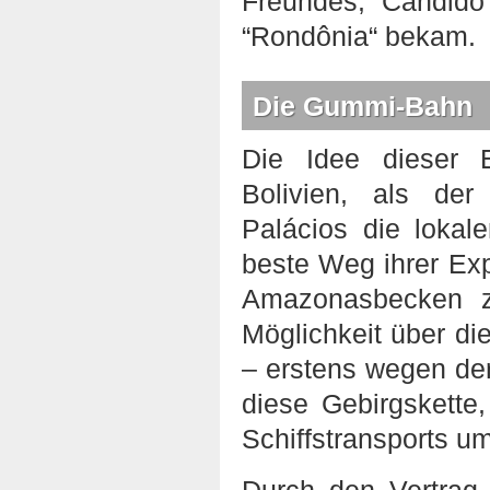
Freundes, Cândid
“Rondônia“ bekam.
Die Gummi-Bahn
Die Idee dieser E
Bolivien, als der
Palácios die loka
beste Weg ihrer Ex
Amazonasbecken zu
Möglichkeit über d
– erstens wegen de
diese Gebirgskette
Schiffstransports u