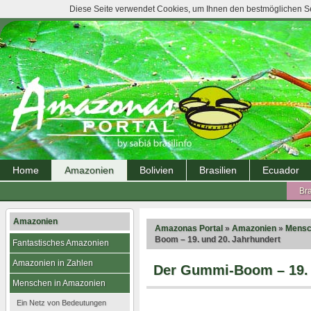
Diese Seite verwendet Cookies, um Ihnen den bestmöglichen Ser
Home
Amazonien
Bolivien
Brasilien
Ecuador
Bra
Amazonien
Amazonas Portal
»
Amazonien
»
Mensc
Boom – 19. und 20. Jahrhundert
Fantastisches Amazonien
Amazonien in Zahlen
Der Gummi-Boom – 19. 
Menschen in Amazonien
Ein Netz von Bedeutungen