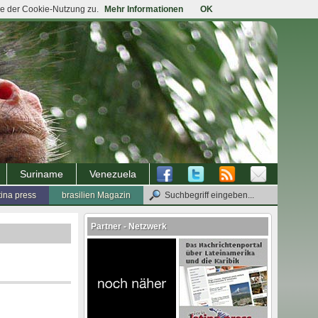
ie der Cookie-Nutzung zu.
Mehr Informationen
OK
Suriname
Venezuela
tina press
brasilien Magazin
Partner - Netzwerk