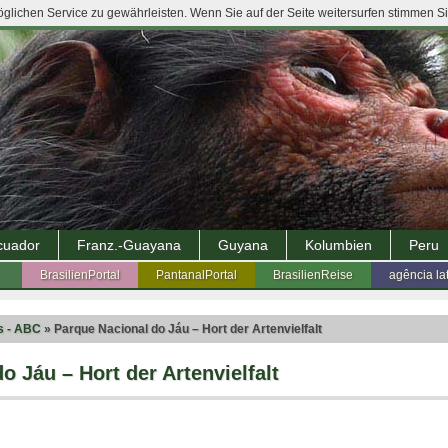
lichen Service zu gewährleisten. Wenn Sie auf der Seite weitersurfen stimmen S
cuador
Franz.-Guayana
Guyana
Kolumbien
Peru
BrasilienPortal
PantanalPortal
BrasilienReise
agência la
 - ABC
» Parque Nacional do Jáu – Hort der Artenvielfalt
o Jáu – Hort der Artenvielfalt