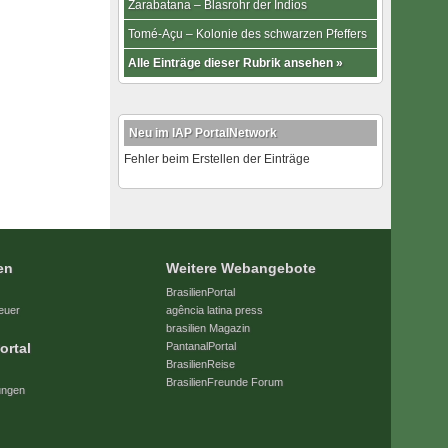
Zarabatana – Blasrohr der Indios
Tomé-Açu – Kolonie des schwarzen Pfeffers
Alle Einträge dieser Rubrik ansehen »
Neu im IAP PortalNetwork
Fehler beim Erstellen der Einträge
en
Weitere Webangebote
BrasilienPortal
euer
agência latina press
brasilien Magazin
ortal
PantanalPortal
BrasilienReise
BrasilienFreunde Forum
ungen