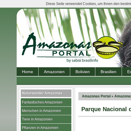
Diese Seite verwendet Cookies, um Ihnen den bestmög
Home
Amazonien
Bolivien
Brasilien
E
Naturwunder Amazonas
Amazonas Portal
»
Amazonas
Fantastisches Amazonien
Parque Nacional d
Menschen in Amazonien
Tiere in Amazonien
Pflanzen in Amazonien