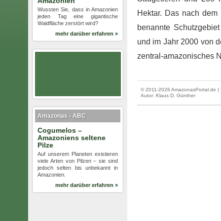
Amazonien
Wussten Sie, dass in Amazonien
Hektar. Das nach dem 
jeden Tag eine gigantische
Waldfläche zerstört wird?
benannte Schutzgebie
mehr darüber erfahren »
und im Jahr 2000 von d
zentral-amazonisches N
© 2011-2026 AmazonasPortal.de | 
Autor:
Klaus D. Günther
Amazonas - ABC
Cogumelos –
Amazoniens seltene
Pilze
Auf unserem Planeten existieren
viele Arten von Pilzen – sie sind
jedoch selten bis unbekannt in
Amazonien.
mehr darüber erfahren »