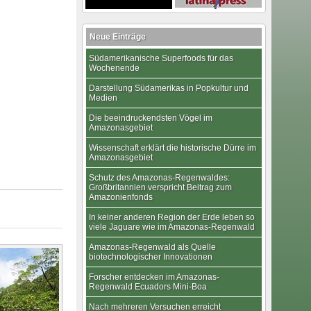
Neue Einträge
Südamerikanische Superfoods für das
Wochenende
Darstellung Südamerikas in Popkultur und
Medien
Die beeindruckendsten Vögel im
Amazonasgebiet
Wissenschaft erklärt die historische Dürre im
Amazonasgebiet
Schutz des Amazonas-Regenwaldes:
Großbritannien verspricht Beitrag zum
Amazonienfonds
In keiner anderen Region der Erde leben so
viele Jaguare wie im Amazonas-Regenwald
Amazonas-Regenwald als Quelle
biotechnologischer Innovationen
Forscher entdecken im Amazonas-
Regenwald Ecuadors Mini-Boa
Nach mehreren Versuchen erreicht