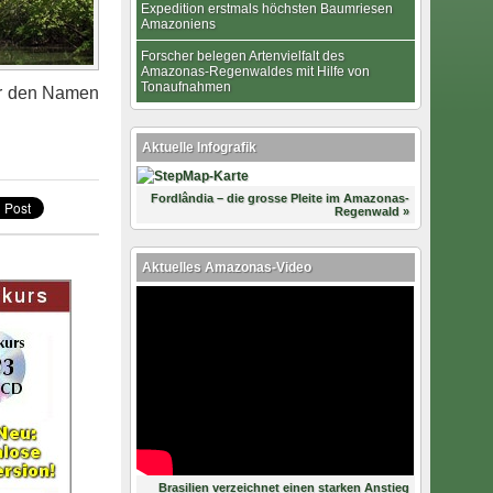
Expedition erstmals höchsten Baumriesen
Amazoniens
Forscher belegen Artenvielfalt des
Amazonas-Regenwaldes mit Hilfe von
Tonaufnahmen
er den Namen
Aktuelle Infografik
Fordlândia – die grosse Pleite im Amazonas-
Regenwald »
Aktuelles Amazonas-Video
Brasilien verzeichnet einen starken Anstieg