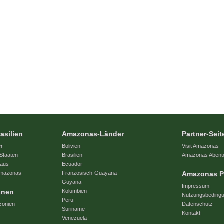
asilien
Amazonas-Länder
Partner-Seit
er
Bolivien
Visit Amazonas
Staaten
Brasilien
Amazonas Abent
naus
Ecuador
 Amazonas
Französisch-Guayana
Amazonas P
Guyana
Impressum
onen
Kolumbien
Nutzungsbeding
Peru
zonien
Datenschutz
Suriname
Kontakt
Venezuela