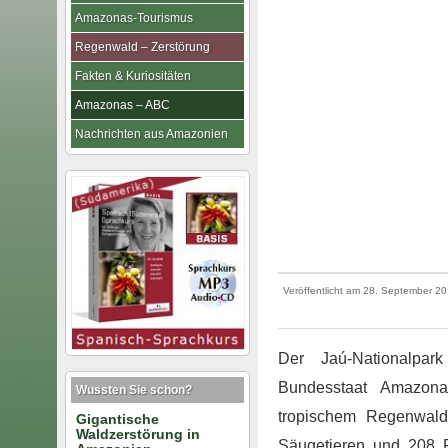
Amazonas-Tourismus
Regenwald – Zerstörung
Fakten & Kuriositäten
Amazonas – ABC
Nachrichten aus Amazonien
Veröffentlicht am
28. September 2
Der Jaú-Nationalpa
Bundesstaat Amazona
Wussten Sie schon?
tropischem Regenwald
Gigantische
Waldzerstörung in
Säugetieren und 208 F