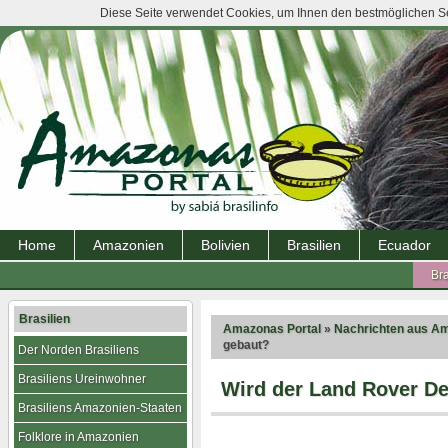
Diese Seite verwendet Cookies, um Ihnen den bestmöglichen Ser
Home
Amazonien
Bolivien
Brasilien
Ecuador
Bra
Brasilien
Amazonas Portal
»
Nachrichten aus A
gebaut?
Der Norden Brasiliens
Brasiliens Ureinwohner
Wird der Land Rover De
Brasiliens Amazonien-Staaten
Folklore in Amazonien