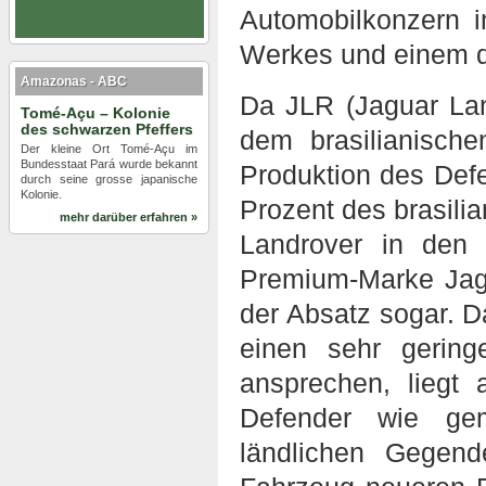
Automobilkonzern 
Werkes und einem 
Amazonas - ABC
Da JLR (Jaguar La
Tomé-Açu – Kolonie
des schwarzen Pfeffers
dem brasilianische
Der kleine Ort Tomé-Açu im
Bundesstaat Pará wurde bekannt
Produktion des Defe
durch seine grosse japanische
Kolonie.
Prozent des brasil
mehr darüber erfahren »
Landrover in den
Premium-Marke Jagu
der Absatz sogar. D
einen sehr gering
ansprechen, liegt
Defender wie gem
ländlichen Gegen