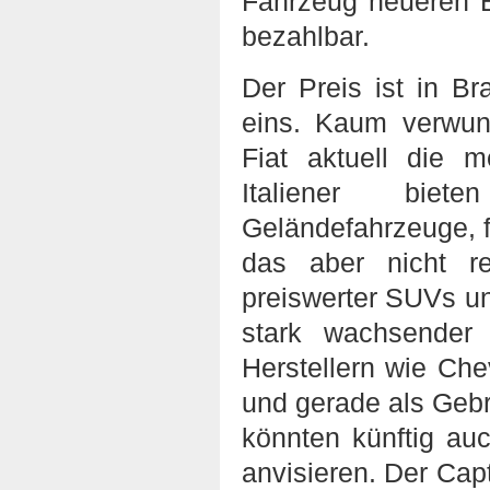
Fahrzeug neueren B
bezahlbar.
Der Preis ist in B
eins. Kaum verwund
Fiat aktuell die 
Italiener biet
Geländefahrzeuge, f
das aber nicht r
preiswerter SUVs u
stark wachsender
Herstellern wie Ch
und gerade als Gebr
könnten künftig au
anvisieren. Der Cap