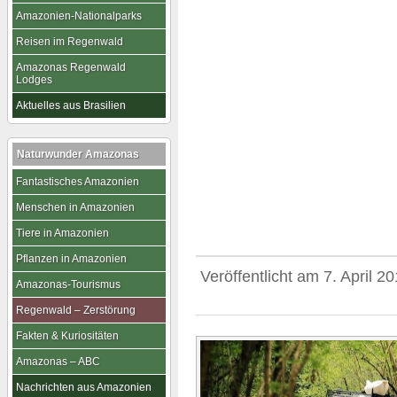
Amazonien-Nationalparks
Reisen im Regenwald
Amazonas Regenwald
Lodges
Aktuelles aus Brasilien
Naturwunder Amazonas
Fantastisches Amazonien
Menschen in Amazonien
Tiere in Amazonien
Pflanzen in Amazonien
Veröffentlicht am
7. April 2
Amazonas-Tourismus
Regenwald – Zerstörung
Fakten & Kuriositäten
Amazonas – ABC
Nachrichten aus Amazonien