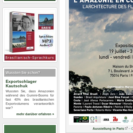
Wussten Sie schon?
Exportschlager
Kautschuk
Wussten Sie, dass Amazonien
während des Gummi-Booms für
fast 40% des brasilianischen
Exportvolumens verantwortlich
war?
mehr darüber erfahren »
Ausstellung in Paris
– G