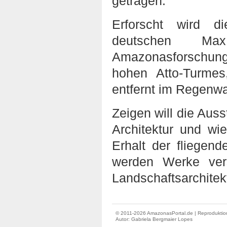
getragen.
Erforscht wird 
deutschen M
Amazonasforschung
hohen Atto-Turme
entfernt im Regenwa
Zeigen will die Aus
Architektur und wi
Erhalt der fliegen
werden Werke vers
Landschaftsarchitek
© 2011-2026 AmazonasPortal.de | Reproduktion
Autor:
Gabriela Bergmaier Lopes