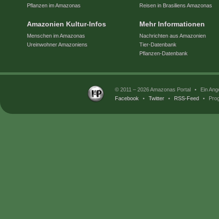
Pflanzen im Amazonas
Reisen in Brasiliens Amazonas
Amazonien Kultur-Infos
Mehr Informationen
Menschen im Amazonas
Nachrichten aus Amazonien
Ureinwohner Amazoniens
Tier-Datenbank
Pflanzen-Datenbank
© 2011 – 2026 Amazonas Portal
•
Ein Ang
Facebook
•
Twitter
•
RSS-Feed
•
Prog