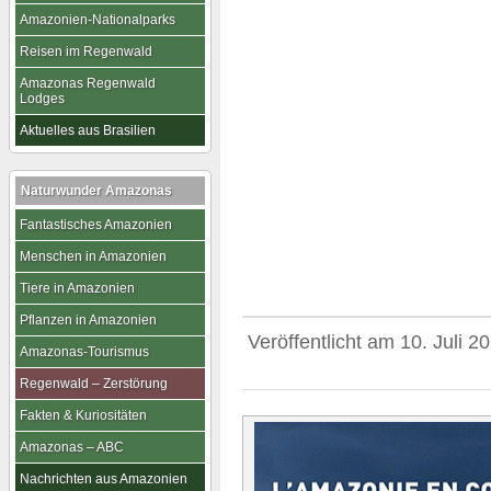
Amazonien-Nationalparks
Reisen im Regenwald
Amazonas Regenwald
Lodges
Aktuelles aus Brasilien
Naturwunder Amazonas
Fantastisches Amazonien
Menschen in Amazonien
Tiere in Amazonien
Pflanzen in Amazonien
Veröffentlicht am
10. Juli 2
Amazonas-Tourismus
Regenwald – Zerstörung
Fakten & Kuriositäten
Amazonas – ABC
Nachrichten aus Amazonien