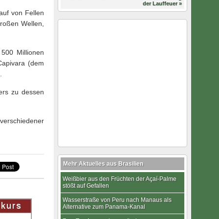
der Lauffeuer »
auf von Fellen
großen Wellen,
500 Millionen
 Capivara (dem
.
ers zu dessen
 verschiedener
Mehr Aktuelles aus Brasilien
Weißbier aus den Früchten der Açaí-Palme
stößt auf Gefallen
Wasserstraße von Peru nach Manaus als
Alternative zum Panama-Kanal