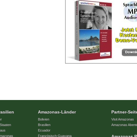
asilien
Amazonas-Länder
Partner-Seit
er
Bolivien
Visit Amazonas
Staaten
Brasilien
Amazonas Abent
naus
Ecuador
 Amazonas
Französisch-Guayana
Amazonas P