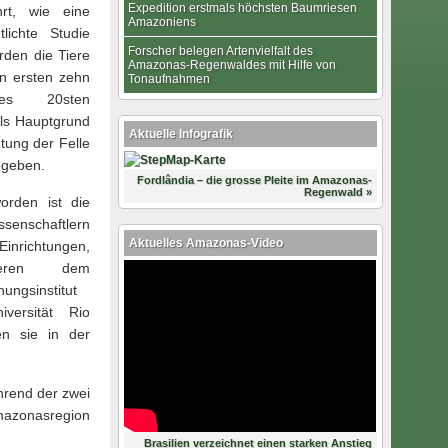
Expedition erstmals höchsten Baumriesen
hrt, wie eine
Amazoniens
tlichte Studie
Forscher belegen Artenvielfalt des
urden die Tiere
Amazonas-Regenwaldes mit Hilfe von
en ersten zehn
Tonaufnahmen
es 20sten
Als Hauptgrund
Aktuelle Infografik
tung der Felle
egeben.
Fordlândia – die grosse Pleite im Amazonas-
Regenwald »
orden ist die
senschaftlern
Aktuelles Amazonas-Video
Einrichtungen,
deren dem
ungsinstitut
versität Rio
n sie in der
hrend der zwei
mazonasregion
Brasilien verzeichnet einen starken Anstieg