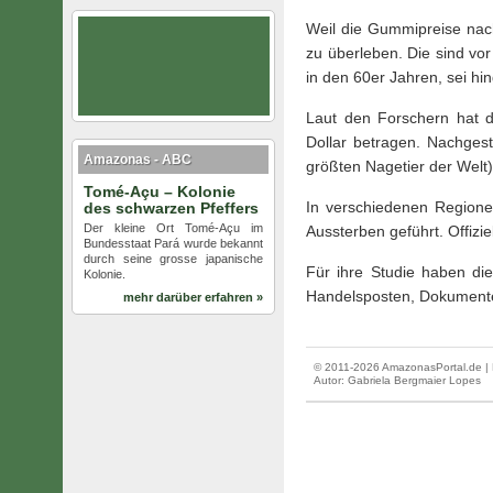
Weil die Gummipreise nach
zu überleben. Die sind vo
in den 60er Jahren, sei h
Laut den Forschern hat d
Dollar betragen. Nachges
Amazonas - ABC
größten Nagetier der Welt
Tomé-Açu – Kolonie
In verschiedenen Regione
des schwarzen Pfeffers
Der kleine Ort Tomé-Açu im
Aussterben geführt. Offizie
Bundesstaat Pará wurde bekannt
durch seine grosse japanische
Für ihre Studie haben di
Kolonie.
Handelsposten, Dokumente
mehr darüber erfahren »
© 2011-2026 AmazonasPortal.de | 
Autor:
Gabriela Bergmaier Lopes