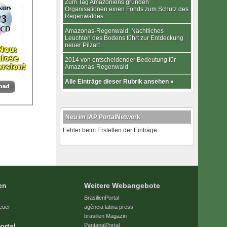
Zum Tag Amazoniens gründen
Organisationen einen Fonds zum Schutz des
Regenwaldes
Amazonas-Regenwald: Nächtliches
Leuchten des Bodens führt zur Entdeckung
neuer Pilzart
2014 von entscheidender Bedeutung für
Amazonas-Regenwald
Alle Einträge dieser Rubrik ansehen »
Neu im IAP PortalNetwork
Fehler beim Erstellen der Einträge
en
Weitere Webangebote
BrasilienPortal
euer
agência latina press
brasilien Magazin
ortal
PantanalPortal