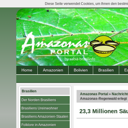
Diese Seite verwendet Cookies, um Ihnen den bestmög
Home
Amazonien
Bolivien
Brasilien
E
Brasilien
Amazonas Portal
»
Nachrich
Amazonas-Regenwald erlegt
Der Norden Brasiliens
Brasiliens Ureinwohner
23,3 Millionen Sä
Brasiliens Amazonien-Staaten
Folklore in Amazonien