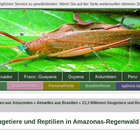
lichen Service zu gewährleisten. Wenn Sie auf der Seite weitersurfen stimmen S
cuador
Franz.-Guayana
Guyana
Kolumbien
Peru
BrasilienPortal
PantanalPortal
BrasilienReise
agência la
ten aus Amazonien
»
Aktuelles aus Brasilien
» 23,3 Millionen Säugetiere und Rep
ugetiere und Reptilien in Amazonas-Regenwald 