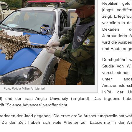
Reptilien gefü
jüngst veröffen
zeigt. Erlegt w
vor allem in d
Dekaden d
Jahrhunderts. 
wird die Ausbeu
und Häute ang
Durchgeführt w
Studie von Wis
verschiedener 
unter an
Amazonasforsch
Foto: Policia Militar Ambiental
INPA, der Uni
 und der East Anglia University (England). Das Ergebnis habe
ift “Science Advances“ veröffentlicht.
perioden der Jagd gegeben. Die erste große Ausbeutungswelle hat wä
. Zu der Zeit haben sich viele Arbeiter zur Latexernte in der A