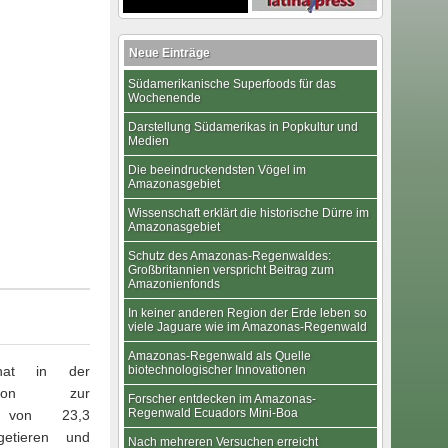
Neue Einträge
Südamerikanische Superfoods für das
Wochenende
Darstellung Südamerikas in Popkultur und
Medien
Die beeindruckendsten Vögel im
Amazonasgebiet
Wissenschaft erklärt die historische Dürre im
Amazonasgebiet
Schutz des Amazonas-Regenwaldes:
Großbritannien verspricht Beitrag zum
Amazonienfonds
In keiner anderen Region der Erde leben so
viele Jaguare wie im Amazonas-Regenwald
Amazonas-Regenwald als Quelle
at in der
biotechnologischer Innovationen
egion zur
Forscher entdecken im Amazonas-
Regenwald Ecuadors Mini-Boa
g von 23,3
getieren und
Nach mehreren Versuchen erreicht