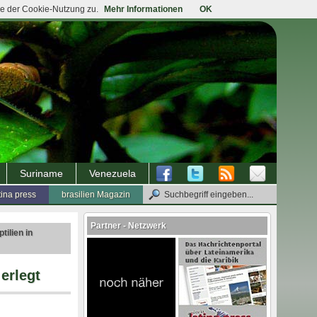
ie der Cookie-Nutzung zu.
Mehr Informationen
OK
Suriname
Venezuela
tina press
brasilien Magazin
Partner - Netzwerk
tilien in
erlegt