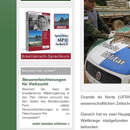
Wussten Sie schon?
Steuererleichterungen
für Viehzucht
Wussten Sie, dass die
brasilianische Militärregierung in
Grande do Norte (UFRN)
den 70er Jahren versucht hat,
den Süden des Bundesstaates
wissenschaftlichen Zeitschr
Pará mittels
Steuererleichterungen in einen
Fleischexport-Pol zu
Danach hat es zwei Haupt
verwandeln?
Weltkriege stattgefunden
mehr darüber erfahren »
befunden.