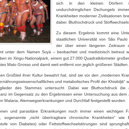
sich in den kleinen Dörfern i
undurchdringlichen Dschungels immer
Krankheiten moderner Zivilisationen bre
dabei: Bluthochdruck und Stoffwechsel
Zu diesem Ergebnis kommt eine Unt
staatlichen Universität von São Paulo 
der über einen längeren Zeitraum
t unter dem Namen Suyá – beobachtet und medizinisch betreut wo
ben im Xingu-Nationalpark, einem gut 27.000 Quadratkilometer große
es Mato Grosso und damit weit entfernt von jeglich größeren Städten.
en Großteil ihrer Kultur bewahrt hat, sind sie vor den „modernen Kran
n ernährungswissenschaftliches und metabolisches Profil der Khisêdjê“ 
glieder des Stammes untersucht. Dabei war Bluthochdruck die 
, ganz im Gegensatz zu den Ergebnissen einer Untersuchung aus dem
en Malaria, Atemwegserkrankungen und Durchfall festgestellt wurden.
onen und parasitäre Erkrankungen noch immer einen wichtigen F
n, sogenannte „nicht übertragbare chronische Krankheiten“ wie B
rstufe von Diabetes) oder Fettstoffwechselstörungen sind sprunghaf