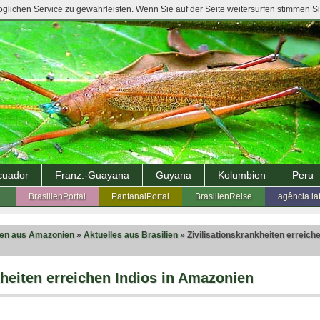
lichen Service zu gewährleisten. Wenn Sie auf der Seite weitersurfen stimmen S
cuador
Franz.-Guayana
Guyana
Kolumbien
Peru
BrasilienPortal
PantanalPortal
BrasilienReise
agência la
ten aus Amazonien
»
Aktuelles aus Brasilien
» Zivilisationskrankheiten erreiche
kheiten erreichen Indios in Amazonien