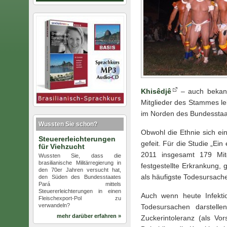
Khisêdjê
– auch bekann
Mitglieder des Stammes le
im Norden des Bundesstaat
Wussten Sie schon?
Obwohl die Ethnie sich ein
Steuererleichterungen
gefeit. Für die Studie „Ei
für Viehzucht
2011 insgesamt 179 Mit
Wussten Sie, dass die
brasilianische Militärregierung in
festgestellte Erkrankung
den 70er Jahren versucht hat,
als häufigste Todesursach
den Süden des Bundesstaates
Pará mittels
Steuererleichterungen in einen
Auch wenn heute Infekti
Fleischexport-Pol zu
verwandeln?
Todesursachen darstelle
mehr darüber erfahren »
Zuckerintoleranz (als Vo