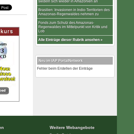
siedeln sich wieder in Amazonien an
Brasilien: Invasionen in Indio-Territorien des
Amazonas-Regenwaldes nehmen zu
Fonds zum Schutz des Amazonas-
Regenwaldes im Mittelpunkt von Kritik und
Lob
Alle Einträge dieser Rubrik ansehen »
Neu im IAP PortalNetwork
Fehler beim Erstellen der Einträge
en
Weitere Webangebote