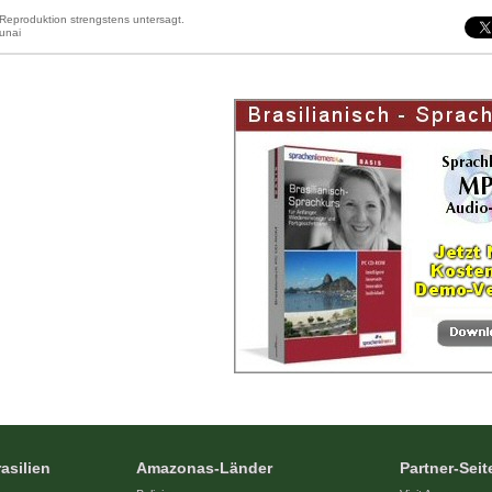
Reproduktion strengstens untersagt.
Funai
asilien
Amazonas-Länder
Partner-Seit