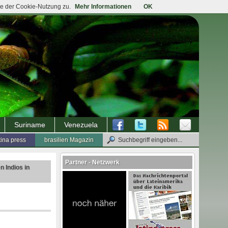
ie der Cookie-Nutzung zu.
Mehr Informationen
OK
Suriname
Venezuela
tina press
brasilien Magazin
Partner - Netzwerk
n Indios in