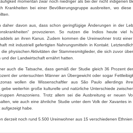
häufigkeit momentan zwar noch niedriger als bei der nicht indigenen B
ich Krankheiten bei einer Bevölkerungsgruppe ausbreiten, wo diese
llten.
n daher davon aus, dass schon geringfügige Änderungen in der Le
ionskrankheiten“ provozieren. So nutzen die Indios heute viel hä
addels an ihren Kanus. Zudem kommen die Ureinwohner trotz einer 
haft mit industriell gefertigten Nahrungsmitteln in Kontakt. Letztendli
ie physischen Aktivitäten der Stammesmitglieder, die sich zuvor übe
und der Landwirtschaft ernährt hatten.
aher auch die Tatsache, dass gemäß der Studie gleich 36 Prozent de
zent der untersuchten Männer an Übergewicht oder sogar Fettleibigke
azonas wollen die Wissenschaftler aus São Paulo allerdings ihre
s gebe weiterhin große kulturelle und natürliche Unterschiede zwische
ruppen Amazoniens. Trotz allem sei die Ausbreitung er neuen Vol
halten, wie auch eine ähnliche Studie unter dem Volk der Xavantes in
 aufgezeigt habe.
en derzeit noch rund 5.500 Ureinwohner aus 15 verschiedenen Ethnien 