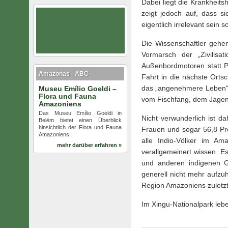
Dabei liegt die Krankheits
zeigt jedoch auf, dass s
eigentlich irrelevant sein so
Die Wissenschaftler gehe
Vormarsch der „Zivilisat
Außenbordmotoren statt P
Amazonas - ABC
Fahrt in die nächste Ortsc
das „angenehmere Leben“ d
Museu Emílio Goeldi –
Flora und Fauna
vom Fischfang, dem Jagen 
Amazoniens
Das Museu Emílio Goeldi in
Nicht verwunderlich ist d
Belém bietet einen Überblick
hinsichtlich der Flora und Fauna
Frauen und sogar 56,8 Pro
Amazoniens.
alle Indio-Völker im Am
mehr darüber erfahren »
verallgemeinert wissen. E
und anderen indigenen G
generell nicht mehr aufzu
Region Amazoniens zuletzt
Im Xingu-Nationalpark leb