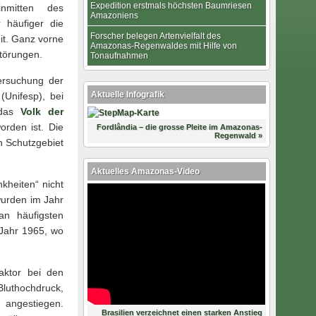
Expedition erstmals höchsten Baumriesen
nmitten des
Amazoniens
 häufiger die
Forscher belegen Artenvielfalt des
it. Ganz vorne
Amazonas-Regenwaldes mit Hilfe von
störungen.
Tonaufnahmen
ersuchung der
Aktuelle Infografik
(Unifesp), bei
 das
Volk der
rden ist. Die
Fordlândia – die grosse Pleite im Amazonas-
Regenwald »
n Schutzgebiet
Aktuelles Amazonas-Video
kheiten“ nicht
wurden im Jahr
an häufigsten
 Jahr 1965, wo
aktor bei den
luthochdruck,
t angestiegen.
Brasilien verzeichnet einen starken Anstieg