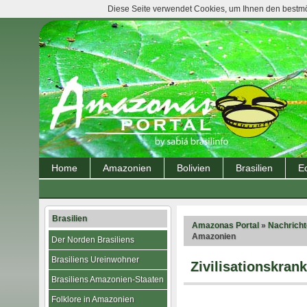
Diese Seite verwendet Cookies, um Ihnen den bestmög
Home
Amazonien
Bolivien
Brasilien
E
Brasilien
Amazonas Portal
»
Nachrich
Amazonien
Der Norden Brasiliens
Brasiliens Ureinwohner
Zivilisationskran
Brasiliens Amazonien-Staaten
Folklore in Amazonien