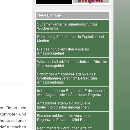
Neue Einträge
Südamerikanische Superfoods für das
Wochenende
Darstellung Südamerikas in Popkultur und
Medien
Die beeindruckendsten Vögel im
Amazonasgebiet
Wissenschaft erklärt die historische Dürre im
Amazonasgebiet
Schutz des Amazonas-Regenwaldes:
Großbritannien verspricht Beitrag zum
Amazonienfonds
In keiner anderen Region der Erde leben so
viele Jaguare wie im Amazonas-Regenwald
Amazonas-Regenwald als Quelle
en Tiefen des
biotechnologischer Innovationen
Kontrollen und
Forscher entdecken im Amazonas-
Regenwald Ecuadors Mini-Boa
heute seltener
, dafür machen
Nach mehreren Versuchen erreicht