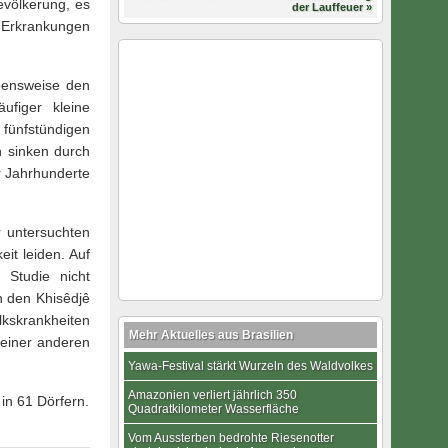
evölkerung, es
der Lauffeuer »
 Erkrankungen
bensweise den
ufiger kleine
fünfstündigen
ch sinken durch
r Jahrhunderte
r untersuchten
it leiden. Auf
 Studie nicht
n den Khisêdjê
kskrankheiten
Mehr Aktuelles aus Brasilien
 einer anderen
Yawa-Festival stärkt Wurzeln des Waldvolkes
Amazonien verliert jährlich 350
in 61 Dörfern.
Quadratkilometer Wasserfläche
Vom Aussterben bedrohte Riesenotter