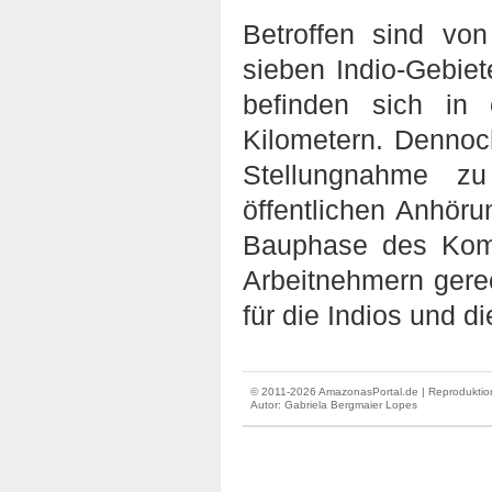
Betroffen sind vo
sieben Indio-Gebiet
befinden sich in
Kilometern. Dennoc
Stellungnahme z
öffentlichen Anhöru
Bauphase des Komp
Arbeitnehmern gere
für die Indios und d
© 2011-2026 AmazonasPortal.de | Reproduktion
Autor:
Gabriela Bergmaier Lopes