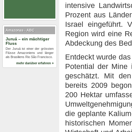
intensive Landwirts
Prozent aus Lände
Israel eingeführt
Amazonas - ABC
Region wird eine R
Juruá – ein mächtiger
Abdeckung des Beda
Fluss
Der Juruá ist einer der grössten
Flüsse Amazoniens und länger
Entdeckt wurde das 
als Brasiliens Rio São Francisco.
mehr darüber erfahren »
Potential der Mine
geschätzt. Mit de
bereits 2009 bego
200 Hektar umfasse
Umweltgenehmigung
die geplante Kalium
historischen Momen