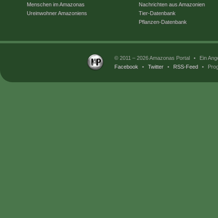
Menschen im Amazonas
Nachrichten aus Amazonien
Ureinwohner Amazoniens
Tier-Datenbank
Pflanzen-Datenbank
© 2011 – 2026 Amazonas Portal
•
Ein Ang
Facebook
•
Twitter
•
RSS-Feed
•
Prog