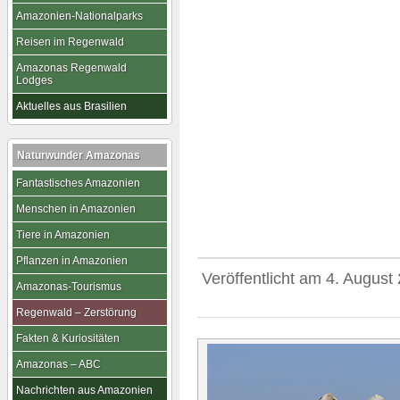
Amazonien-Nationalparks
Reisen im Regenwald
Amazonas Regenwald
Lodges
Aktuelles aus Brasilien
Naturwunder Amazonas
Fantastisches Amazonien
Menschen in Amazonien
Tiere in Amazonien
Pflanzen in Amazonien
Veröffentlicht am
4. August
Amazonas-Tourismus
Regenwald – Zerstörung
Fakten & Kuriositäten
Amazonas – ABC
Nachrichten aus Amazonien