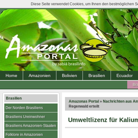
Diese Seite verwendet Cookies, um Ihnen den bestmöglichen Ser
Home
Amazonien
Bolivien
Brasilien
Ecuador
Bra
Brasilien
Amazonas Portal
»
Nachrichten aus A
Regenwald erteilt
Der Norden Brasiliens
Brasiliens Ureinwohner
Umweltlizenz für Kali
Brasiliens Amazonien-Staaten
Folklore in Amazonien