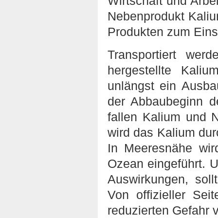
Wirtschaft und Arbei
Nebenprodukt Kalium
Produkten zum Ein
Transportiert we
hergestellte Kali
unlängst ein Ausba
der Abbaubeginn d
fallen Kalium und N
wird das Kalium d
In Meeresnähe wir
Ozean eingeführt. 
Auswirkungen, soll
Von offizieller Se
reduzierten Gefahr