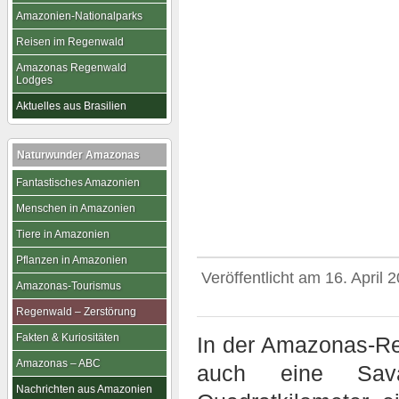
Amazonien-Nationalparks
Reisen im Regenwald
Amazonas Regenwald
Lodges
Aktuelles aus Brasilien
Naturwunder Amazonas
Fantastisches Amazonien
Menschen in Amazonien
Tiere in Amazonien
Pflanzen in Amazonien
Veröffentlicht am
16. April 
Amazonas-Tourismus
Regenwald – Zerstörung
Fakten & Kuriositäten
In der Amazonas-Re
Amazonas – ABC
auch eine Sav
Nachrichten aus Amazonien