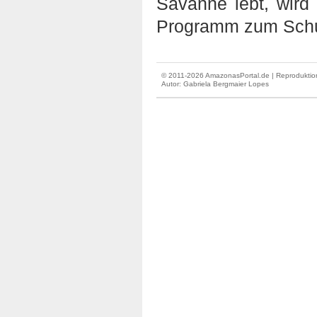
Savanne lebt, wird 
Programm zum Schu
© 2011-2026 AmazonasPortal.de | Reproduktion
Autor:
Gabriela Bergmaier Lopes