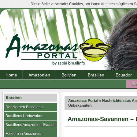
Diese Seite verwendet Cookies, um Ihnen den bestmöglichen Ser
Home
Amazonien
Bolivien
Brasilien
Ecuador
Bra
Brasilien
Amazonas Portal
»
Nachrichten aus A
Unbekannten
Der Norden Brasiliens
Brasiliens Ureinwohner
Amazonas-Savannen – 
Brasiliens Amazonien-Staaten
Folklore in Amazonien