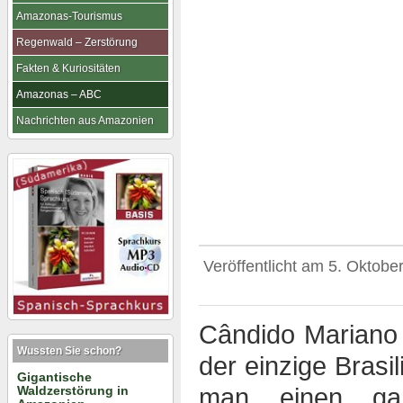
Amazonas-Tourismus
Regenwald – Zerstörung
Fakten & Kuriositäten
Amazonas – ABC
Nachrichten aus Amazonien
Veröffentlicht am
5. Oktobe
Cândido Mariano 
Wussten Sie schon?
der einzige Brasi
Gigantische
Waldzerstörung in
man einen gan