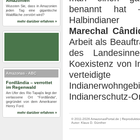
Amazonien
Wussten Sie, dass in Amazonien
benannt hat 
jeden Tag eine gigantische
Waldfläche zerstört wird?
Halbindianer 
mehr darüber erfahren »
Marechal Când
Arbeit als Beauft
des Landesinne
Koexistenz von I
verteidigt
Amazonas - ABC
Fordlãndia – verrottet
Indianerwohn
im Regenwald
Am Ufer des Rio Tapajós liegt der
Indianerschutz-Or
verlassene Ort “Fordlândia“,
gegründet von dem Amerikaner
Henry Ford.
mehr darüber erfahren »
© 2011-2026 AmazonasPortal.de | Reproduktion
Autor:
Klaus D. Günther