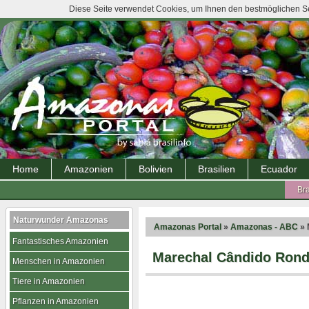
Diese Seite verwendet Cookies, um Ihnen den bestmöglichen Ser
Home
Amazonien
Bolivien
Brasilien
Ecuador
Bra
Naturwunder Amazonas
Amazonas Portal
»
Amazonas - ABC
» 
Fantastisches Amazonien
Marechal Cândido Rond
Menschen in Amazonien
Tiere in Amazonien
Pflanzen in Amazonien