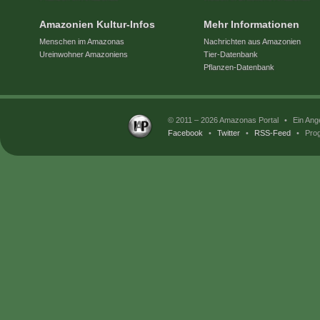
Amazonien Kultur-Infos
Mehr Informationen
Menschen im Amazonas
Nachrichten aus Amazonien
Ureinwohner Amazoniens
Tier-Datenbank
Pflanzen-Datenbank
© 2011 – 2026 Amazonas Portal
•
Ein Ang
Facebook
•
Twitter
•
RSS-Feed
•
Prog