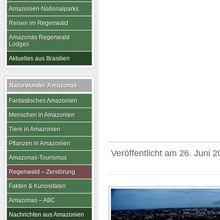
Amazonien-Nationalparks
Reisen im Regenwald
Amazonas Regenwald
Lodges
Aktuelles aus Brasilien
Naturwunder Amazonas
Fantastisches Amazonien
Menschen in Amazonien
Tiere in Amazonien
Pflanzen in Amazonien
Veröffentlicht am
26. Juni 
Amazonas-Tourismus
Regenwald – Zerstörung
Fakten & Kuriositäten
Amazonas – ABC
Nachrichten aus Amazonien