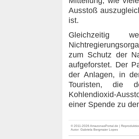
Mitteilung, wie vie
Ausstoß auszugleic
ist.
Gleichzeitig 
Nichtregierungsorga
zum Schutz der Na
aufgeforstet. Der
der Anlagen, in d
Touristen, die 
Kohlendioxid-Aussto
einer Spende zu dem
© 2011-2026 AmazonasPortal.de | Reproduktion
Autor:
Gabriela Bergmaier Lopes