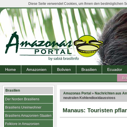
Diese Seite verwendet Cookies, um Ihnen den bestmöglichen Ser
Home
Amazonien
Bolivien
Brasilien
Ecuador
Bra
Brasilien
Amazonas Portal
»
Nachrichten aus A
neutralen Kohlendioxidausstoss
Der Norden Brasiliens
Brasiliens Ureinwohner
Manaus: Touristen pfla
Brasiliens Amazonien-Staaten
Folklore in Amazonien