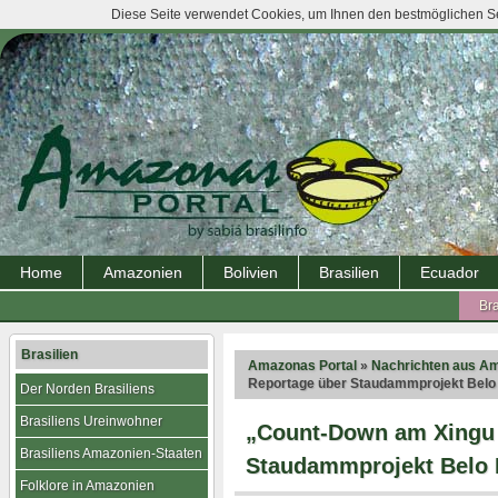
Diese Seite verwendet Cookies, um Ihnen den bestmöglichen Ser
Home
Amazonien
Bolivien
Brasilien
Ecuador
Bra
Brasilien
Amazonas Portal
»
Nachrichten aus A
Reportage über Staudammprojekt Belo
Der Norden Brasiliens
Brasiliens Ureinwohner
„Count-Down am Xingu I
Brasiliens Amazonien-Staaten
Staudammprojekt Belo
Folklore in Amazonien