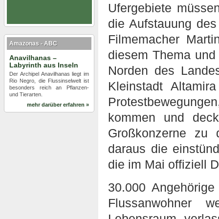
Ufergebiete müssen
die Aufstauung de
Filmemacher Martin
Amazonas - ABC
diesem Thema und i
Anavilhanas –
Labyrinth aus Inseln
Norden des Landes
Der Archipel Anavilhanas liegt im
Rio Negro, die Flussinselwelt ist
Kleinstadt Altami
besonders reich an Pflanzen-
und Tierarten.
Protestbewegungen
mehr darüber erfahren »
kommen und deckt
Großkonzerne zu 
daraus die einstün
die im Mai offiziell
30.000 Angehörige
Flussanwohner we
Lebensraum verla