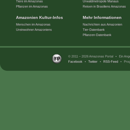
Tiere im Amazonas
Urwaldmetropole Manaus
Pflanzen im Amazonas
Reisen in Brasiliens Amazonas
Amazonien Kultur-Infos
Mehr Informationen
Menschen im Amazonas
Nachrichten aus Amazonien
Ureinwohner Amazoniens
Tier-Datenbank
Pflanzen-Datenbank
© 2011 – 2026 Amazonas Portal
•
Ein Ang
Facebook
•
Twitter
•
RSS-Feed
•
Prog