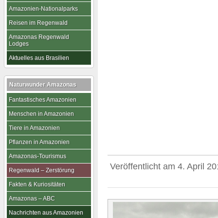
Amazonien-Nationalparks
Reisen im Regenwald
Amazonas Regenwald
Lodges
Aktuelles aus Brasilien
Naturwunder Amazonas
Fantastisches Amazonien
Menschen in Amazonien
Tiere in Amazonien
Pflanzen in Amazonien
Amazonas-Tourismus
Veröffentlicht am
4. April 2
Regenwald – Zerstörung
Fakten & Kuriositäten
Amazonas – ABC
Nachrichten aus Amazonien