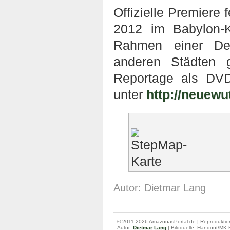
Offizielle Premiere
2012 im Babylon-K
Rahmen einer Deu
anderen Städten g
Reportage als DVD
unter
http://neuewu
Autor: Dietmar Lang
© 2011-2026 AmazonasPortal.de | Reproduktion
Autor:
Dietmar Lang
| Bildquelle: Handout/MK 