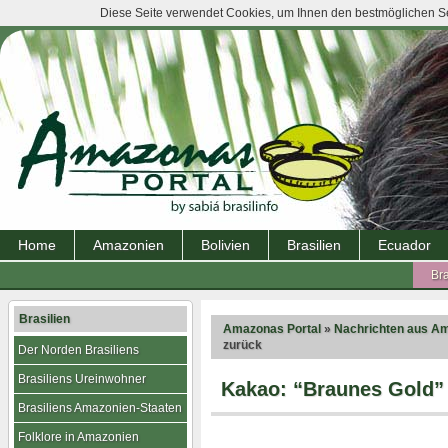
Diese Seite verwendet Cookies, um Ihnen den bestmöglichen Ser
Home
Amazonien
Bolivien
Brasilien
Ecuador
Bra
Brasilien
Amazonas Portal
»
Nachrichten aus A
zurück
Der Norden Brasiliens
Brasiliens Ureinwohner
Kakao: “Braunes Gold”
Brasiliens Amazonien-Staaten
Folklore in Amazonien