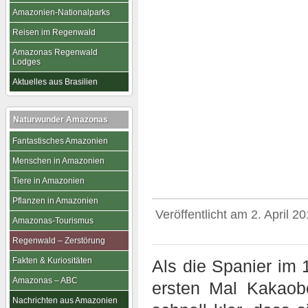
Amazonien-Nationalparks
Reisen im Regenwald
Amazonas Regenwald
Lodges
Aktuelles aus Brasilien
Naturwunder Amazonas
Fantastisches Amazonien
Menschen in Amazonien
Tiere in Amazonien
Pflanzen in Amazonien
Veröffentlicht am
2. April 2
Amazonas-Tourismus
Regenwald – Zerstörung
Fakten & Kuriositäten
Als die Spanier im
Amazonas – ABC
ersten Mal Kakaob
Nachrichten aus Amazonien