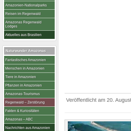
Amazonien-Nationalparks
Reisen im Regenwald
Amazonas Regenwald
Lodges
Aktuelles aus Brasilien
Naturwunder Amazonas
Fantastisches Amazonien
Menschen in Amazonien
Tiere in Amazonien
Pflanzen in Amazonien
Amazonas-Tourismus
Veröffentlicht am
20. Augus
Regenwald – Zerstörung
Fakten & Kuriositäten
Amazonas – ABC
Nachrichten aus Amazonien