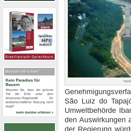
Wussten Sie schon?
Kein Paradies für
Hand
Bauern
Genehmigungsverfa
Wussten Sie, dass der grösste
Teil der Erde unter dem
Amazonas-Regenwald für
São Luiz do Tapajó
landwirtschaftliche Nutzung nicht
taugt?
Umweltbehörde Iba
mehr darüber erfahren »
den Auswirkungen 
der Regierung würd