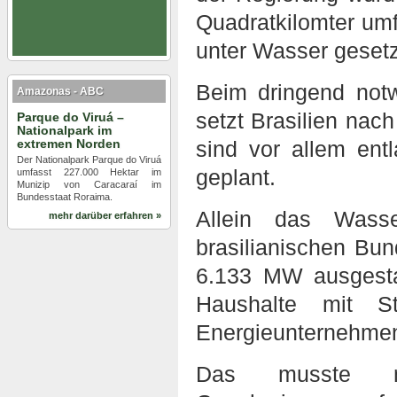
Quadratkilomter um
unter Wasser gesetz
Beim dringend not
Amazonas - ABC
setzt Brasilien nac
Parque do Viruá –
Nationalpark im
extremen Norden
sind vor allem en
Der Nationalpark Parque do Viruá
geplant.
umfasst 227.000 Hektar im
Munizip von Caracaraí im
Bundesstaat Roraima.
Allein das Wass
mehr darüber erfahren »
brasilianischen Bun
6.133 MW ausgesta
Haushalte mit S
Energieunternehmen 
Das musste n