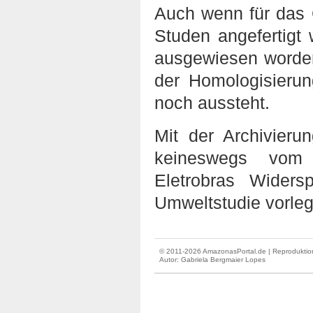
Auch wenn für das 
Studen angefertigt 
ausgewiesen worden.
der Homologisierun
noch aussteht.
Mit der Archivieru
keineswegs vom 
Eletrobras Wider
Umweltstudie vorle
© 2011-2026 AmazonasPortal.de | Reproduktion
Autor:
Gabriela Bergmaier Lopes