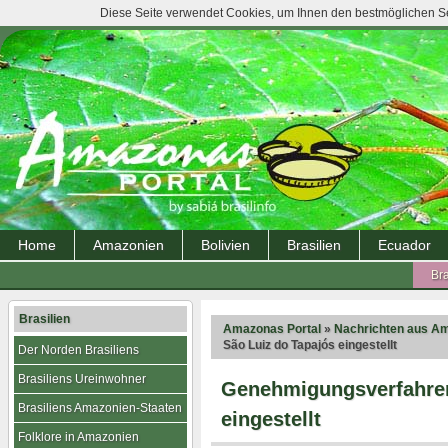
Diese Seite verwendet Cookies, um Ihnen den bestmöglichen Ser
Home
Amazonien
Bolivien
Brasilien
Ecuador
Bra
Brasilien
Amazonas Portal
»
Nachrichten aus A
São Luiz do Tapajós eingestellt
Der Norden Brasiliens
Brasiliens Ureinwohner
Genehmigungsverfahren
Brasiliens Amazonien-Staaten
eingestellt
Folklore in Amazonien