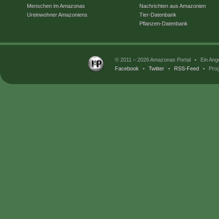
Menschen im Amazonas
Nachrichten aus Amazonien
Ureinwohner Amazoniens
Tier-Datenbank
Pflanzen-Datenbank
© 2011 – 2026 Amazonas Portal
•
Ein Ang
Facebook
•
Twitter
•
RSS-Feed
•
Prog