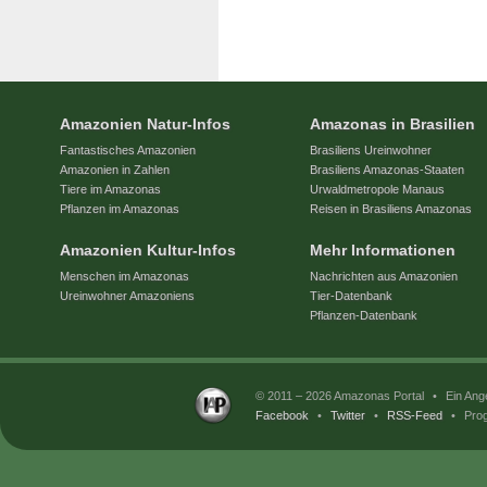
Amazonien Natur-Infos
Amazonas in Brasilien
Fantastisches Amazonien
Brasiliens Ureinwohner
Amazonien in Zahlen
Brasiliens Amazonas-Staaten
Tiere im Amazonas
Urwaldmetropole Manaus
Pflanzen im Amazonas
Reisen in Brasiliens Amazonas
Amazonien Kultur-Infos
Mehr Informationen
Menschen im Amazonas
Nachrichten aus Amazonien
Ureinwohner Amazoniens
Tier-Datenbank
Pflanzen-Datenbank
© 2011 – 2026 Amazonas Portal
•
Ein Ang
Facebook
•
Twitter
•
RSS-Feed
•
Prog