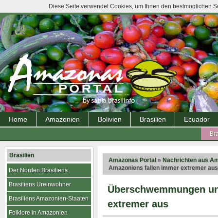
Diese Seite verwendet Cookies, um Ihnen den bestmöglichen Ser
Home
Amazonien
Bolivien
Brasilien
Ecuador
Bra
Brasilien
Amazonas Portal
»
Nachrichten aus A
Amazoniens fallen immer extremer aus
Der Norden Brasiliens
Brasiliens Ureinwohner
Überschwemmungen und
Brasiliens Amazonien-Staaten
extremer aus
Folklore in Amazonien