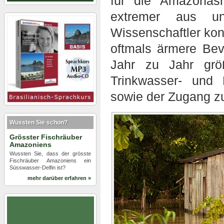
für die Amazonasr
extremer aus un
Wissenschaftler kon
oftmals ärmere Be
Jahr zu Jahr grö
Trinkwasser- und 
sowie der Zugang z
Wussten Sie schon?
Grösster Fischräuber
Amazoniens
Wussten Sie, dass der grösste
Fischräuber Amazoniens ein
Süsswasser-Delfin ist?
mehr darüber erfahren »