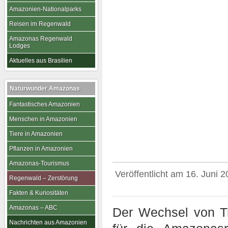
Amazonien-Nationalparks
Reisen im Regenwald
Amazonas Regenwald
Lodges
Aktuelles aus Brasilien
Naturwunder Amazonas
Fantastisches Amazonien
Menschen in Amazonien
Tiere in Amazonien
Pflanzen in Amazonien
Amazonas-Tourismus
Veröffentlicht am
16. Juni 
Regenwald – Zerstörung
Fakten & Kuriositäten
Amazonas – ABC
Der Wechsel von T
Nachrichten aus Amazonien