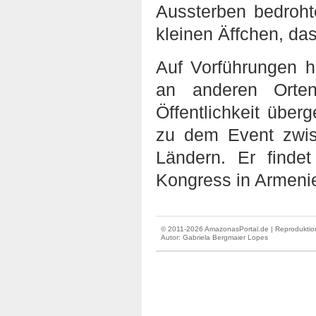
Aussterben bedroh
kleinen Äffchen, da
Auf Vorführungen h
an anderen Orten
Öffentlichkeit übe
zu dem Event zwi
Ländern. Er finde
Kongress in Armeni
© 2011-2026 AmazonasPortal.de | Reproduktion
Autor:
Gabriela Bergmaier Lopes