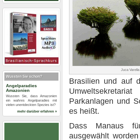
Juca Varella
Wussten Sie schon?
Brasilien und auf 
Angelparadies
Umweltsekretari
Amazonien
Wussten Sie, dass Amazonien
Parkanlagen und Sc
ein wahres Angelparadies mit
vielen unentdeckten Spezies ist?
es heißt.
mehr darüber erfahren »
Dass Manaus für 
ausgewählt worden 