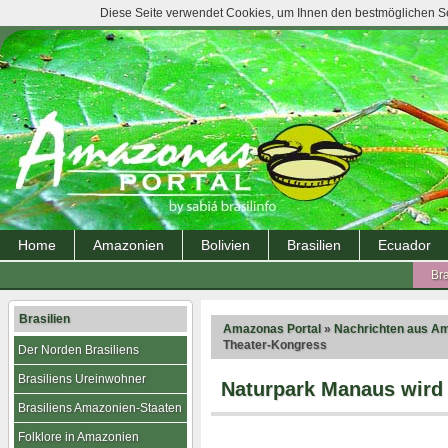
Diese Seite verwendet Cookies, um Ihnen den bestmöglichen Ser
Home
Amazonien
Bolivien
Brasilien
Ecuador
Bra
Brasilien
Amazonas Portal
»
Nachrichten aus A
Theater-Kongress
Der Norden Brasiliens
Brasiliens Ureinwohner
Naturpark Manaus wird 
Brasiliens Amazonien-Staaten
Folklore in Amazonien