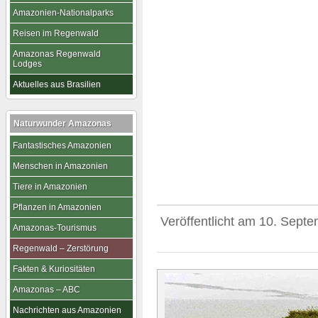
Amazonien-Nationalparks
Reisen im Regenwald
Amazonas Regenwald
Lodges
Aktuelles aus Brasilien
Naturwunder Amazonas
Fantastisches Amazonien
Menschen in Amazonien
Tiere in Amazonien
Pflanzen in Amazonien
Veröffentlicht am
10. Septe
Amazonas-Tourismus
Regenwald – Zerstörung
Fakten & Kuriositäten
Amazonas – ABC
Nachrichten aus Amazonien