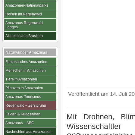
Amazonien-Nationalparks
Reisen im Regenwald
Amazonas Regenwald
Lodges
Aktuelles aus Brasilien
Naturwunder Amazonas
Fantastisches Amazonien
Menschen in Amazonien
Tiere in Amazonien
Pflanzen in Amazonien
Veröffentlicht am
14. Juli 2
Amazonas-Tourismus
Regenwald – Zerstörung
Fakten & Kuriositäten
Mit Drohnen, Bli
Amazonas – ABC
Wissenschaftl
Nachrichten aus Amazonien