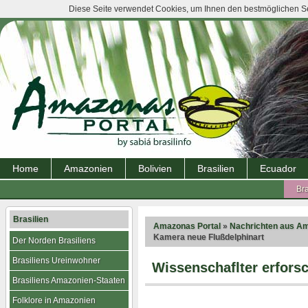
Diese Seite verwendet Cookies, um Ihnen den bestmöglichen Ser
Home
Amazonien
Bolivien
Brasilien
Ecuador
Bra
Brasilien
Amazonas Portal
»
Nachrichten aus A
Kamera neue Flußdelphinart
Der Norden Brasiliens
Brasiliens Ureinwohner
Wissenschaflter erfors
Brasiliens Amazonien-Staaten
Folklore in Amazonien