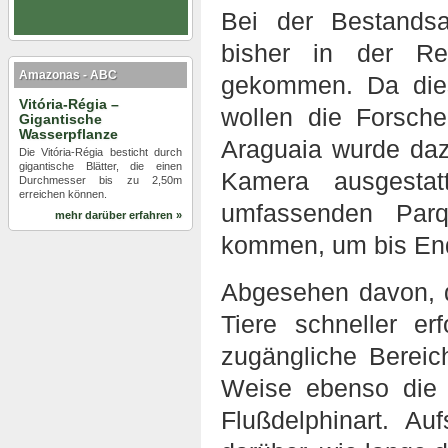
Bei der Bestands
bisher in der R
Amazonas - ABC
gekommen. Da die
Vitória-Régia –
wollen die Forsche
Gigantische
Wasserpflanze
Araguaia wurde dazu
Die Vitória-Régia besticht durch
gigantische Blätter, die einen
Kamera ausgestat
Durchmesser bis zu 2,50m
erreichen können.
umfassenden Par
mehr darüber erfahren »
kommen, um bis End
Abgesehen davon, d
Tiere schneller e
zugängliche Bereic
Weise ebenso die 
Flußdelphinart. Au