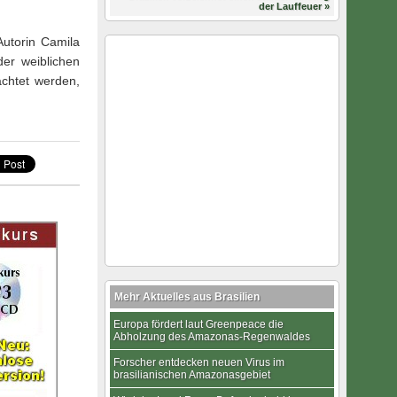
der Lauffeuer »
utorin Camila
der weiblichen
achtet werden,
Mehr Aktuelles aus Brasilien
Europa fördert laut Greenpeace die
Abholzung des Amazonas-Regenwaldes
Forscher entdecken neuen Virus im
brasilianischen Amazonasgebiet