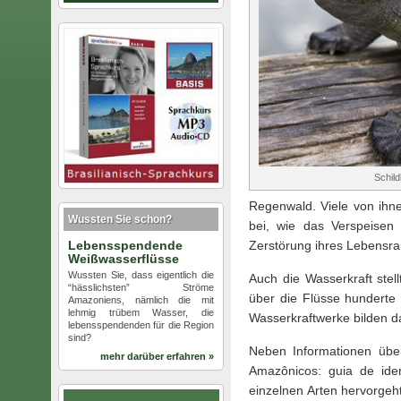
Schild
Regenwald. Viele von ihn
Wussten Sie schon?
bei, wie das Verspeisen 
Lebensspendende
Zerstörung ihres Lebensr
Weißwasserflüsse
Wussten Sie, dass eigentlich die
Auch die Wasserkraft stel
“hässlichsten” Ströme
über die Flüsse hunderte
Amazoniens, nämlich die mit
lehmig trübem Wasser, die
Wasserkraftwerke bilden d
lebensspendenden für die Region
sind?
Neben Informationen über
mehr darüber erfahren »
Amazônicos: guia de iden
einzelnen Arten hervorgeh