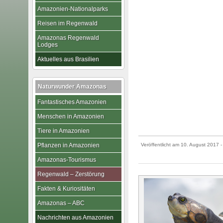
Amazonien-Nationalparks
Reisen im Regenwald
Amazonas Regenwald
Lodges
Aktuelles aus Brasilien
Naturwunder Amazonas
Fantastisches Amazonien
Menschen in Amazonien
Tiere in Amazonien
Pflanzen in Amazonien
Veröffentlicht am
10. August 2017
-
Amazonas-Tourismus
Regenwald – Zerstörung
Fakten & Kuriositäten
Amazonas – ABC
Nachrichten aus Amazonien