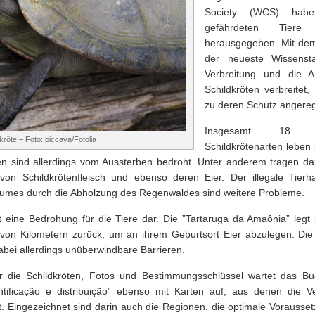
Society (WCS) hab
gefährdeten Tier
herausgegeben. Mit dem 
der neueste Wissenst
Verbreitung und die 
Schildkröten verbreitet
zu deren Schutz angere
Insgesamt 18 ve
kröte – Foto: piccaya/Fotolia
Schildkrötenarten lebe
en sind allerdings vom Aussterben bedroht. Unter anderem tragen da
von Schildkrötenfleisch und ebenso deren Eier. Der illegale Tierh
aumes durch die Abholzung des Regenwaldes sind weitere Probleme.
lt eine Bedrohung für die Tiere dar. Die ”Tartaruga da Amaônia” legt 
 von Kilometern zurück, um an ihrem Geburtsort Eier abzulegen. Di
abei allerdings unüberwindbare Barrieren.
 die Schildkröten, Fotos und Bestimmungsschlüssel wartet das Bu
tificação e distribuição” ebenso mit Karten auf, aus denen die Ve
t. Eingezeichnet sind darin auch die Regionen, die optimale Vorausset