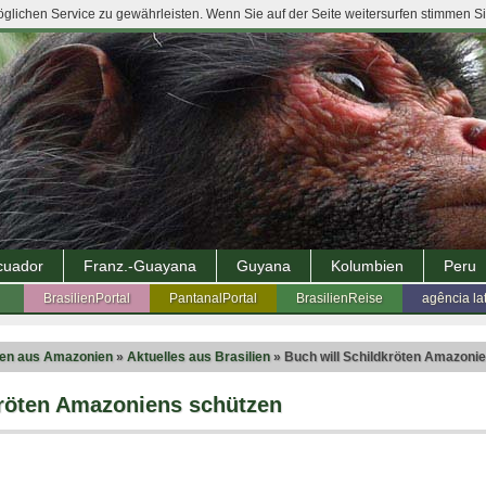
lichen Service zu gewährleisten. Wenn Sie auf der Seite weitersurfen stimmen S
cuador
Franz.-Guayana
Guyana
Kolumbien
Peru
BrasilienPortal
PantanalPortal
BrasilienReise
agência la
ten aus Amazonien
»
Aktuelles aus Brasilien
» Buch will Schildkröten Amazoni
kröten Amazoniens schützen