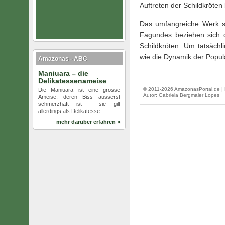
Auftreten der Schildkröten 
Das umfangreiche Werk s
Fagundes beziehen sich d
Schildkröten. Um tatsächl
wie die Dynamik der Popul
Amazonas - ABC
Maniuara – die
Delikatessenameise
© 2011-2026 AmazonasPortal.de | 
Die Maniuara ist eine grosse
Autor:
Gabriela Bergmaier Lopes
Ameise, deren Biss äusserst
schmerzhaft ist - sie gilt
allerdings als Delikatesse.
mehr darüber erfahren »