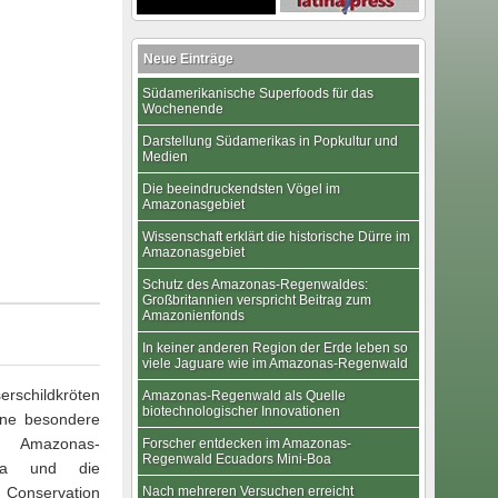
Neue Einträge
Südamerikanische Superfoods für das
Wochenende
Darstellung Südamerikas in Popkultur und
Medien
Die beeindruckendsten Vögel im
Amazonasgebiet
Wissenschaft erklärt die historische Dürre im
Amazonasgebiet
Schutz des Amazonas-Regenwaldes:
Großbritannien verspricht Beitrag zum
Amazonienfonds
In keiner anderen Region der Erde leben so
viele Jaguare wie im Amazonas-Regenwald
rschildkröten
Amazonas-Regenwald als Quelle
biotechnologischer Innovationen
ine besondere
mazonas-
Forscher entdecken im Amazonas-
Regenwald Ecuadors Mini-Boa
Inpa und die
 Conservation
Nach mehreren Versuchen erreicht