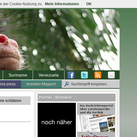
ie der Cookie-Nutzung zu.
Mehr Informationen
OK
Suriname
Venezuela
tina press
brasilien Magazin
Partner - Netzwerk
ens schützen