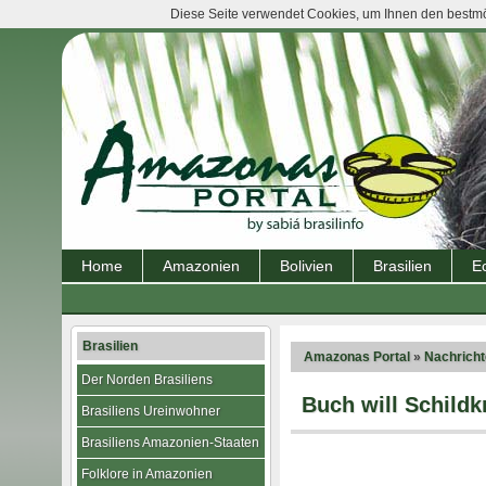
Diese Seite verwendet Cookies, um Ihnen den bestmög
Home
Amazonien
Bolivien
Brasilien
E
Brasilien
Amazonas Portal
»
Nachrich
Der Norden Brasiliens
Buch will Schild
Brasiliens Ureinwohner
Brasiliens Amazonien-Staaten
Folklore in Amazonien