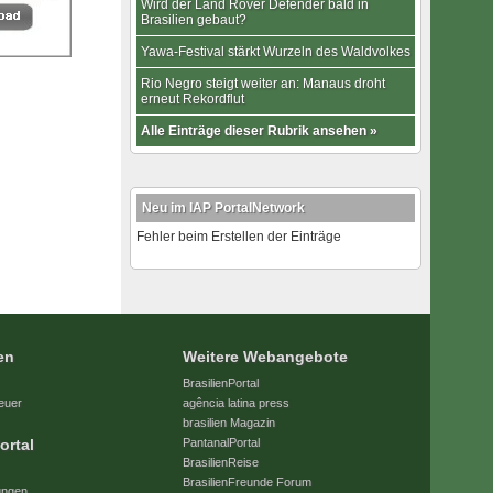
Wird der Land Rover Defender bald in
Brasilien gebaut?
Yawa-Festival stärkt Wurzeln des Waldvolkes
Rio Negro steigt weiter an: Manaus droht
erneut Rekordflut
Alle Einträge dieser Rubrik ansehen »
Neu im IAP PortalNetwork
Fehler beim Erstellen der Einträge
en
Weitere Webangebote
BrasilienPortal
euer
agência latina press
brasilien Magazin
ortal
PantanalPortal
BrasilienReise
BrasilienFreunde Forum
ungen