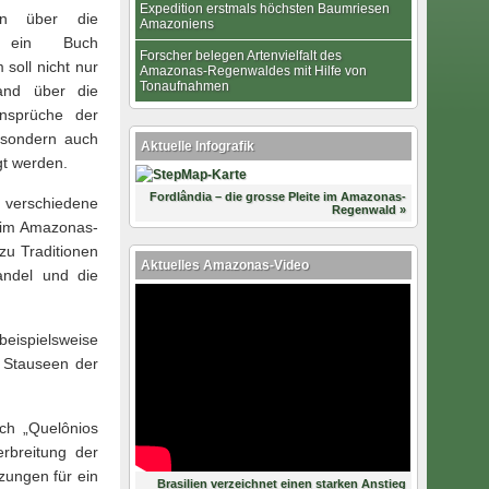
Expedition erstmals höchsten Baumriesen
en über die
Amazoniens
e ein Buch
Forscher belegen Artenvielfalt des
soll nicht nur
Amazonas-Regenwaldes mit Hilfe von
Tonaufnahmen
and über die
Ansprüche der
, sondern auch
Aktuelle Infografik
gt werden.
Fordlândia – die grosse Pleite im Amazonas-
rschiedene
Regenwald »
n im Amazonas-
zu Traditionen
Aktuelles Amazonas-Video
andel und die
beispielsweise
e Stauseen der
ch „Quelônios
rbreitung der
zungen für ein
Brasilien verzeichnet einen starken Anstieg