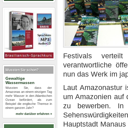
Festivals verte
verantwortliche öf
Wussten Sie schon?
nun das Werk im ja
Gewaltige
Wassermassen
Laut Amazonastur is
Wussten Sie, dass der
Amazonas an einem einzigen Tag
um Amazonien auf d
mehr Wasser in den Atlantischen
Ozean befördert, als zum
zu bewerben. In
Beispiel die englische Themse in
einem ganzen Jahr?
Sehenswürdigkei
mehr darüber erfahren »
Hauptstadt Manaus v