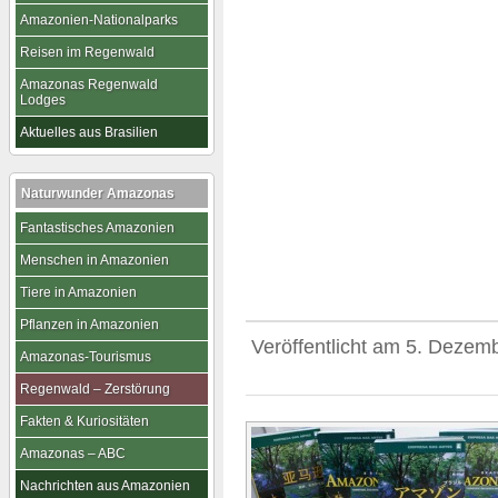
Amazonien-Nationalparks
Reisen im Regenwald
Amazonas Regenwald
Lodges
Aktuelles aus Brasilien
Naturwunder Amazonas
Fantastisches Amazonien
Menschen in Amazonien
Tiere in Amazonien
Pflanzen in Amazonien
Veröffentlicht am
5. Dezemb
Amazonas-Tourismus
Regenwald – Zerstörung
Fakten & Kuriositäten
Amazonas – ABC
Nachrichten aus Amazonien