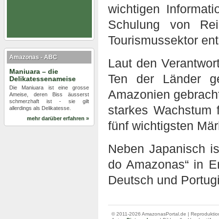
wichtigen Informat
Schulung von Rei
Tourismussektor ent
Amazonas - ABC
Laut den Verantwort
Maniuara – die
Ten der Länder g
Delikatessenameise
Die Maniuara ist eine grosse
Amazonien gebracht 
Ameise, deren Biss äusserst
schmerzhaft ist - sie gilt
starkes Wachstum f
allerdings als Delikatesse.
mehr darüber erfahren »
fünf wichtigsten Märk
Neben Japanisch ist
do Amazonas“ in En
Deutsch und Portugie
© 2011-2026 AmazonasPortal.de | Reproduktion