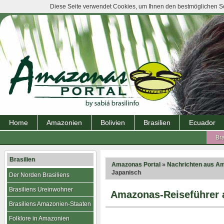
Diese Seite verwendet Cookies, um Ihnen den bestmöglichen Ser
Home
Amazonien
Bolivien
Brasilien
Ecuador
Bra
Brasilien
Amazonas Portal
»
Nachrichten aus A
Japanisch
Der Norden Brasiliens
Brasiliens Ureinwohner
Amazonas-Reiseführer a
Brasiliens Amazonien-Staaten
Folklore in Amazonien