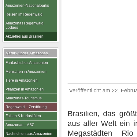
Amazonien-Nationalparks
Reisen im Regenwald
Amazonas Regenwald
Lodges
Aktuelles aus Brasilien
Naturwunder Amazonas
Fantastisches Amazonien
Menschen in Amazonien
Tiere in Amazonien
Pflanzen in Amazonien
Veröffentlicht am
22. Febru
Amazonas-Tourismus
Regenwald – Zerstörung
Brasilien, das größ
Fakten & Kuriositäten
aus aller Welt ein 
Amazonas – ABC
Megastädten Rio
Nachrichten aus Amazonien