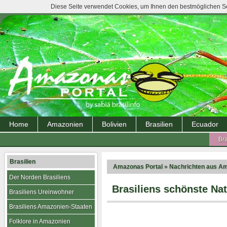
Diese Seite verwendet Cookies, um Ihnen den bestmöglichen Ser
Home
Amazonien
Bolivien
Brasilien
Ecuador
Bra
Brasilien
Amazonas Portal
»
Nachrichten aus A
Der Norden Brasiliens
Brasiliens schönste Na
Brasiliens Ureinwohner
Brasiliens Amazonien-Staaten
Folklore in Amazonien