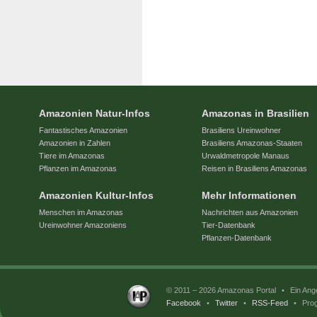
Amazonien Natur-Infos
Amazonas in Brasilien
Fantastisches Amazonien
Brasiliens Ureinwohner
Amazonien in Zahlen
Brasiliens Amazonas-Staaten
Tiere im Amazonas
Urwaldmetropole Manaus
Pflanzen im Amazonas
Reisen in Brasiliens Amazonas
Amazonien Kultur-Infos
Mehr Informationen
Menschen im Amazonas
Nachrichten aus Amazonien
Ureinwohner Amazoniens
Tier-Datenbank
Pflanzen-Datenbank
© 2011 – 2026 Amazonas Portal
•
Ein Ang
Facebook
•
Twitter
•
RSS-Feed
•
Prog