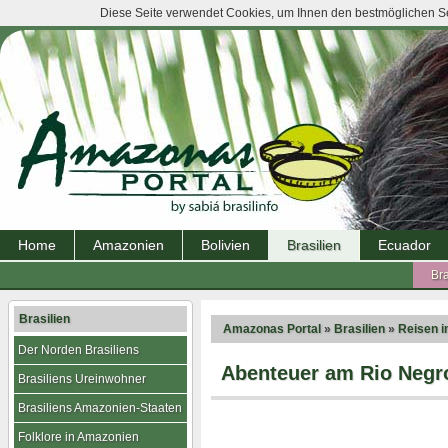
Diese Seite verwendet Cookies, um Ihnen den bestmöglichen Ser
Home
Amazonien
Bolivien
Brasilien
Ecuador
Bra
Brasilien
Amazonas Portal
»
Brasilien
»
Reisen 
Der Norden Brasiliens
Abenteuer am Rio Negr
Brasiliens Ureinwohner
Brasiliens Amazonien-Staaten
Folklore in Amazonien