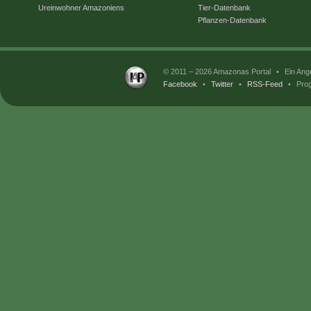
Ureinwohner Amazoniens
Tier-Datenbank
Pflanzen-Datenbank
© 2011 – 2026 Amazonas Portal
•
Ein Ang
Facebook
•
Twitter
•
RSS-Feed
•
Prog