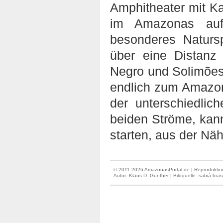
Amphitheater mit Ka
im Amazonas aufl
besonderes Naturs
über eine Distanz
Negro und Solimões 
endlich zum Amazo
der unterschiedli
beiden Ströme, kan
starten, aus der Nä
© 2011-2026 AmazonasPortal.de | Reproduktion
Autor:
Klaus D. Günther
| Bildquelle: sabiá brasi