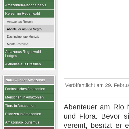
Amazonien-Nationalparks
Reisen im Regenwald
Amazonas Reisen
Abenteuer am Rio Negro
Das indigenste Munizip
Monte Roraima
Amazonas Regenwald
Lodges
Aktuelles aus Brasilien
Naturwunder Amazonas
Veröffentlicht am
29. Febru
Fantastisches Amazonien
Menschen in Amazonien
Abenteuer am Rio N
Tiere in Amazonien
Pflanzen in Amazonien
und Flora. Bevor 
Amazonas-Tourismus
vereint, besitzt er 