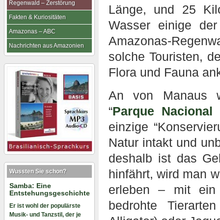
Regenwald – Zerstörung
Länge, und 25 Kil
Fakten & Kuriositäten
Wasser einige der
Amazonas – ABC
Amazonas-Regenwa
Nachrichten aus Amazonien
solche Touristen, d
Flora und Fauna an
An von Manaus we
“
Parque Nacional
einzige “Konservier
Natur intakt und unb
deshalb ist das G
hinfährt, wird man 
Wussten Sie schon?
Samba: Eine
erleben – mit ei
Entstehungsgeschichte
bedrohte Tierarte
Er ist wohl der populärste
Musik- und Tanzstil, der je