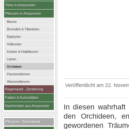
Tiere in Amazonien
Pflanzen in Amazonien
Bäume
Bromelien & Tillandsien
Epiphyten
Helikonien
Kräuter & Heilpflanzen
Lianen
Orchideen
Passionsblumen
Wasserpflanzen
Veröffentlicht am
22. Nove
Regenwald - Zerstörung
Fakten & Kuriositäten
In diesen wahrhaft 
Nachrichten aus Amazonien
den Orchideen, en
Pflanzen - Datenbank
gewordenen Träum