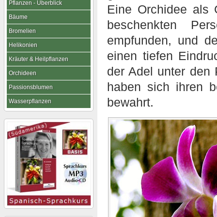
Pflanzen - Überblick
Eine Orchidee als 
Bäume
beschenkten Per
Bromelien
empfunden, und der
Helikonien
einen tiefen Eindr
Kräuter & Heilpflanzen
der Adel unter den 
Orchideen
haben sich ihren b
Passionsblumen
bewahrt.
Wasserpflanzen