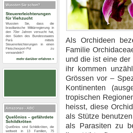
Wussten Sie schon?
Steuererleichterungen
für Viehzucht
Wussten Sie, dass die
brasilianische Militärregierung in
den 70er Jahren versucht hat,
den Süden des Bundesstaates
Als Orchideen bez
Pará mittels
Steuererleichterungen in einen
Familie Orchidacea
Fleischexport-Pol zu
verwandeln?
und die ist eine der
mehr darüber erfahren »
ihr kommen unzähl
Grössen vor – Spezi
Kontinenten (ausg
tropischen Regionen
heisst, diese Orch
Amazonas - ABC
als Stütze benutzen
Quelônios – gefährdete
Schildkröten
als Parasiten zu b
Quelônios sind Schildkröten, die
weltweit in 13 Familien, 75