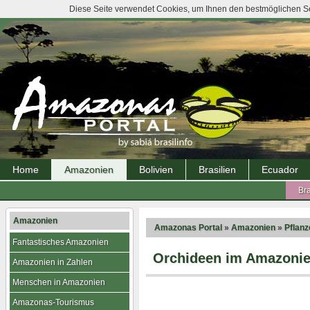
Diese Seite verwendet Cookies, um Ihnen den bestmöglichen Ser
Home
Amazonien
Bolivien
Brasilien
Ecuador
Bra
Amazonien
Amazonas Portal
»
Amazonien
»
Pflanz
Fantastisches Amazonien
Orchideen im Amazoni
Amazonien in Zahlen
Menschen in Amazonien
Amazonas-Tourismus