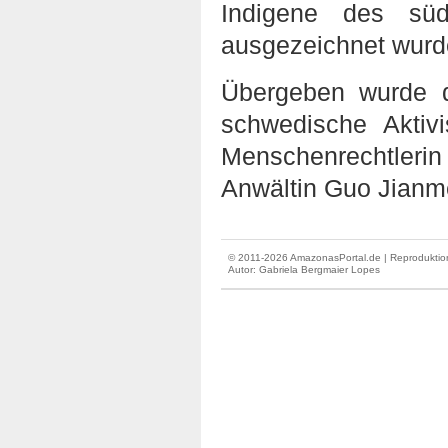
Indigene des süd
ausgezeichnet wurd
Übergeben wurde d
schwedische Aktiv
Menschenrechtleri
Anwältin Guo Jianm
© 2011-2026 AmazonasPortal.de | Reproduktion
Autor:
Gabriela Bergmaier Lopes