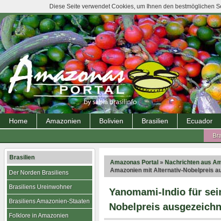
Diese Seite verwendet Cookies, um Ihnen den bestmöglichen Ser
Home
Amazonien
Bolivien
Brasilien
Ecuador
Bra
Brasilien
Amazonas Portal
»
Nachrichten aus A
Amazonien mit Alternativ-Nobelpreis a
Der Norden Brasiliens
Brasiliens Ureinwohner
Yanomami-Indio für sein
Brasiliens Amazonien-Staaten
Nobelpreis ausgezeichn
Folklore in Amazonien