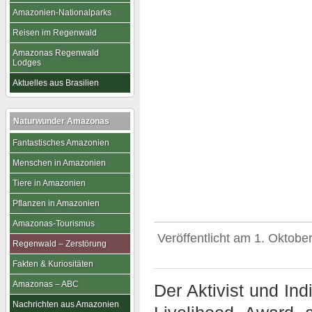
Amazonien-Nationalparks
Reisen im Regenwald
Amazonas Regenwald
Lodges
Aktuelles aus Brasilien
Naturwunder Amazonas
Fantastisches Amazonien
Menschen in Amazonien
Tiere in Amazonien
Pflanzen in Amazonien
Amazonas-Tourismus
Veröffentlicht am
1. Oktobe
Regenwald – Zerstörung
Fakten & Kuriositäten
Amazonas – ABC
Der Aktivist und In
Nachrichten aus Amazonien