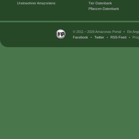
Ureinwohner Amazoniens
Tier-Datenbank
Pflanzen-Datenbank
© 2011 – 2026 Amazonas Portal
•
Ein Ang
Facebook
•
Twitter
•
RSS-Feed
•
Prog