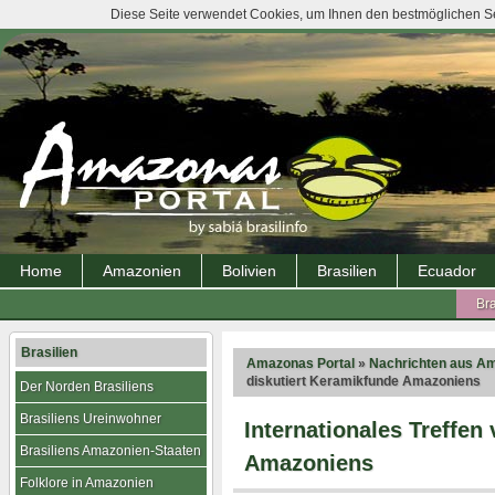
Diese Seite verwendet Cookies, um Ihnen den bestmöglichen Ser
Home
Amazonien
Bolivien
Brasilien
Ecuador
Bra
Brasilien
Amazonas Portal
»
Nachrichten aus A
diskutiert Keramikfunde Amazoniens
Der Norden Brasiliens
Brasiliens Ureinwohner
Internationales Treffen
Brasiliens Amazonien-Staaten
Amazoniens
Folklore in Amazonien