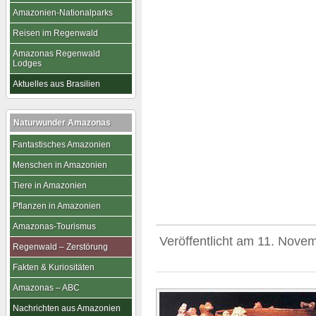
Amazonien-Nationalparks
Reisen im Regenwald
Amazonas Regenwald
Lodges
Aktuelles aus Brasilien
Naturwunder Amazonas
Fantastisches Amazonien
Menschen in Amazonien
Tiere in Amazonien
Pflanzen in Amazonien
Amazonas-Tourismus
Veröffentlicht am
11. Nove
Regenwald – Zerstörung
Fakten & Kuriositäten
Amazonas – ABC
Nachrichten aus Amazonien