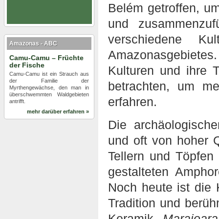
Belém getroffen, u
und zusammenzufü
verschiedene Kul
Amazonas - ABC
Amazonasgebietes.
Camu-Camu – Früchte
der Fische
Kulturen und ihre 
Camu-Camu ist ein Strauch aus
der Familie der
betrachten, um m
Myrthengewächse, den man in
überschwemmten Waldgebieten
erfahren.
antrifft.
mehr darüber erfahren »
Die archäologische
und oft von hoher Q
Tellern und Töpfen 
gestalteten Ampho
Noch heute ist die 
Tradition und berühm
Keramik
Marajoara