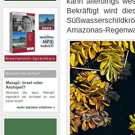
kann allerdings wes
Bekräftigt wird d
Süßwasserschildk
Amazonas-Regenwald
Wussten Sie schon?
Marajó: Insel oder
Archipel?
Wussten Sie, dass "Marajó"
eigentlich ein Archipel ist und
keine Insel?
mehr darüber erfahren »