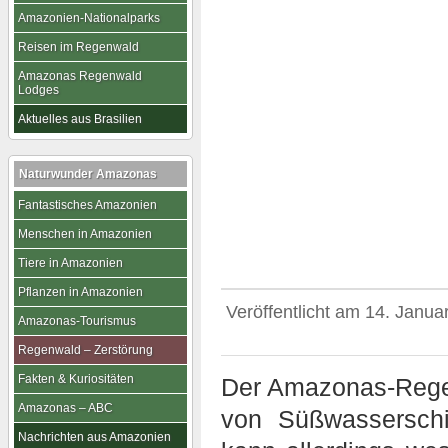
Amazonien-Nationalparks
Reisen im Regenwald
Amazonas Regenwald
Lodges
Aktuelles aus Brasilien
Naturwunder Amazonas
Fantastisches Amazonien
Menschen in Amazonien
Tiere in Amazonien
Pflanzen in Amazonien
Veröffentlicht am
14. Janua
Amazonas-Tourismus
Regenwald – Zerstörung
Fakten & Kuriositäten
Der Amazonas-Regen
Amazonas – ABC
von Süßwasserschil
Nachrichten aus Amazonien