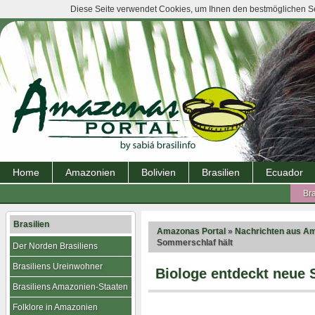
Diese Seite verwendet Cookies, um Ihnen den bestmöglichen Ser
Home
Amazonien
Bolivien
Brasilien
Ecuador
Bra
Brasilien
Amazonas Portal
»
Nachrichten aus A
Sommerschlaf hält
Der Norden Brasiliens
Brasiliens Ureinwohner
Biologe entdeckt neue 
Brasiliens Amazonien-Staaten
Folklore in Amazonien