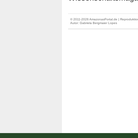
© 2011-2026 AmazonasPortal.de | Reproduktion
Autor:
Gabriela Bergmaier Lopes