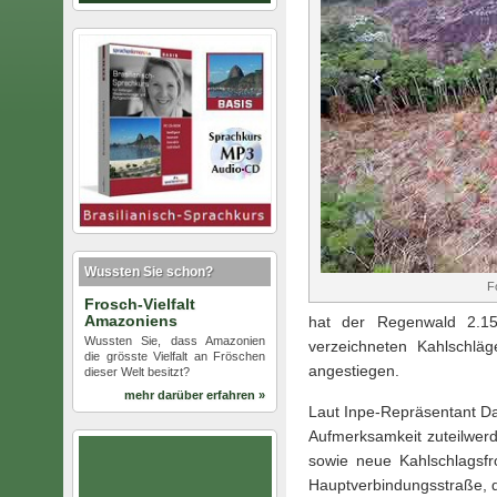
Wussten Sie schon?
F
Frosch-Vielfalt
Amazoniens
hat der Regenwald 2.15
Wussten Sie, dass Amazonien
verzeichneten Kahlschlä
die grösste Vielfalt an Fröschen
angestiegen.
dieser Welt besitzt?
mehr darüber erfahren »
Laut Inpe-Repräsentant D
Aufmerksamkeit zuteilwer
sowie neue Kahlschlagsfr
Hauptverbindungsstraße, 