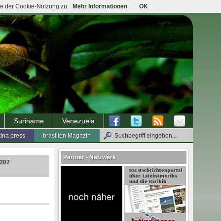
ie der Cookie-Nutzung zu.
Mehr Informationen
OK
Suriname
Venezuela
tina press
brasilien Magazin
Partner - Netzwerk
.207