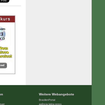
en
Weitere Webangebote
BrasilienPortal
euer
agência latina press