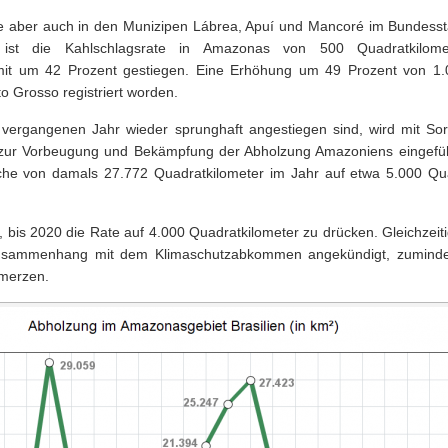
e aber auch in den Munizipen Lábrea, Apuí und Mancoré im Bundess
 ist die Kahlschlagsrate in Amazonas von 500 Quadratkilom
mit um 42 Prozent gestiegen. Eine Erhöhung um 49 Prozent von 1.
to Grosso registriert worden.
vergangenen Jahr wieder sprunghaft angestiegen sind, wird mit Sor
ur Vorbeugung und Bekämpfung der Abholzung Amazoniens eingeführ
äche von damals 27.772 Quadratkilometer im Jahr auf etwa 5.000 Qu
, bis 2020 die Rate auf 4.000 Quadratkilometer zu drücken. Gleichzeiti
ammenhang mit dem Klimaschutzabkommen angekündigt, zumindest
merzen.