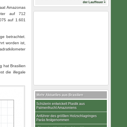
der Lauffeuer »
taat Amazonas
eter auf 712
075 auf 1.601
ge betrachtet.
t worden ist,
adratkilometer
g hat Brasilien
 die illegale
Mehr Aktuelles aus Brasilien
Schülerin entwickelt Plastik aus
Palmenfrucht Amazoniens
Anführer des größten Holzschlagringes
Parás festgenommen