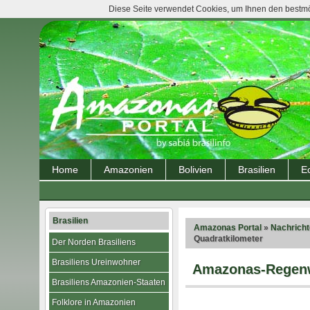
Diese Seite verwendet Cookies, um Ihnen den bestmög
Home
Amazonien
Bolivien
Brasilien
E
Brasilien
Amazonas Portal
»
Nachrich
Quadratkilometer
Der Norden Brasiliens
Brasiliens Ureinwohner
Amazonas-Regenwa
Brasiliens Amazonien-Staaten
Folklore in Amazonien