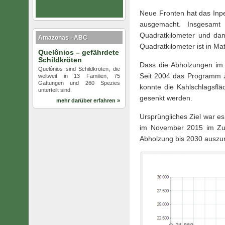
Neue Fronten hat das Inp
ausgemacht. Insgesamt
Quadratkilometer und da
Amazonas - ABC
Quadratkilometer ist in Ma
Quelônios – gefährdete
Schildkröten
Dass die Abholzungen im 
Quelônios sind Schildkröten, die
Seit 2004 das Programm z
weltweit in 13 Familien, 75
Gattungen und 260 Spezies
konnte die Kahlschlagsfl
unterteilt sind.
gesenkt werden.
mehr darüber erfahren »
Ursprüngliches Ziel war es
im November 2015 im Zus
Abholzung bis 2030 auszu