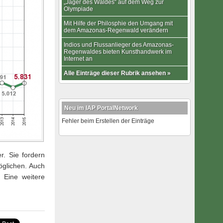
„Jäger des Waldes“ auf dem Weg zur
Olympiade
Mit Hilfe der Philosphie den Umgang mit
dem Amazonas-Regenwald verändern
Indios und Flussanlieger des Amazonas-
Regenwaldes bieten Kunsthandwerk im
Internet an
Alle Einträge dieser Rubrik ansehen »
Neu im IAP PortalNetwork
Fehler beim Erstellen der Einträge
r. Sie fordern
öglichen. Auch
 Eine weitere