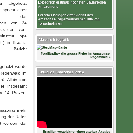
Expedition erstmals höchsten Baumriesen
ter abgeholzt
Amazoniens
tspricht einer
Forscher belegen Artenvielfalt des
ung der
Amazonas-Regenwaldes mit Hilfe von
ächen von 24
Tonaufnahmen
 aus dem vom
institut Inpe
Aktuelle Infografik
.) in Brasília
n Bericht
Fordlândia – die grosse Pleite im Amazonas-
Regenwald »
geholzt wurde
Aktuelles Amazonas-Video
Regenwald im
á. Allein dort
der insgesamt
um 14 Prozent
 Amazonas mehr
hung der Raten
t worden, der
Brasilien verzeichnet einen starken Anstieg