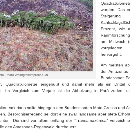
Quadratkilome
worden. Das en
Steiger
Kahlschlagsfl
Prozent, wie
Raumforschungs
am Mittwoch (5
vorgelegte
hervorgeht.
Am meisten ab
der Amazonas-
oto: Pedro Wellington/Imprensa-MG
Bundesstaat Par
3 Quadratkilometer eingebüßt und damit mehr als ein Drittel 
ge. Im Vergleich zum Vorjahr ist die Abholzung in Pará zudem 
alton Valeriano sollte hingegen den Bundesstaaten Mato Grosso und
den. Besorgniserregend sei dort eine zwar langsame aber stete Erhö
onten. Die sind vor allem entlang der ”Transamazônica” verzeichne
die den Amazonas-Regenwald durchquert.