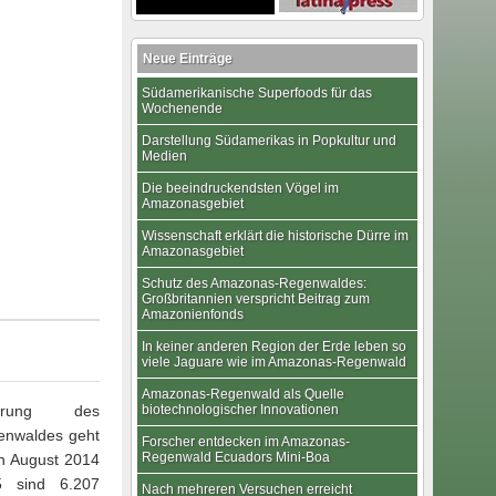
Neue Einträge
Südamerikanische Superfoods für das
Wochenende
Darstellung Südamerikas in Popkultur und
Medien
Die beeindruckendsten Vögel im
Amazonasgebiet
Wissenschaft erklärt die historische Dürre im
Amazonasgebiet
Schutz des Amazonas-Regenwaldes:
Großbritannien verspricht Beitrag zum
Amazonienfonds
In keiner anderen Region der Erde leben so
viele Jaguare wie im Amazonas-Regenwald
Amazonas-Regenwald als Quelle
örung des
biotechnologischer Innovationen
nwaldes geht
Forscher entdecken im Amazonas-
Regenwald Ecuadors Mini-Boa
en August 2014
5 sind 6.207
Nach mehreren Versuchen erreicht