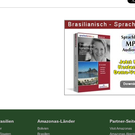
asilien
Amazonas-Länder
Partner-Seit
er
Bolivien
Visit Amazonas
Staaten
Brasilien
Amazonas Abent