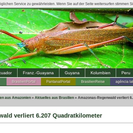
lichen Service zu gewährleisten. Wenn Sie auf der Seite weitersurfen stimmen S
cuador
Franz.-Guayana
Guyana
Kolumbien
Peru
BrasilienPortal
PantanalPortal
BrasilienReise
agência la
ten aus Amazonien
»
Aktuelles aus Brasilien
» Amazonas-Regenwald verliert 6
ld verliert 6.207 Quadratkilometer