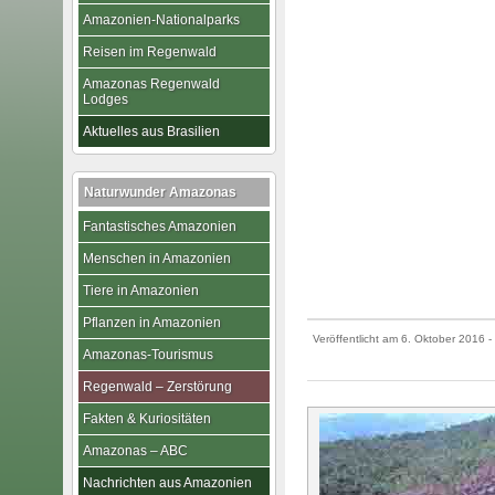
Amazonien-Nationalparks
Reisen im Regenwald
Amazonas Regenwald
Lodges
Aktuelles aus Brasilien
Naturwunder Amazonas
Fantastisches Amazonien
Menschen in Amazonien
Tiere in Amazonien
Pflanzen in Amazonien
Veröffentlicht am
6. Oktober 2016
-
Amazonas-Tourismus
Regenwald – Zerstörung
Fakten & Kuriositäten
Amazonas – ABC
Nachrichten aus Amazonien