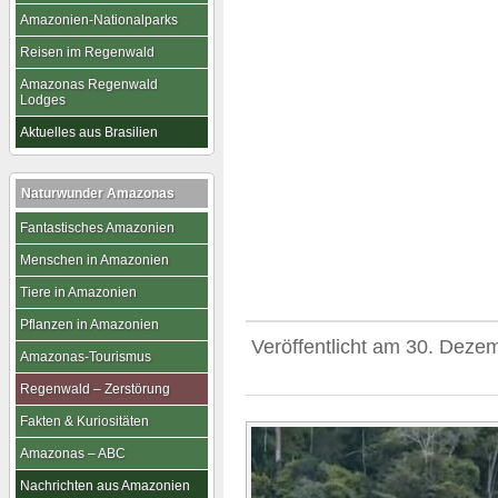
Amazonien-Nationalparks
Reisen im Regenwald
Amazonas Regenwald
Lodges
Aktuelles aus Brasilien
Naturwunder Amazonas
Fantastisches Amazonien
Menschen in Amazonien
Tiere in Amazonien
Pflanzen in Amazonien
Veröffentlicht am
30. Deze
Amazonas-Tourismus
Regenwald – Zerstörung
Fakten & Kuriositäten
Amazonas – ABC
Nachrichten aus Amazonien