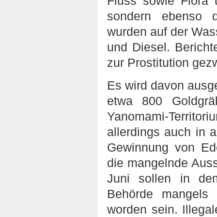
Fluss sowie Flora 
sondern ebenso di
wurden auf der Was
und Diesel. Berich
zur Prostitution ge
Es wird davon ausge
etwa 800 Goldgrä
Yanomami-Territori
allerdings auch in 
Gewinnung von Edel
die mangelnde Auss
Juni sollen in d
Behörde mangels F
worden sein. Illeg