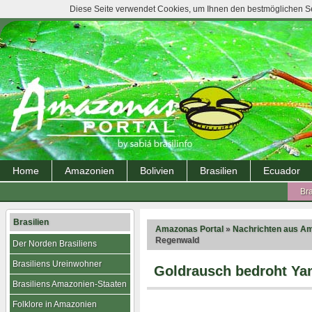
Diese Seite verwendet Cookies, um Ihnen den bestmöglichen Ser
Home
Amazonien
Bolivien
Brasilien
Ecuador
Bra
Brasilien
Amazonas Portal
»
Nachrichten aus A
Regenwald
Der Norden Brasiliens
Brasiliens Ureinwohner
Goldrausch bedroht Y
Brasiliens Amazonien-Staaten
Folklore in Amazonien