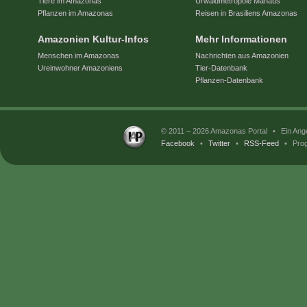
Tiere im Amazonas
Urwaldmetropole Manaus
Pflanzen im Amazonas
Reisen in Brasiliens Amazonas
Amazonien Kultur-Infos
Mehr Informationen
Menschen im Amazonas
Nachrichten aus Amazonien
Ureinwohner Amazoniens
Tier-Datenbank
Pflanzen-Datenbank
© 2011 – 2026 Amazonas Portal
•
Ein Ang
Facebook
•
Twitter
•
RSS-Feed
•
Prog