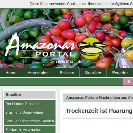
Diese Seite verwendet Cookies, um Ihnen den bestmöglichen Ser
Home
Amazonien
Bolivien
Brasilien
Ecuador
Bra
Brasilien
Amazonas Portal
»
Nachrichten aus A
Der Norden Brasiliens
Trockenzeit ist Paarung
Brasiliens Ureinwohner
Brasiliens Amazonien-Staaten
Folklore in Amazonien