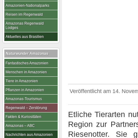
Amazonien-Nationalparks
Reisen im Regenwald
Amazonas Regenwald
Lodges
Aktuelles aus Brasilien
Naturwunder Amazonas
Fantastisches Amazonien
Menschen in Amazonien
Tiere in Amazonien
Pflanzen in Amazonien
Veröffentlicht am
14. Nove
Amazonas-Tourismus
Regenwald – Zerstörung
Etliche Tierarten n
Fakten & Kuriositäten
Region zur Partner
Amazonas – ABC
Riesenotter. Sie 
Nachrichten aus Amazonien