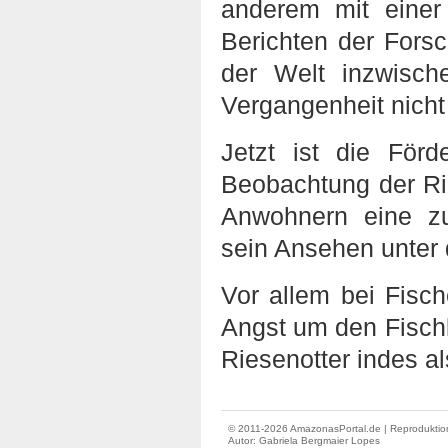
anderem mit einer
Berichten der Fors
der Welt inzwisch
Vergangenheit nich
Jetzt ist die För
Beobachtung der Ri
Anwohnern eine zu
sein Ansehen unter 
Vor allem bei Fisch
Angst um den Fischb
Riesenotter indes al
© 2011-2026 AmazonasPortal.de | Reproduktion
Autor:
Gabriela Bergmaier Lopes