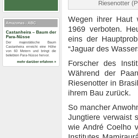
Riesenotter (Pt
Wegen ihrer Haut 
Amazonas - ABC
1969 verboten. Heu
Castanheira – Baum der
Para-Nüsse
eins der Hauptpro
Der majestätische Baum
“Jaguar des Wasser
Castanheira erreicht eine Höhe
von 60 Metern und bringt die
beliebten Para-Nüsse hervor.
Forscher des Insti
mehr darüber erfahren »
Während der Paaru
Riesenotter in Brasi
ihrem Bau zurück.
So mancher Anwohne
Jungtiere verwaist 
wie André Coelho 
Institutes Mamiraurá