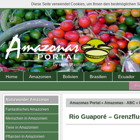
Diese Seite verwendet Cookies, um Ihnen den bestmöglichen Ser
Home
Amazonien
Bolivien
Brasilien
Ecuador
Bra
Naturwunder Amazonas
Amazonas Portal
»
Amazonas - ABC
» 
Fantastisches Amazonien
Rio Guaporé – Grenzfl
Menschen in Amazonien
Tiere in Amazonien
Pflanzen in Amazonien