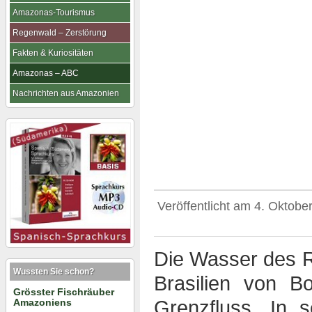
Amazonas-Tourismus
Regenwald – Zerstörung
Fakten & Kuriositäten
Amazonas – ABC
Nachrichten aus Amazonien
Veröffentlicht am
4. Oktobe
Die Wasser des 
Wussten Sie schon?
Brasilien von Bo
Grösster Fischräuber
Amazoniens
Grenzfluss. In s