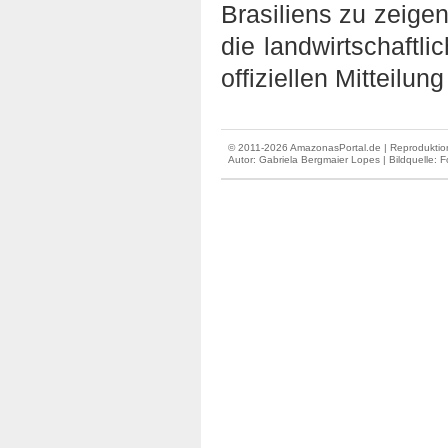
Brasiliens zu zeige
die landwirtschaftli
offiziellen Mitteilung
© 2011-2026 AmazonasPortal.de | Reproduktion
Autor:
Gabriela Bergmaier Lopes
| Bildquelle: F