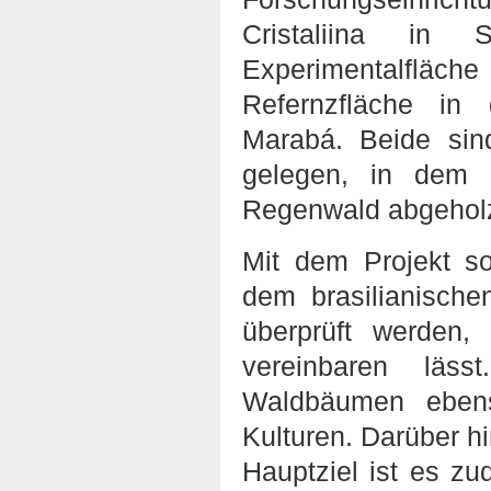
Cristaliina in
Experimentalfläc
Refernzfläche in 
Marabá. Beide si
gelegen, in dem 
Regenwald abgeholz
Mit dem Projekt so
dem brasilianisch
überprüft werden,
vereinbaren läs
Waldbäumen ebens
Kulturen. Darüber hi
Hauptziel ist es z