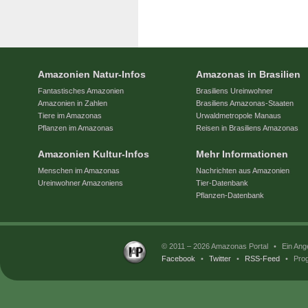
Amazonien Natur-Infos
Amazonas in Brasilien
Fantastisches Amazonien
Brasiliens Ureinwohner
Amazonien in Zahlen
Brasiliens Amazonas-Staaten
Tiere im Amazonas
Urwaldmetropole Manaus
Pflanzen im Amazonas
Reisen in Brasiliens Amazonas
Amazonien Kultur-Infos
Mehr Informationen
Menschen im Amazonas
Nachrichten aus Amazonien
Ureinwohner Amazoniens
Tier-Datenbank
Pflanzen-Datenbank
© 2011 – 2026 Amazonas Portal
•
Ein Ang
Facebook
•
Twitter
•
RSS-Feed
•
Prog