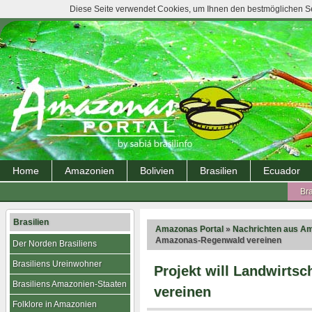
Diese Seite verwendet Cookies, um Ihnen den bestmöglichen Ser
Home
Amazonien
Bolivien
Brasilien
Ecuador
Bra
Brasilien
Amazonas Portal
»
Nachrichten aus A
Amazonas-Regenwald vereinen
Der Norden Brasiliens
Brasiliens Ureinwohner
Projekt will Landwirts
Brasiliens Amazonien-Staaten
vereinen
Folklore in Amazonien