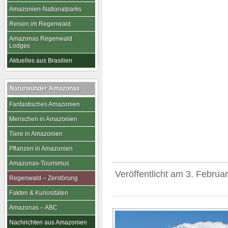
Amazonien-Nationalparks
Reisen im Regenwald
Amazonas Regenwald
Lodges
Aktuelles aus Brasilien
Naturwunder Amazonas
Fantastisches Amazonien
Menschen in Amazonien
Tiere in Amazonien
Pflanzen in Amazonien
Amazonas-Tourismus
Veröffentlicht am
3. Februa
Regenwald – Zerstörung
Fakten & Kuriositäten
Amazonas – ABC
Nachrichten aus Amazonien