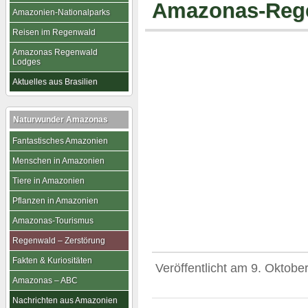
Amazonas-Reg
Amazonien-Nationalparks
Reisen im Regenwald
Amazonas Regenwald
Lodges
Aktuelles aus Brasilien
Naturwunder Amazonas
Fantastisches Amazonien
Menschen in Amazonien
Tiere in Amazonien
Pflanzen in Amazonien
Amazonas-Tourismus
Regenwald – Zerstörung
Fakten & Kuriositäten
Veröffentlicht am
9. Oktobe
Amazonas – ABC
Nachrichten aus Amazonien