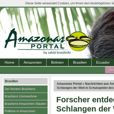
Diese Seite verwendet Cookies, um Ihnen den bestmöglichen Ser
Home
Amazonien
Bolivien
Brasilien
Ecuador
Bra
Brasilien
Amazonas Portal
»
Nachrichten aus A
Schlangen der Welt in Schutzgebiet 
Der Norden Brasiliens
Brasiliens Ureinwohner
Forscher entde
Brasiliens Amazonien-Staaten
Schlangen der 
Folklore in Amazonien