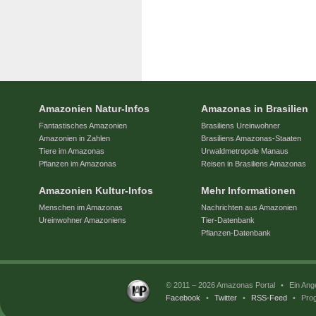
Amazonien Natur-Infos
Amazonas in Brasilien
Fantastisches Amazonien
Brasiliens Ureinwohner
Amazonien in Zahlen
Brasiliens Amazonas-Staaten
Tiere im Amazonas
Urwaldmetropole Manaus
Pflanzen im Amazonas
Reisen in Brasiliens Amazonas
Amazonien Kultur-Infos
Mehr Informationen
Menschen im Amazonas
Nachrichten aus Amazonien
Ureinwohner Amazoniens
Tier-Datenbank
Pflanzen-Datenbank
© 2011 – 2026 Amazonas Portal
•
Ein Ang
Facebook
•
Twitter
•
RSS-Feed
•
Prog