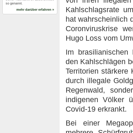
von ihren illegale
so genannt.
Kahlschlagsrate u
mehr darüber erfahren »
hat wahrscheinlich 
Coronviruskrise we
Hugo Loss vom Umw
Im brasilianischen
den Kahlschlägen be
Territorien stärkere
durch illegale Gold
Regenwald, sonde
indigenen Völker ü
Covid-19 erkrankt.
Bei einer Megaope
mehrere Schürfgru