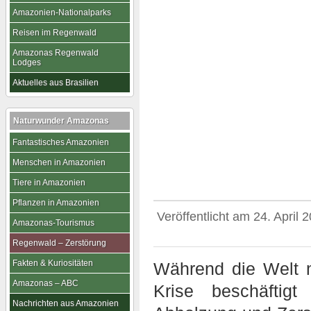
Amazonien-Nationalparks
Reisen im Regenwald
Amazonas Regenwald
Lodges
Aktuelles aus Brasilien
Naturwunder Amazonas
Fantastisches Amazonien
Menschen in Amazonien
Tiere in Amazonien
Pflanzen in Amazonien
Veröffentlicht am
24. April 
Amazonas-Tourismus
Regenwald – Zerstörung
Fakten & Kuriositäten
Während die Welt m
Amazonas – ABC
Krise beschäftig
Nachrichten aus Amazonien