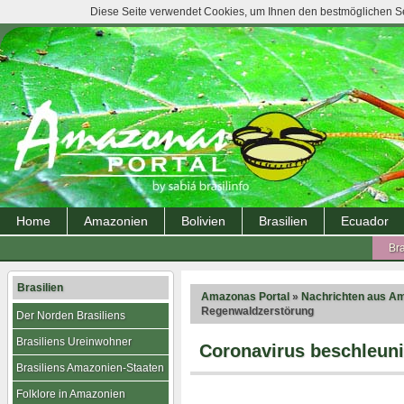
Diese Seite verwendet Cookies, um Ihnen den bestmöglichen Ser
Home
Amazonien
Bolivien
Brasilien
Ecuador
Bra
Brasilien
Amazonas Portal
»
Nachrichten aus A
Regenwaldzerstörung
Der Norden Brasiliens
Brasiliens Ureinwohner
Coronavirus beschleun
Brasiliens Amazonien-Staaten
Folklore in Amazonien