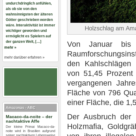
undurchdringlich anfühlen,
als ob sie von den
wahnsinnigsten der älteren
Götter geschrieben worden
wäre. Interaktivität ist immer
Holzschlag am Am
wichtiger geworden und
ermöglicht es Spielern auf
der ganzen Welt, […]
Von Januar bis 
mehr »
Raumforschungsinst
mehr darüber erfahren »
den Kahlschlägen
von 51,45 Prozent
vergangenen Jahres
Fläche von 796 Qua
einer Fläche, die 1,
Amazonas - ABC
Der Ausbruch der C
Macaco-da-noite – der
nachtaktive Affe
Holzmafia, Goldgrä
Der kleine Primat Macaco-da-
noite wird in Brasilien aufgrund
seiner nachtaktiven Lebensweise