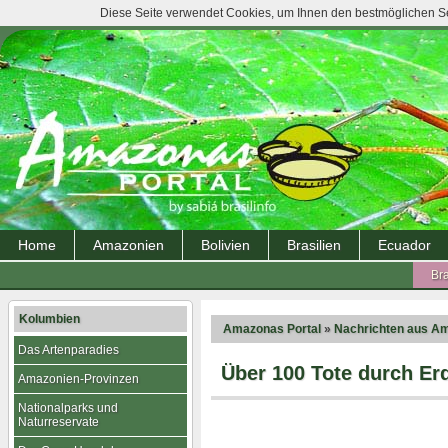
Diese Seite verwendet Cookies, um Ihnen den bestmöglichen Ser
Home
Amazonien
Bolivien
Brasilien
Ecuador
Bra
Kolumbien
Amazonas Portal
»
Nachrichten aus A
Das Artenparadies
Über 100 Tote durch Er
Amazonien-Provinzen
Nationalparks und
Naturreservate