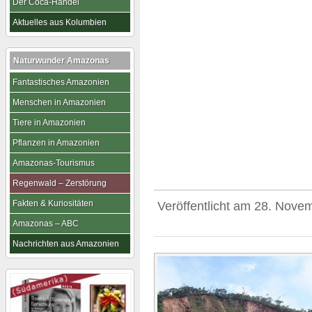
Der Coca-Handel
Aktuelles aus Kolumbien
Naturwunder Amazonas
Fantastisches Amazonien
Menschen in Amazonien
Tiere in Amazonien
Pflanzen in Amazonien
Amazonas-Tourismus
Regenwald – Zerstörung
Fakten & Kuriositäten
Veröffentlicht am
28. Nove
Amazonas – ABC
Nachrichten aus Amazonien