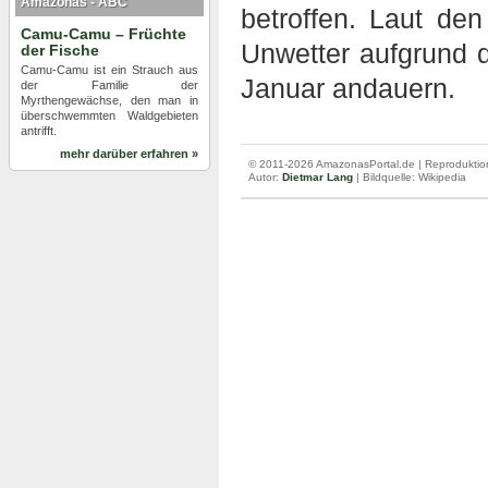
Amazonas - ABC
betroffen. Laut de
Camu-Camu – Früchte
Unwetter aufgrund 
der Fische
Camu-Camu ist ein Strauch aus
Januar andauern.
der Familie der
Myrthengewächse, den man in
überschwemmten Waldgebieten
antrifft.
mehr darüber erfahren »
© 2011-2026 AmazonasPortal.de | Reproduktion
Autor:
Dietmar Lang
| Bildquelle: Wikipedia