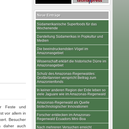
Neue Einträge
Südamerikanische Superfoods für das
Wochenende
Darstellung Südamerikas in Popkultur und
Medien
Die beeindruckendsten Vögel im
Amazonasgebiet
Wissenschaft erklärt die historische Dürre im
Amazonasgebiet
Schutz des Amazonas-Regenwaldes:
Großbritannien verspricht Beitrag zum
Amazonienfonds
In keiner anderen Region der Erde leben so
viele Jaguare wie im Amazonas-Regenwald
Amazonas-Regenwald als Quelle
er Feste und
biotechnologischer Innovationen
st vor allem in
Forscher entdecken im Amazonas-
Regenwald Ecuadors Mini-Boa
kert. Besucher
es daher auch
Nach mehreren Versuchen erreicht