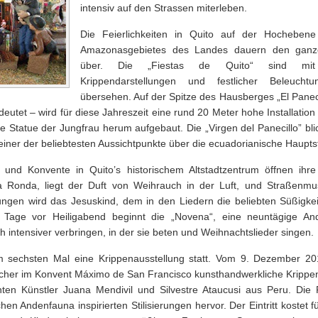
intensiv auf den Strassen miterleben.
Die Feierlichkeiten in Quito auf der Hochebene
Amazonasgebietes des Landes dauern den gan
über. Die „Fiestas de Quito“ sind mit 
Krippendarstellungen und festlicher Beleucht
übersehen. Auf der Spitze des Hausberges „El Paneci
utet – wird für diese Jahreszeit eine rund 20 Meter hohe Installation
e Statue der Jungfrau herum aufgebaut. Die „Virgen del Panecillo” blic
einer der beliebtesten Aussichtpunkte über die ecuadorianische Haupts
und Konvente in Quito’s historischem Altstadtzentrum öffnen ihre
a Ronda, liegt der Duft von Weihrauch in der Luft, und Straßenmu
ngen wird das Jesuskind, dem in den Liedern die beliebten Süßigkeite
Tage vor Heiligabend beginnt die „Novena“, eine neuntägige And
 intensiver verbringen, in der sie beten und Weihnachtslieder singen.
m sechsten Mal eine Krippenausstellung statt. Vom 9. Dezember 20
cher im Konvent Máximo de San Francisco kunsthandwerkliche Krippe
nten Künstler Juana Mendivil und Silvestre Ataucusi aus Peru. Die 
hen Andenfauna inspirierten Stilisierungen hervor. Der Eintritt kostet