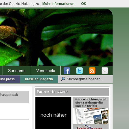
ie der Cookie-Nutzung zu.
Mehr Informationen
OK
Suriname
Venezuela
tina press
brasilien Magazin
Partner - Netzwerk
rhauptstadt