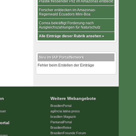
Plastik fressender Pilz im Amazonas entdeckt
Forscher entdecken im Amazonas-
Regenwald Ecuadors Mini-Boa
Correa bekräftigt Forderung nach
Ausgleichszahlungen für Naturschutz
Alle Einträge dieser Rubrik ansehen »
Neu im IAP PortalNetwork
Fehler beim Erstellen der Einträge
en
Weitere Webangebote
BrasilienPortal
euer
agência latina press
brasilien Magazin
ortal
PantanalPortal
BrasilienReise
BrasilienFreunde Forum
ungen