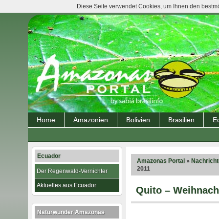
Diese Seite verwendet Cookies, um Ihnen den bestmög
Home
Amazonien
Bolivien
Brasilien
E
Ecuador
Amazonas Portal
»
Nachrich
2011
Der Regenwald-Vernichter
Aktuelles aus Ecuador
Quito – Weihnacht
Naturwunder Amazonas