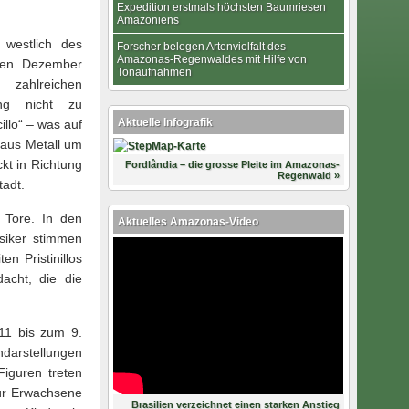
Expedition erstmals höchsten Baumriesen
Amazoniens
 westlich des
Forscher belegen Artenvielfalt des
Amazonas-Regenwaldes mit Hilfe von
zen Dezember
Tonaufnahmen
zahlreichen
ung nicht zu
Aktuelle Infografik
llo“ – was auf
 aus Metall um
kt in Richtung
Fordlândia – die grosse Pleite im Amazonas-
Regenwald »
tadt.
 Tore. In den
Aktuelles Amazonas-Video
siker stimmen
n Pristinillos
acht, die die
11 bis zum 9.
ndarstellungen
Figuren treten
 für Erwachsene
Brasilien verzeichnet einen starken Anstieg