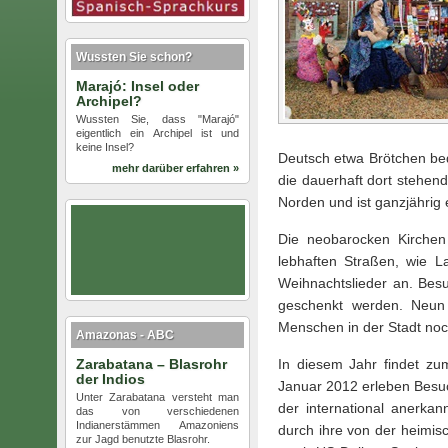
Wussten Sie schon?
Marajó: Insel oder
Archipel?
Wussten Sie, dass "Marajó"
eigentlich ein Archipel ist und
keine Insel?
Deutsch etwa Brötchen bede
mehr darüber erfahren »
die dauerhaft dort stehend
Norden und ist ganzjährig 
Die neobarocken Kirchen 
lebhaften Straßen, wie L
Weihnachtslieder an. Besu
geschenkt werden. Neun 
Menschen in der Stadt noch
Amazonas - ABC
Zarabatana – Blasrohr
In diesem Jahr findet zu
der Indios
Januar 2012 erleben Besu
Unter Zarabatana versteht man
der international anerkan
das von verschiedenen
Indianerstämmen Amazoniens
durch ihre von der heimisc
zur Jagd benutzte Blasrohr.