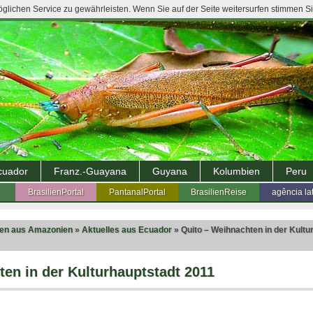
lichen Service zu gewährleisten. Wenn Sie auf der Seite weitersurfen stimmen S
cuador
Franz.-Guayana
Guyana
Kolumbien
Peru
BrasilienPortal
PantanalPortal
BrasilienReise
agência la
ten aus Amazonien
»
Aktuelles aus Ecuador
» Quito – Weihnachten in der Kultu
en in der Kulturhauptstadt 2011