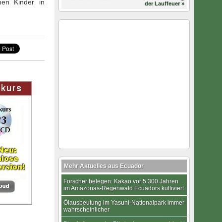
en Kinder in
der Lauffeuer »
Mehr Aktuelles aus Ecuador
Forscher belegen: Kakao vor 5.300 Jahren
im Amazonas-Regenwald Ecuadors kultiviert
Ölausbeutung im Yasuni-Nationalpark immer
wahrscheinlicher