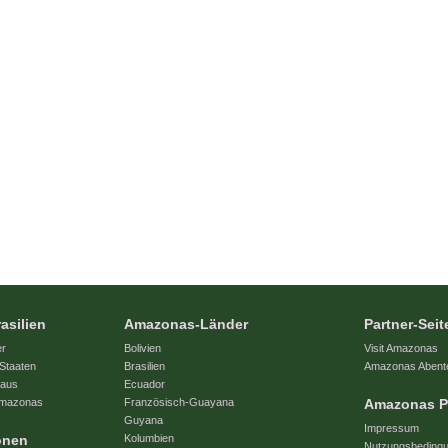
asilien
Amazonas-Länder
Partner-Seit
er
Bolivien
Visit Amazonas
Staaten
Brasilien
Amazonas Abent
naus
Ecuador
 Amazonas
Französisch-Guayana
Amazonas P
Guyana
Impressum
onen
Kolumbien
Nutzungsbeding