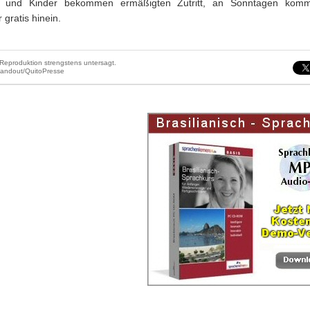
en und Kinder bekommen ermäßigten Zutritt, an Sonntagen komm
 gratis hinein.
Reproduktion strengstens untersagt.
 Handout/QuitoPresse