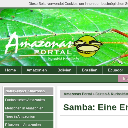
Diese Seite verwendet Cookies, um Ihnen den bestmöglichen Ser
Home
Amazonien
Bolivien
Brasilien
Ecuador
Bra
Naturwunder Amazonas
Amazonas Portal
»
Fakten & Kuriosität
Fantastisches Amazonien
Samba: Eine E
Menschen in Amazonien
Tiere in Amazonien
Pflanzen in Amazonien