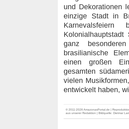
und Dekorationen le
einzige Stadt in B
Karnevalsfeiern
Kolonialhauptstadt
ganz besonderen 
brasilianische El
einen großen Ein
gesamten südamerik
vielen Musikforme
entwickelt haben, w
© 2011-2026 AmazonasPortal.de | Reproduktion
aus unserer Redaktion
| Bildquelle: Dietmar La