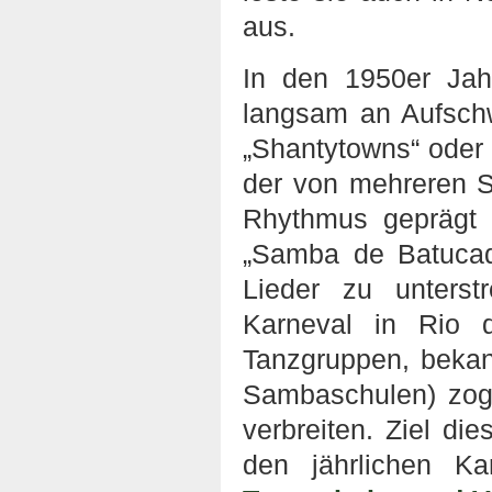
aus.
In den 1950er Ja
langsam an Aufsch
„Shantytowns“ oder 
der von mehreren S
Rhythmus geprägt 
„Samba de Batucad
Lieder zu unters
Karneval in Rio d
Tanzgruppen, bekan
Sambaschulen) zog
verbreiten. Ziel di
den jährlichen Ka