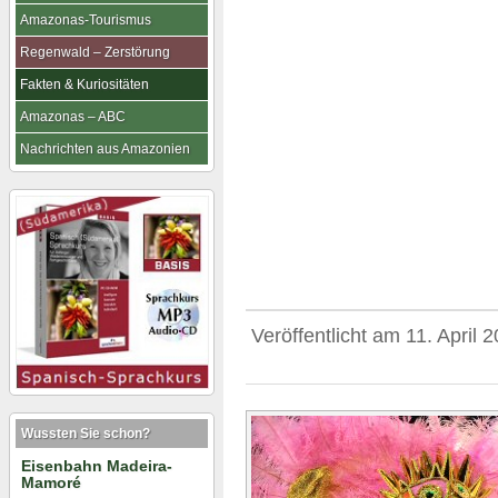
Amazonas-Tourismus
Regenwald – Zerstörung
Fakten & Kuriositäten
Amazonas – ABC
Nachrichten aus Amazonien
Veröffentlicht am
11. April 
Wussten Sie schon?
Eisenbahn Madeira-
Mamoré