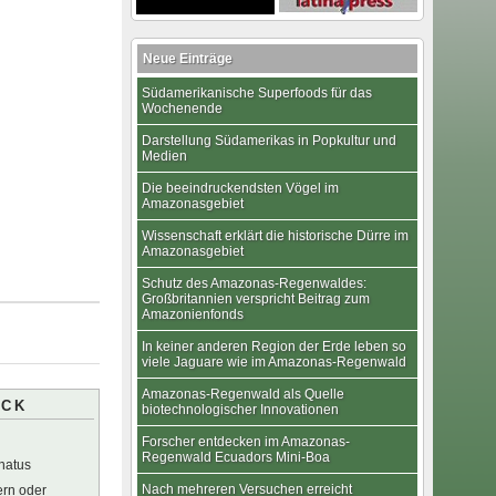
Neue Einträge
Südamerikanische Superfoods für das
Wochenende
Darstellung Südamerikas in Popkultur und
Medien
Die beeindruckendsten Vögel im
Amazonasgebiet
Wissenschaft erklärt die historische Dürre im
Amazonasgebiet
Schutz des Amazonas-Regenwaldes:
Großbritannien verspricht Beitrag zum
Amazonienfonds
In keiner anderen Region der Erde leben so
viele Jaguare wie im Amazonas-Regenwald
Amazonas-Regenwald als Quelle
ICK
biotechnologischer Innovationen
Forscher entdecken im Amazonas-
Regenwald Ecuadors Mini-Boa
natus
Nach mehreren Versuchen erreicht
ern oder