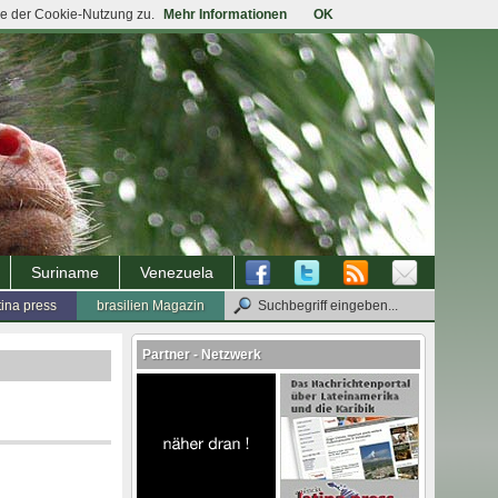
ie der Cookie-Nutzung zu.
Mehr Informationen
OK
Suriname
Venezuela
tina press
brasilien Magazin
Partner - Netzwerk