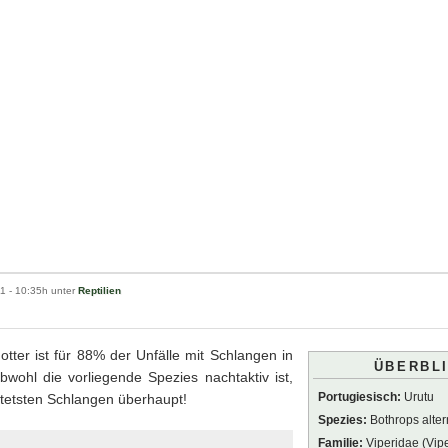
11
- 10:35h unter
Reptilien
tter ist für 88% der Unfälle mit Schlangen in
ÜBERBL
Obwohl die vorliegende Spezies nachtaktiv ist,
Portugiesisch:
Urutu
chtetsten Schlangen überhaupt!
Spezies:
Bothrops alter
Familie:
Viperidae (Vip