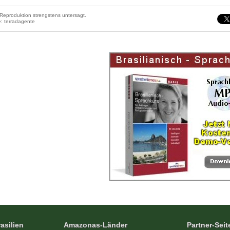
Reproduktion strengstens untersagt.
le: terradagente
asilien
Amazonas-Länder
Partner-Seit