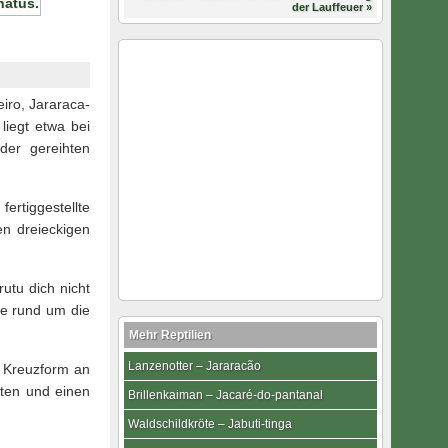
der Lauffeuer »
iro, Jararaca-
liegt etwa bei
der gereihten
ertiggestellte
en dreieckigen
utu dich nicht
be rund um die
Mehr Reptilien
Lanzenotter – Jararacão
n Kreuzform an
hten und einen
Brillenkaiman – Jacaré-do-pantanal
Waldschildkröte – Jabuti-tinga