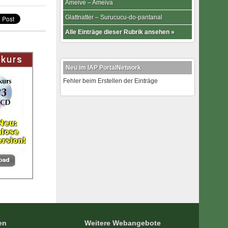
Ameive – Ameiva
Glattnatter – Surucucu-do-pantanal
Alle Einträge dieser Rubrik ansehen »
Neu im IAP PortalNetwork
Fehler beim Erstellen der Einträge
en
Weitere Webangebote