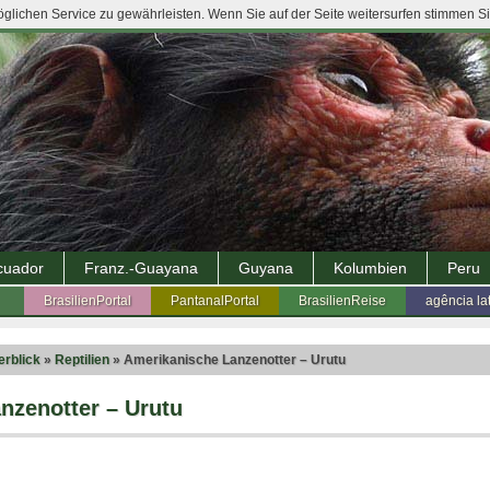
lichen Service zu gewährleisten. Wenn Sie auf der Seite weitersurfen stimmen S
cuador
Franz.-Guayana
Guyana
Kolumbien
Peru
BrasilienPortal
PantanalPortal
BrasilienReise
agência la
erblick
»
Reptilien
» Amerikanische Lanzenotter – Urutu
nzenotter – Urutu