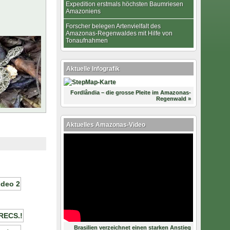
Expedition erstmals höchsten Baumriesen
Amazoniens
Forscher belegen Artenvielfalt des
Amazonas-Regenwaldes mit Hilfe von
Tonaufnahmen
Aktuelle Infografik
Fordlândia – die grosse Pleite im Amazonas-
Regenwald »
Aktuelles Amazonas-Video
Brasilien verzeichnet einen starken Anstieg