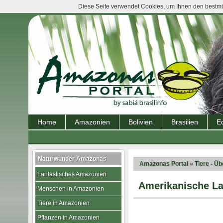
Diese Seite verwendet Cookies, um Ihnen den bestmög
Home
Amazonien
Bolivien
Brasilien
E
Naturwunder Amazonas
Amazonas Portal
»
Tiere - Üb
Fantastisches Amazonien
Amerikanische La
Menschen in Amazonien
Tiere in Amazonien
Pflanzen in Amazonien