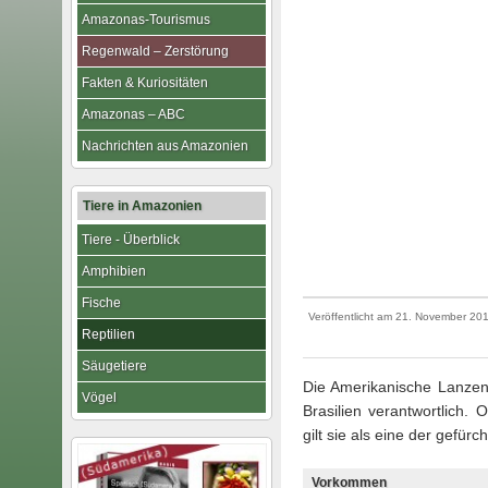
Amazonas-Tourismus
Regenwald – Zerstörung
Fakten & Kuriositäten
Amazonas – ABC
Nachrichten aus Amazonien
Tiere in Amazonien
Tiere - Überblick
Amphibien
Fische
Veröffentlicht am
21. November 20
Reptilien
Säugetiere
Die Amerikanische Lanzeno
Vögel
Brasilien verantwortlich. 
gilt sie als eine der gefür
Vorkommen