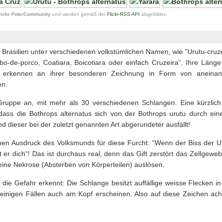
lickr Foto-Community
und werden gemäß der
Flickr-RSS API
abgebildet.
 Brasilien unter verschiedenen volkstümlichen Namen, wie “Urutu-cruze
bo-de-porco, Coatiara, Boicotiara oder einfach Cruzeira“. Ihre Länge 
u erkennen an ihrer besonderen Zeichnung in Form von aneinan
en.
ruppe an, mit mehr als 30 verschiedenen Schlangen. Eine kürzlich f
dass die Bothrops alternatus sich von der Bothrops urutu durch ein
d dieser bei der zuletzt genannten Art abgerundeter ausfällt!
einen Ausdruck des Volksmunds für diese Furcht: “Wenn der Biss der Ur
 er dich“! Das ist durchaus real, denn das Gift zerstört das Zellgewe
eine Nekrose (Absterben von Körperteilen) auslösen.
 die Gefahr erkennt: Die Schlange besitzt auffällige weisse Flecken i
 einigen Fällen auch am Kopf erscheinen. Also auf diese Zeichen ac