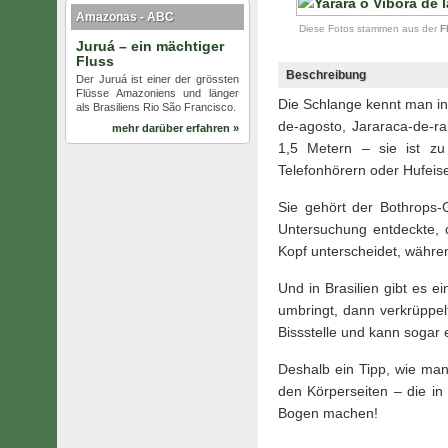
Amazonas - ABC
Diese Fotos stammen aus der
F
Juruá – ein mächtiger
Fluss
Beschreibung
Der Juruá ist einer der grössten
Flüsse Amazoniens und länger
Die Schlange kennt man in
als Brasiliens Rio São Francisco.
de-agosto, Jararaca-de-ra
mehr darüber erfahren »
1,5 Metern – sie ist z
Telefonhörern oder Hufeis
Sie gehört der Bothrops-G
Untersuchung entdeckte, 
Kopf unterscheidet, währen
Und in Brasilien gibt es 
umbringt, dann verkrüppelt
Bissstelle und kann sogar 
Deshalb ein Tipp, wie man
den Körperseiten – die in
Bogen machen!