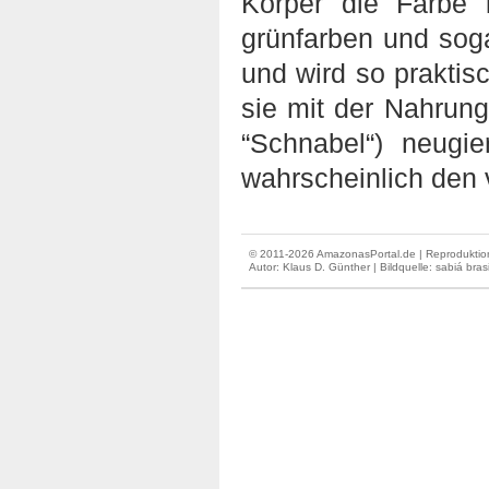
Körper die Farbe 
grünfarben und soga
und wird so praktisc
sie mit der Nahrung
“Schnabel“) neugi
wahrscheinlich den 
© 2011-2026 AmazonasPortal.de | Reproduktion
Autor:
Klaus D. Günther
| Bildquelle: sabiá brasi