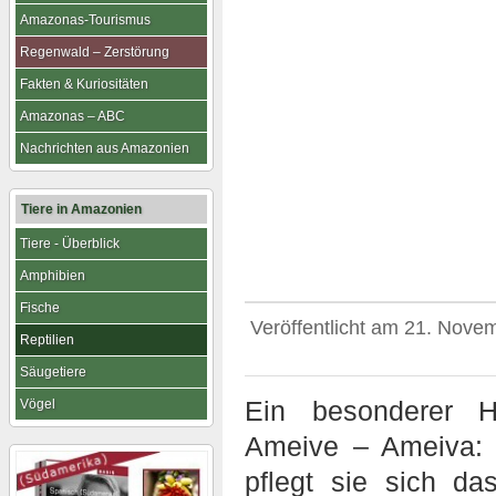
Amazonas-Tourismus
Regenwald – Zerstörung
Fakten & Kuriositäten
Amazonas – ABC
Nachrichten aus Amazonien
Tiere in Amazonien
Tiere - Überblick
Amphibien
Fische
Veröffentlicht am
21. Nove
Reptilien
Säugetiere
Ein besonderer H
Vögel
Ameive – Ameiva: 
pflegt sie sich da