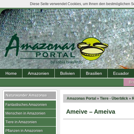
Diese Seite verwendet Cookies, um Ihnen den bestmöglichen Ser
Home
Amazonien
Bolivien
Brasilien
Ecuador
Bra
Naturwunder Amazonas
Amazonas Portal
»
Tiere - Überblick
»
R
Fantastisches Amazonien
Ameive – Ameiva
Menschen in Amazonien
Tiere in Amazonien
Pflanzen in Amazonien