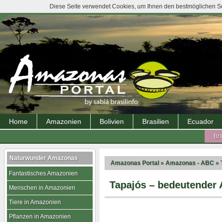
Diese Seite verwendet Cookies, um Ihnen den bestmöglichen Ser
Home
Amazonien
Bolivien
Brasilien
Ecuador
Bra
Naturwunder Amazonas
Amazonas Portal
»
Amazonas - ABC
» 
Fantastisches Amazonien
Tapajós – bedeutender
Menschen in Amazonien
Tiere in Amazonien
Pflanzen in Amazonien