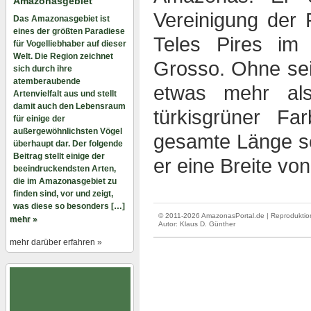
Amazonasgebiet
Vereinigung der
Das Amazonasgebiet ist
eines der größten Paradiese
Teles Pires im
für Vogelliebhaber auf dieser
Welt. Die Region zeichnet
Grosso. Ohne sei
sich durch ihre
atemberaubende
etwas mehr al
Artenvielfalt aus und stellt
damit auch den Lebensraum
türkisgrüner Fa
für einige der
außergewöhnlichsten Vögel
gesamte Länge sc
überhaupt dar. Der folgende
Beitrag stellt einige der
er eine Breite vo
beeindruckendsten Arten,
die im Amazonasgebiet zu
finden sind, vor und zeigt,
was diese so besonders […]
© 2011-2026 AmazonasPortal.de | Reproduktion
mehr »
Autor:
Klaus D. Günther
mehr darüber erfahren »