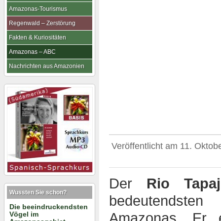
Amazonas-Tourismus
Regenwald – Zerstörung
Fakten & Kuriositäten
Amazonas – ABC
Nachrichten aus Amazonien
Veröffentlicht am
11. Oktob
Der
Rio Tapaj
Wussten Sie schon?
bedeutendste
Die beeindruckendsten
Vögel im
Amazonas. Er e