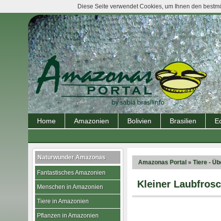
Diese Seite verwendet Cookies, um Ihnen den bestmög
Home
Amazonien
Bolivien
Brasilien
E
Naturwunder Amazonas
Amazonas Portal
»
Tiere - Üb
Fantastisches Amazonien
Kleiner Laubfros
Menschen in Amazonien
Tiere in Amazonien
Pflanzen in Amazonien