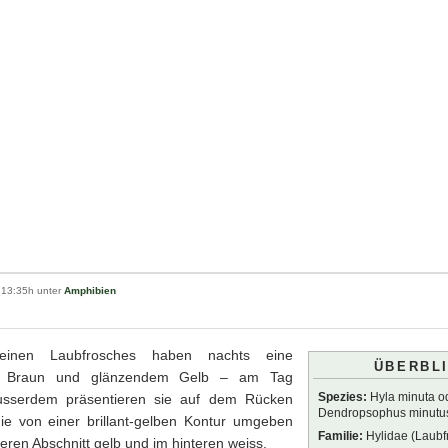
 13:35h unter
Amphibien
inen Laubfrosches haben nachts eine
ÜBERBL
en Braun und glänzendem Gelb – am Tag
Spezies:
Hyla minuta o
Ausserdem präsentieren sie auf dem Rücken
Dendropsophus minutu
ie von einer brillant-gelben Kontur umgeben
Familie:
Hylidae (Laubf
deren Abschnitt gelb und im hinteren weiss.