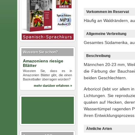
Vorkommen im Reservat
Häufig an Waldrändern, au
Allgemeine Verbreitung
Gesamtes Südamerika, a
Wussten Sie schon?
Beschreibung
Amazoniens riesige
Männchen 20-23 mm, Weib
Blätter
die Färbung der Bauchseit
Wussten Sie, dass es in
Amazonien Blätter gibt, die einen
beiden Geschlechtern.
Basketballer überragen würden?
mehr darüber erfahren »
Arboricol (lebt vor allem
Lichtungen. Sie reproduz
quaken auf Hecken, deren
Wassertümpel ragenden Pfl
ihren Entwicklungsprozess 
Ähnliche Arten