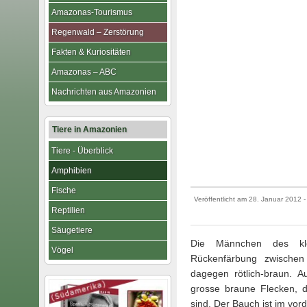
Amazonas-Tourismus
Regenwald – Zerstörung
Fakten & Kuriositäten
Amazonas – ABC
Nachrichten aus Amazonien
Tiere in Amazonien
Tiere - Überblick
Amphibien
Fische
Veröffentlicht am
28. Januar 2012
-
Reptilien
Säugetiere
Die Männchen des kle
Vögel
Rückenfärbung zwisch
dagegen rötlich-braun. 
grosse braune Flecken, d
sind. Der Bauch ist im vor