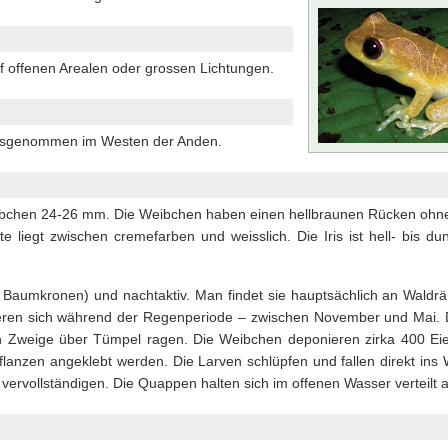
f offenen Arealen oder grossen Lichtungen.
usgenommen im Westen der Anden.
chen 24-26 mm. Die Weibchen haben einen hellbraunen Rücken ohne
e liegt zwischen cremefarben und weisslich. Die Iris ist hell- bis du
 in Baumkronen) und nachtaktiv. Man findet sie hauptsächlich an Waldr
ieren sich während der Regenperiode – zwischen November und Mai.
 Zweige über Tümpel ragen. Die Weibchen deponieren zirka 400 Eier
anzen angeklebt werden. Die Larven schlüpfen und fallen direkt ins 
vervollständigen. Die Quappen halten sich im offenen Wasser verteilt a