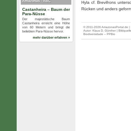
Amazonas - ABC
Hyla cf. Brevifrons unter
Rücken und anders geform
Castanheira – Baum der
Para-Nüsse
Der majestätische Baum
Castanheira erreicht eine Höhe
von 60 Metern und bringt die
© 2011-2026 AmazonasPortal.de | 
Autor:
Klaus D. Günther
| Bildquel
beliebten Para-Nüsse hervor.
Biodiversidade – PPBio
mehr darüber erfahren »