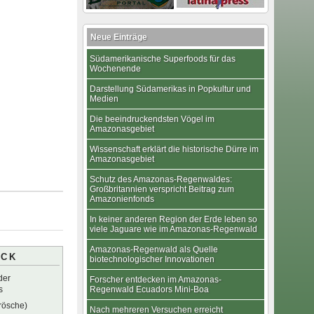
Neue Einträge
Südamerikanische Superfoods für das
Wochenende
Darstellung Südamerikas in Popkultur und
Medien
Die beeindruckendsten Vögel im
Amazonasgebiet
Wissenschaft erklärt die historische Dürre im
Amazonasgebiet
Schutz des Amazonas-Regenwaldes:
Großbritannien verspricht Beitrag zum
Amazonienfonds
In keiner anderen Region der Erde leben so
viele Jaguare wie im Amazonas-Regenwald
Amazonas-Regenwald als Quelle
ICK
biotechnologischer Innovationen
der
Forscher entdecken im Amazonas-
s
Regenwald Ecuadors Mini-Boa
rösche)
Nach mehreren Versuchen erreicht