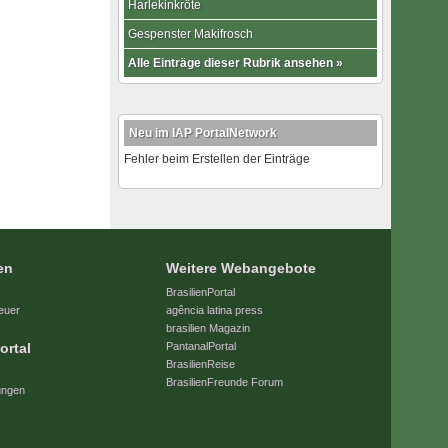
Harlekinkröte
Gespenster Makifrosch
Alle Einträge dieser Rubrik ansehen »
Neu im IAP PortalNetwork
Fehler beim Erstellen der Einträge
en
Weitere Webangebote
BrasilienPortal
euer
agência latina press
brasilien Magazin
ortal
PantanalPortal
BrasilienReise
BrasilienFreunde Forum
ungen