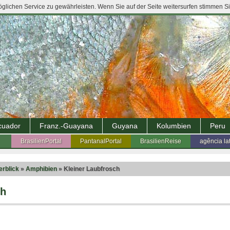
lichen Service zu gewährleisten. Wenn Sie auf der Seite weitersurfen stimmen S
cuador
Franz.-Guayana
Guyana
Kolumbien
Peru
BrasilienPortal
PantanalPortal
BrasilienReise
agência la
erblick
»
Amphibien
» Kleiner Laubfrosch
ch