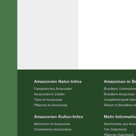
Amazonien Natur-Infos
Amazonas in Br
Fantastisches Amazonien
Brasiliens Ureinwohn
Amazonien in Zahlen
Brasiliens Amazonas-
Tiere im Amazonas
Urwaldmetropole Ma
Pflanzen im Amazonas
Reisen in Brasiliens
Amazonien Kultur-Infos
Mehr Informati
Menschen im Amazonas
Nachrichten aus Ama
Ureinwohner Amazoniens
Tier-Datenbank
Pflanzen-Datenbank