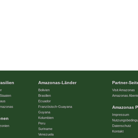
asilien
Amazonas-Länder
Partner-Seit
er
Bolivien
Visit Amazonas
Staaten
Brasilien
Amazonas Abent
naus
Ecuador
 Amazonas
Französisch-Guayana
Amazonas P
Guyana
Impressum
onen
Kolumbien
Nutzungsbeding
Peru
zonien
Datenschutz
Suriname
Kontakt
Venezuela