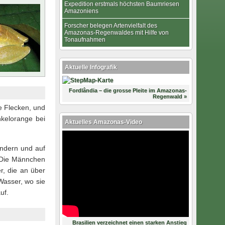
Expedition erstmals höchsten Baumriesen
Amazoniens
Forscher belegen Artenvielfalt des
Amazonas-Regenwaldes mit Hilfe von
Tonaufnahmen
Aktuelle Infografik
Fordlândia – die grosse Pleite im Amazonas-
Regenwald »
 Flecken, und
nkelorange bei
Aktuelles Amazonas-Video
ändern und auf
 Die Männchen
, die an über
Wasser, wo sie
uf.
Brasilien verzeichnet einen starken Anstieg