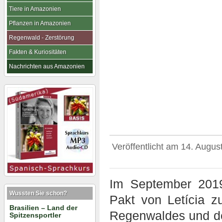
Tiere in Amazonien
Pflanzen in Amazonien
Regenwald - Zerstörung
Fakten & Kuriositäten
Nachrichten aus Amazonien
Veröffentlicht am
14. Augus
Im September 201
Wussten Sie schon?
Pakt von Letícia
Brasilien – Land der
Regenwaldes und de
Spitzensportler