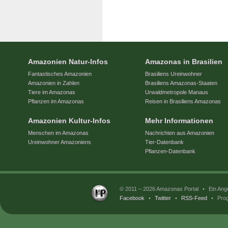
Amazonien Natur-Infos
Amazonas in Brasilien
Fantastisches Amazonien
Brasiliens Ureinwohner
Amazonien in Zahlen
Brasiliens Amazonas-Staaten
Tiere im Amazonas
Urwaldmetropole Manaus
Pflanzen im Amazonas
Reisen in Brasiliens Amazonas
Amazonien Kultur-Infos
Mehr Informationen
Menschen im Amazonas
Nachrichten aus Amazonien
Ureinwohner Amazoniens
Tier-Datenbank
Pflanzen-Datenbank
© 2011 – 2026 Amazonas Portal
•
Ein Ang
Facebook
•
Twitter
•
RSS-Feed
•
Prog