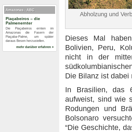
Amazonas - ABC
Abholzung und Verb
Piaçabeiros – die
Palmenernter
Die Piaçabeiros ernten im
Amazonas die Fasern der
Dieses Mal haben 
Piaçaba-Palme, um später
daraus Besen herzustellen.
Bolivien, Peru, K
mehr darüber erfahren »
nicht in der mit
südkolumbianischen 
Die Bilanz ist dabei 
In Brasilien, da
aufweist, sind wie
Rodungen und Brän
Bolsonaro versucht
“Die Geschichte, da