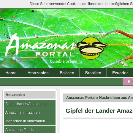
Diese Seite verwendet Cookies, um Ihnen den bestmöglichen Ser
Home
Amazonien
Bolivien
Brasilien
Ecuador
Bra
Amazonien
Amazonas Portal
»
Nachrichten aus A
Fantastisches Amazonien
Gipfel der Länder Ama
Amazonien in Zahlen
Menschen in Amazonien
Amazonas-Tourismus