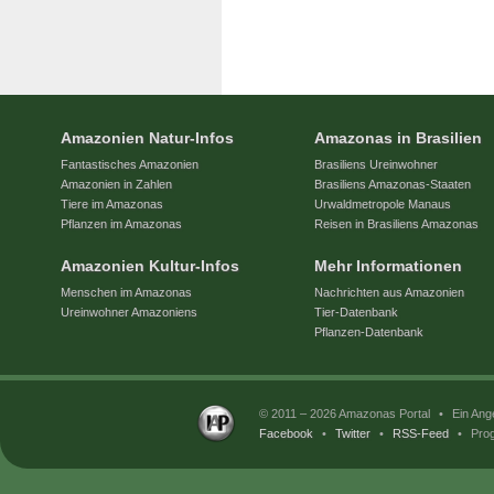
Amazonien Natur-Infos
Amazonas in Brasilien
Fantastisches Amazonien
Brasiliens Ureinwohner
Amazonien in Zahlen
Brasiliens Amazonas-Staaten
Tiere im Amazonas
Urwaldmetropole Manaus
Pflanzen im Amazonas
Reisen in Brasiliens Amazonas
Amazonien Kultur-Infos
Mehr Informationen
Menschen im Amazonas
Nachrichten aus Amazonien
Ureinwohner Amazoniens
Tier-Datenbank
Pflanzen-Datenbank
© 2011 – 2026 Amazonas Portal
•
Ein Ang
Facebook
•
Twitter
•
RSS-Feed
•
Prog