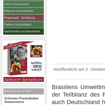
Tiere in Amazonien
Pflanzen in Amazonien
Regenwald - Zerstörung
Fakten & Kuriositäten
Nachrichten aus Amazonien
Veröffentlicht am
2. Oktobe
Brasiliens Umweltmin
Wussten Sie schon?
der Teilbilanz de
Grösster Fischräuber
auch Deutschland h
Amazoniens