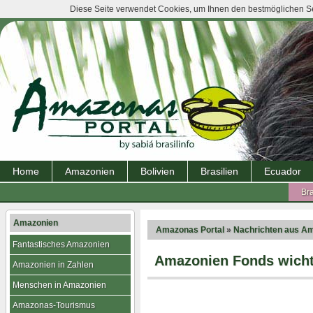
Diese Seite verwendet Cookies, um Ihnen den bestmöglichen Ser
Home
Amazonien
Bolivien
Brasilien
Ecuador
Bra
Amazonien
Amazonas Portal
»
Nachrichten aus A
Fantastisches Amazonien
Amazonien Fonds wicht
Amazonien in Zahlen
Menschen in Amazonien
Amazonas-Tourismus