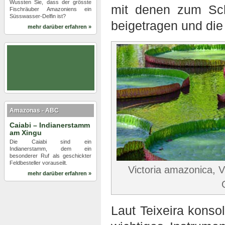
Wussten Sie, dass der grösste
mit denen zum Sc
Fischräuber Amazoniens ein
Süsswasser-Delfin ist?
beigetragen und die
mehr darüber erfahren »
Amazonas - ABC
Caiabi – Indianerstamm
am Xingu
Die Caiabi sind ein
Indianerstamm, dem ein
besonderer Ruf als geschickter
Feldbesteller vorauseilt.
Victoria amazonica, 
mehr darüber erfahren »
Laut Teixeira konsol