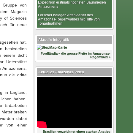
Expedition erstmals höchsten Baumriesen
er Gruppe von
Amazoniens
n dem Magazin
Forscher belegen Artenvielfalt des
y of Sciences
Amazonas-Regenwaldes mit Hilfe von
Tonaufnahmen
doch für neue
Aktuelle Infografik
usgesehen hat,
n besiedelten
Fordlândia – die grosse Pleite im Amazonas-
n einem dicht
Regenwald »
r. Unterstützt
n Amazoniens,
Aktuelles Amazonas-Video
nun die dritte
g in England,
lichen haben.
en Erdarbeiten
r Meter breiten
 wurden dabei
er von einer
Brasilien verzeichnet einen starken Anstieg