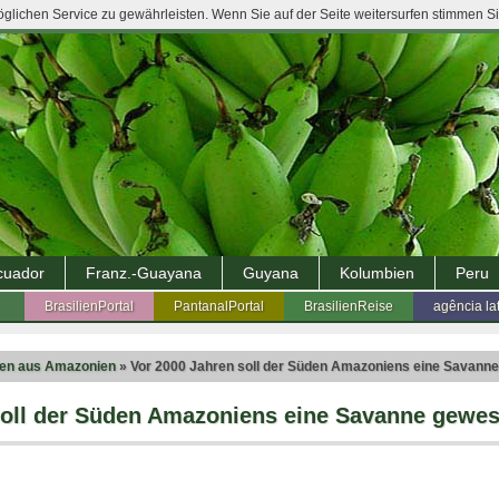
lichen Service zu gewährleisten. Wenn Sie auf der Seite weitersurfen stimmen S
cuador
Franz.-Guayana
Guyana
Kolumbien
Peru
BrasilienPortal
PantanalPortal
BrasilienReise
agência la
ten aus Amazonien
» Vor 2000 Jahren soll der Süden Amazoniens eine Savann
soll der Süden Amazoniens eine Savanne gewes