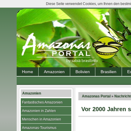
Diese Seite verwendet Cookies, um Ihnen den bestmög
Home
Amazonien
Bolivien
Brasilien
E
Amazonien
Amazonas Portal
»
Nachrich
Fantastisches Amazonien
Vor 2000 Jahren 
Amazonien in Zahlen
Menschen in Amazonien
Amazonas-Tourismus