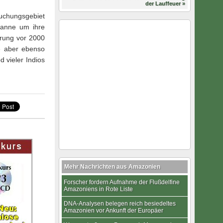
der Lauffeuer »
suchungsgebiet
vanne um ihre
erung vor 2000
e aber ebenso
 vieler Indios
Mehr Nachrichten aus Amazonien
Forscher fordern Aufnahme der Flußdelfine
Amazoniens in Rote Liste
DNA-Analysen belegen reich besiedeltes
Amazonien vor Ankunft der Europäer