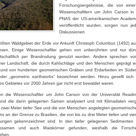
Forschungsergebnisse, die von ein
Wissenschaftlern um John Carson i
PNAS der US-amerikanischen Academ
veröffentlicht wurden, sorgen nun je
Diskussionen.
rößten Waldgebiet der Erde vor Ankunft Christoph Columbus (1492) a
esen. Einige Wissenschaftler gehen von unberührten und nur dün
rtschaftlich per Brandrodung genutzt wurden. Andere sprechen vo
iner Landschaft, die durch Kahlschläge und den Menschen geprägt wa
 Fund von hunderten geometrischen Gräben und Erdarbeiten im Süde
oder „geometric earthworks“ bezeichnet werden. Hinzu gesellt sich 
es Gebietes vor 2000 Jahren gar nicht erst bewaldet waren.
 die Wissenschaftler um John Carson von der Universität Readin
d die darin gelagerten Samen analysiert und mit Klimadaten verg
 zwei Meter tiefer See und die von Menschen angelegten geometrisch
ens an der Grenze zu Brasilien, die von bis zu drei Meter tiefen und vie
ungen gekennzeichnet sind. In den tiefer gelegenen Sedimenten
ssamen und auch Maiskörner gefunden, weshalb die Forsch
ehen.