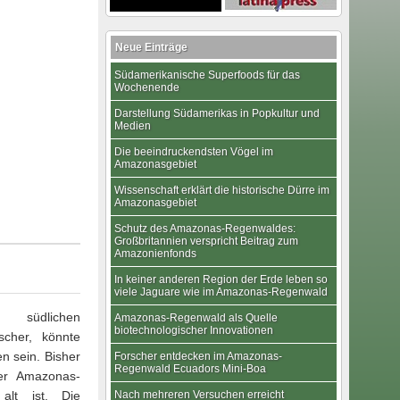
Neue Einträge
Südamerikanische Superfoods für das
Wochenende
Darstellung Südamerikas in Popkultur und
Medien
Die beeindruckendsten Vögel im
Amazonasgebiet
Wissenschaft erklärt die historische Dürre im
Amazonasgebiet
Schutz des Amazonas-Regenwaldes:
Großbritannien verspricht Beitrag zum
Amazonienfonds
In keiner anderen Region der Erde leben so
viele Jaguare wie im Amazonas-Regenwald
 südlichen
Amazonas-Regenwald als Quelle
biotechnologischer Innovationen
cher, könnte
 sein. Bisher
Forscher entdecken im Amazonas-
Regenwald Ecuadors Mini-Boa
er Amazonas-
alt ist. Die
Nach mehreren Versuchen erreicht