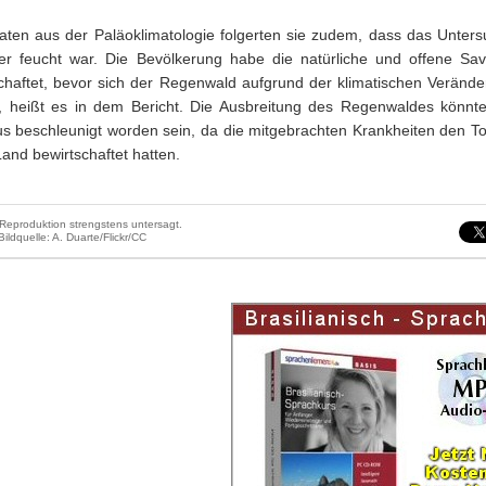
aten aus der Paläoklimatologie folgerten sie zudem, dass das Unter
ger feucht war. Die Bevölkerung habe die natürliche und offene Sa
chaftet, bevor sich der Regenwald aufgrund der klimatischen Veränd
, heißt es in dem Bericht. Die Ausbreitung des Regenwaldes könnt
s beschleunigt worden sein, da die mitgebrachten Krankheiten den Tod
Land bewirtschaftet hatten.
Reproduktion strengstens untersagt.
 Bildquelle: A. Duarte/Flickr/CC