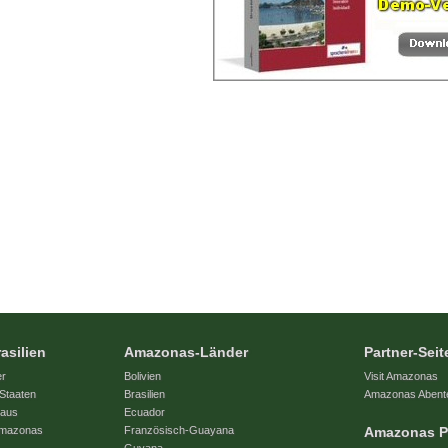
asilien
Amazonas-Länder
Partner-Seit
er
Bolivien
Visit Amazonas
Staaten
Brasilien
Amazonas Abent
naus
Ecuador
 Amazonas
Französisch-Guayana
Amazonas P