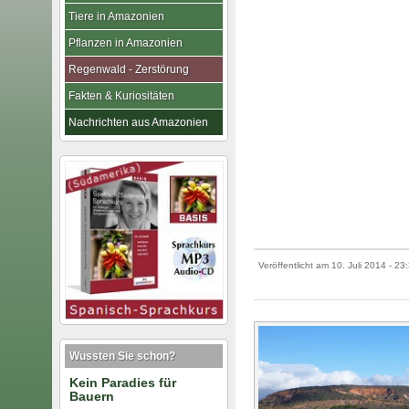
Tiere in Amazonien
Pflanzen in Amazonien
Regenwald - Zerstörung
Fakten & Kuriositäten
Nachrichten aus Amazonien
Veröffentlicht am
10. Juli 2014
- 23
Wussten Sie schon?
Kein Paradies für
Bauern