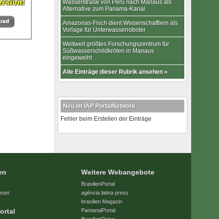
Wasserstraße von Peru nach Manaus als
Alternative zum Panama-Kanal
Amazonas-Fisch dient Wissenschaftlern als
Vorlage für Unterwasserroboter
Weltweit größtes Forschungszentrum für
Süßwasserschildkröten in Manaus
eingeweiht
Alle Einträge dieser Rubrik ansehen »
Neu im IAP PortalNetwork
Fehler beim Erstellen der Einträge
en
Weitere Webangebote
BrasilienPortal
euer
agência latina press
brasilien Magazin
ortal
PantanalPortal