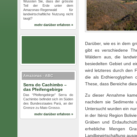
Wussten Sie, dass der grösste
Teil der Erde unter dem
Amazonas-Regenwald für
landwirtschaftliche Nutzung nicht
taugt?
mehr darüber erfahren »
Darüber, wie es in dem g
gibt es verschiedene Th
Wäldern aus, die landwi
besiedelten Gebiet und e
wird letzteres durch den
Amazonas - ABC
die als Erdhieroglyphen 
These, dass Bereiche dies
Serra do Cachimbo –
das Pfeifengebirge
Zu dieser Annahme kamen
Das “Pfeifengebirge” Serra do
Cachimbo befindet sich im Süden
nachdem sie Sedimente un
des Bundesstaates Pará, an der
Grenze zu Mato Grosso.
Untersucht wurden ein nur
mehr darüber erfahren »
in der Iténiz Region Bolivi
Gräben und Erdaufschütt
erhebliche Mengen Gra
Landbewirtschaftung ausg